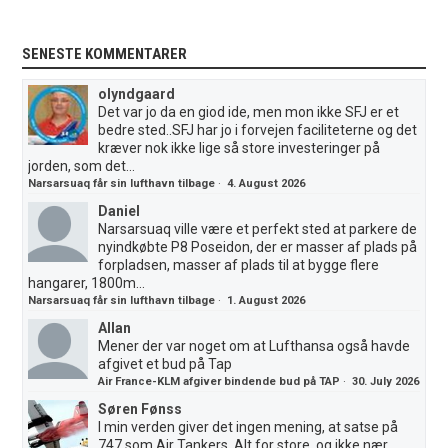
SENESTE KOMMENTARER
olyndgaard
Det var jo da en giod ide, men mon ikke SFJ er et
bedre sted..SFJ har jo i forvejen faciliteterne og det
kræver nok ikke lige så store investeringer på
jorden, som det...
Narsarsuaq får sin lufthavn tilbage
·
4. August 2026
Daniel
Narsarsuaq ville være et perfekt sted at parkere de
nyindkøbte P8 Poseidon, der er masser af plads på
forpladsen, masser af plads til at bygge flere
hangarer, 1800m...
Narsarsuaq får sin lufthavn tilbage
·
1. August 2026
Allan
Mener der var noget om at Lufthansa også havde
afgivet et bud på Tap
Air France-KLM afgiver bindende bud på TAP
·
30. July 2026
Søren Fønss
I min verden giver det ingen mening, at satse på
747 som Air Tankers. Alt for store, og ikke nær