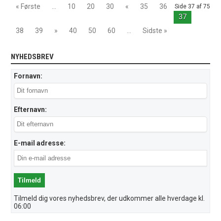
« Første
...
10
20
30
«
35
36
Side 37 af 75
37
38
39
»
40
50
60
...
Sidste »
NYHEDSBREV
Fornavn:
Efternavn:
E-mail adresse:
Tilmeld dig vores nyhedsbrev, der udkommer alle hverdage kl.
06:00