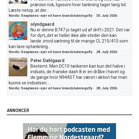
præcise nok, ligesom hver tankning tager lang tid.
Læste netop, at der...
Nordic Seaplanes-ejer vil have brandslukningsfly
·
30. July 2026
olyndgaard
Nu er denne B747 jo taget ud af drift i 2021. Det var
for dyrt,,det er heller ikke alle steder den kan
lande..imod sætning til de mange CL 215/415 som
kan lave optankning...
Nordic Seaplanes-ejer vil have brandslukningsfly
·
28. July 2026
Peter Dahlgaard
Bestemt. Men DC10 tankeren kan kun det halve i
indsats, de franske dash 8 er en dråbe i havet og
de gange hvor N944ST har været i aktion har man
kunne se indsatsen....
Nordic Seaplanes-ejer vil have brandslukningsfly
·
28. July 2026
ANNONCER
.