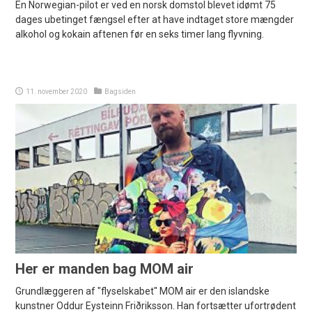
En Norwegian-pilot er ved en norsk domstol blevet idømt 75
dages ubetinget fængsel efter at have indtaget store mængder
alkohol og kokain aftenen før en seks timer lang flyvning.
11. november 2020
Bagsiden
Her er manden bag MOM air
Grundlæggeren af "flyselskabet" MOM air er den islandske
kunstner Oddur Eysteinn Friðriksson. Han fortsætter ufortrødent