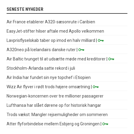
SENESTE NYHEDER
Air France etablerer A320-sæsonrute i Caribien
EasyJet-stifter hilser aftale med Apollo velkommen
Lavprisflyselskab taber op imod en halv milliard
|
A320neo på Icelandairs danske ruter
|
Air Baltic tvunget til at udsætte møde med kreditorer
|
Stockholm-Arlanda satte rekord i juli
Air India har fundet sin nye topchef i Etiopien
Wizz Air flyver i rødt trods højere omsætning
|
Norwegian-koncernen over tre millioner passagerer
Lufthansa har slået dørene op for historisk hangar
Trods vækst: Mangler rejsemuligheder om sommeren
Atter flyforbindelse mellem Esbjerg og Groningen
|