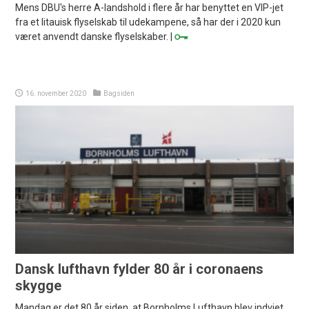
Mens DBU's herre A-landshold i flere år har benyttet en VIP-jet
fra et litauisk flyselskab til udekampene, så har der i 2020 kun
været anvendt danske flyselskaber. |
16. november 2020
Bagsiden
Dansk lufthavn fylder 80 år i coronaens
skygge
Mandag er det 80 år siden, at Bornholms Lufthavn blev indviet,