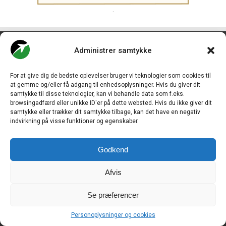
.
CHECK-IN.DK
er Skandinaviens førende digitale branchemedie
Administrer samtykke
om luftfart og drives af
Travelmedia Nordic ApS.
Ansvarshavende redaktør:
For at give dig de bedste oplevelser bruger vi teknologier som cookies til
Ole Kirchert Christensen
at gemme og/eller få adgang til enhedsoplysninger. Hvis du giver dit
Redaktionen:
samtykke til disse teknologier, kan vi behandle data som f.eks.
Christian Granhøj Skouboe
browsingadfærd eller unikke ID'er på dette websted. Hvis du ikke giver dit
Henrik Baumgarten
samtykke eller trækker dit samtykke tilbage, kan det have en negativ
Danny Longhi Andreasen
indvirkning på visse funktioner og egenskaber.
Mathias Majlund Laursen
Salg og jobannoncer:
Godkend
salg@travelmedianordic.com
Afvis
Vi tager ansvar for indholdet og er tilmeldt
Se præferencer
Personoplysninger og cookies
Siden er udviklet af
JHV Media Consult.