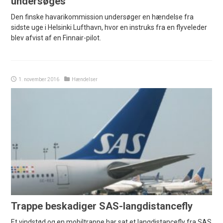
undersøges
Den finske havarikommission undersøger en hændelse fra
sidste uge i Helsinki Lufthavn, hvor en instruks fra en flyveleder
blev afvist af en Finnair-pilot.
1. november 2016
Hændelser
Trappe beskadiger SAS-langdistancefly
Et vindstød og en mobiltrappe har sat et langdistancefly fra SAS