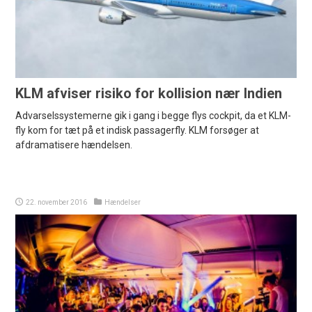
KLM afviser risiko for kollision nær Indien
Advarselssystemerne gik i gang i begge flys cockpit, da et KLM-
fly kom for tæt på et indisk passagerfly. KLM forsøger at
afdramatisere hændelsen.
22. november 2016
Hændelser