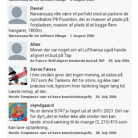
Daniel
Narsarsuaq ville være et perfekt sted at parkere de
nyindkøbte P8 Poseidon, der er masser af plads på
forpladsen, masser af plads til at bygge flere
hangarer, 1800m...
Narsarsuaq får sin lufthavn tilbage
·
1. August 2026
Allan
Mener der var noget om at Lufthansa også havde
afgivet et bud på Tap
Air France-KLM afgiver bindende bud på TAP
·
30. July 2026
Søren Fønss
I min verden giver det ingen mening, at satse på
747 som Air Tankers. Alt for store, og ikke nær
præcise nok, ligesom hver tankning tager lang tid.
Læste netop, at der...
Nordic Seaplanes-ejer vil have brandslukningsfly
·
30. July 2026
olyndgaard
Nu er denne B747 jo taget ud af drift i 2021. Det var
for dyrt,,det er heller ikke alle steder den kan
lande..imod sætning til de mange CL 215/415 som
kan lave optankning...
Nordic Seaplanes-ejer vil have brandslukningsfly
·
28. July 2026