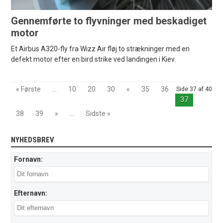
Gennemførte to flyvninger med beskadiget
motor
Et Airbus A320-fly fra Wizz Air fløj to strækninger med en
defekt motor efter en bird strike ved landingen i Kiev.
« Første
...
10
20
30
«
35
36
Side 37 af 40
37
38
39
»
...
Sidste »
NYHEDSBREV
Fornavn:
Efternavn: