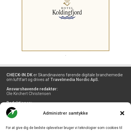
.
CHECK-IN.DK
er Skandinaviens førende digitale branchemedie
om luftfart og drives af
Travelmedia Nordic ApS.
Ansvarshavende redaktør:
Ole Kirchert Christensen
Redaktionen:
Christian Granhøj Skouboe
Henrik Baumgarten
Administrer samtykke
Danny Longhi Andreasen
Mathias Majlund Laursen
For at give dig de bedste oplevelser bruger vi teknologier som cookies til
Salg og jobannoncer: