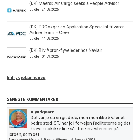
(DK) Maersk Air Cargo seeks a People Advisor
Udløber: 24.08.2026
(DK) PDC søger en Application Specialist til vores
Airline Team – Crew
Udløber: 14.08.2026
(DK) Bliv Apron-flyveleder hos Naviair
Udløber: 01.09.2026
Indryk jobannonce
SENESTE KOMMENTARER
olyndgaard
Det var jo da en giod ide, men mon ikke SFJ er et
bedre sted..SFJ har jo i forvejen faciliteterne og det
kræver nok ikke lige så store investeringer på
jorden, som det...
Narsarsuaq får sin lufthavn tilbage
·
4. August 2026