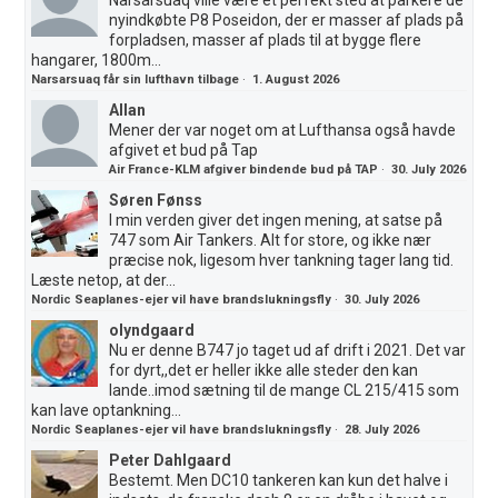
nyindkøbte P8 Poseidon, der er masser af plads på
forpladsen, masser af plads til at bygge flere
hangarer, 1800m...
Narsarsuaq får sin lufthavn tilbage
·
1. August 2026
Allan
Mener der var noget om at Lufthansa også havde
afgivet et bud på Tap
Air France-KLM afgiver bindende bud på TAP
·
30. July 2026
Søren Fønss
I min verden giver det ingen mening, at satse på
747 som Air Tankers. Alt for store, og ikke nær
præcise nok, ligesom hver tankning tager lang tid.
Læste netop, at der...
Nordic Seaplanes-ejer vil have brandslukningsfly
·
30. July 2026
olyndgaard
Nu er denne B747 jo taget ud af drift i 2021. Det var
for dyrt,,det er heller ikke alle steder den kan
lande..imod sætning til de mange CL 215/415 som
kan lave optankning...
Nordic Seaplanes-ejer vil have brandslukningsfly
·
28. July 2026
Peter Dahlgaard
Bestemt. Men DC10 tankeren kan kun det halve i