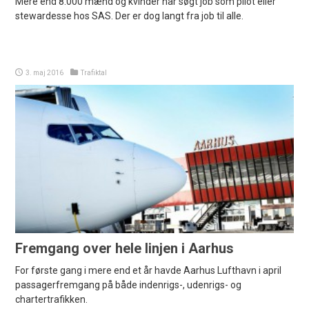
Mere end 8.000 mænd og kvinder har søgt job som pilot eller
stewardesse hos SAS. Der er dog langt fra job til alle.
3. maj 2016
Trafiktal
Fremgang over hele linjen i Aarhus
For første gang i mere end et år havde Aarhus Lufthavn i april
passagerfremgang på både indenrigs-, udenrigs- og
chartertrafikken.