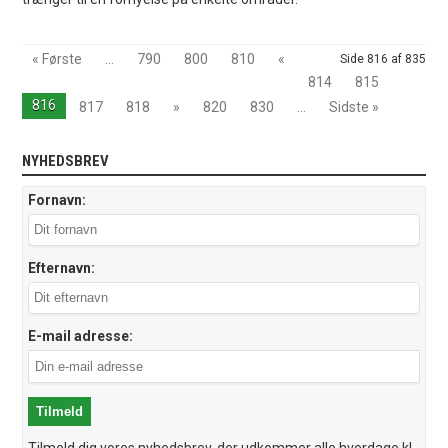
« Første
...
790
800
810
«
Side 816 af 835
814
815
816
817
818
»
820
830
...
Sidste »
NYHEDSBREV
Fornavn:
Efternavn:
E-mail adresse:
Tilmeld dig vores nyhedsbrev, der udkommer alle hverdage kl.