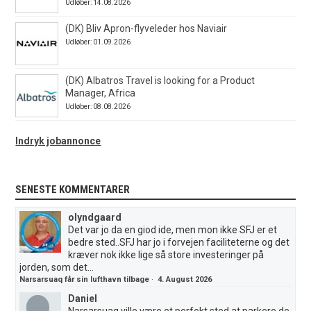
Udløber: 14.08.2026
(DK) Bliv Apron-flyveleder hos Naviair
Udløber: 01.09.2026
(DK) Albatros Travel is looking for a Product
Manager, Africa
Udløber: 08.08.2026
Indryk jobannonce
SENESTE KOMMENTARER
olyndgaard
Det var jo da en giod ide, men mon ikke SFJ er et
bedre sted..SFJ har jo i forvejen faciliteterne og det
kræver nok ikke lige så store investeringer på
jorden, som det...
Narsarsuaq får sin lufthavn tilbage
·
4. August 2026
Daniel
Narsarsuaq ville være et perfekt sted at parkere de