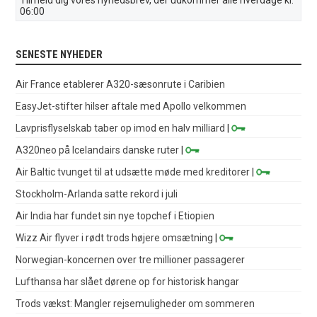
06:00
SENESTE NYHEDER
Air France etablerer A320-sæsonrute i Caribien
EasyJet-stifter hilser aftale med Apollo velkommen
Lavprisflyselskab taber op imod en halv milliard
|
A320neo på Icelandairs danske ruter
|
Air Baltic tvunget til at udsætte møde med kreditorer
|
Stockholm-Arlanda satte rekord i juli
Air India har fundet sin nye topchef i Etiopien
Wizz Air flyver i rødt trods højere omsætning
|
Norwegian-koncernen over tre millioner passagerer
Lufthansa har slået dørene op for historisk hangar
Trods vækst: Mangler rejsemuligheder om sommeren