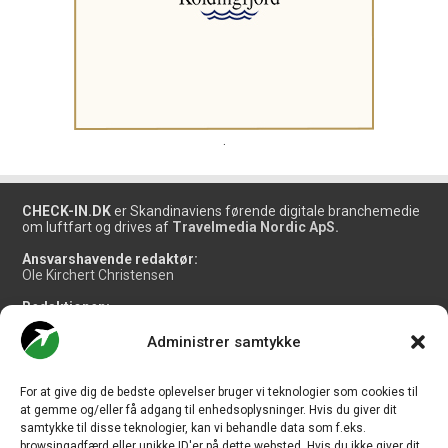
.
CHECK-IN.DK
er Skandinaviens førende digitale branchemedie
om luftfart og drives af
Travelmedia Nordic ApS.
Ansvarshavende redaktør:
Ole Kirchert Christensen
Redaktionen:
Christian Granhøj Skouboe
Henrik Baumgarten
Administrer samtykke
Danny Longhi Andreasen
Mathias Majlund Laursen
For at give dig de bedste oplevelser bruger vi teknologier som cookies til
Salg og jobannoncer:
at gemme og/eller få adgang til enhedsoplysninger. Hvis du giver dit
salg@travelmedianordic.com
samtykke til disse teknologier, kan vi behandle data som f.eks.
browsingadfærd eller unikke ID'er på dette websted. Hvis du ikke giver dit