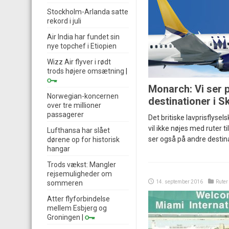
Stockholm-Arlanda satte
rekord i juli
Air India har fundet sin
nye topchef i Etiopien
Wizz Air flyver i rødt
trods højere omsætning
|
Monarch: Vi ser p
Norwegian-koncernen
destinationer i S
over tre millioner
passagerer
Det britiske lavprisflyse
vil ikke nøjes med ruter 
Lufthansa har slået
ser også på andre destina
dørene op for historisk
hangar
Trods vækst: Mangler
rejsemuligheder om
sommeren
14. september 2016
Ruter
Atter flyforbindelse
mellem Esbjerg og
Groningen
|