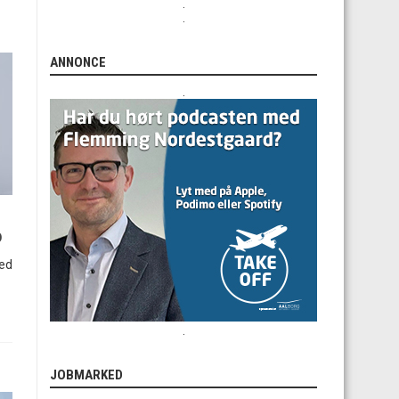
.
.
ANNONCE
.
b
med
.
JOBMARKED