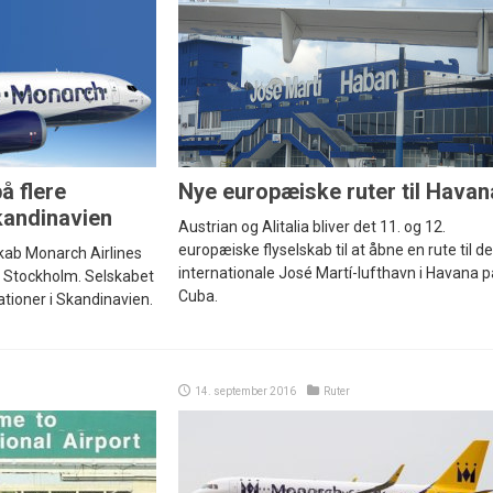
å flere
Nye europæiske ruter til Havan
kandinavien
Austrian og Alitalia bliver det 11. og 12.
europæiske flyselskab til at åbne en rute til d
lskab Monarch Airlines
internationale José Martí-lufthavn i Havana p
til Stockholm. Selskabet
Cuba.
tioner i Skandinavien.
14. september 2016
Ruter