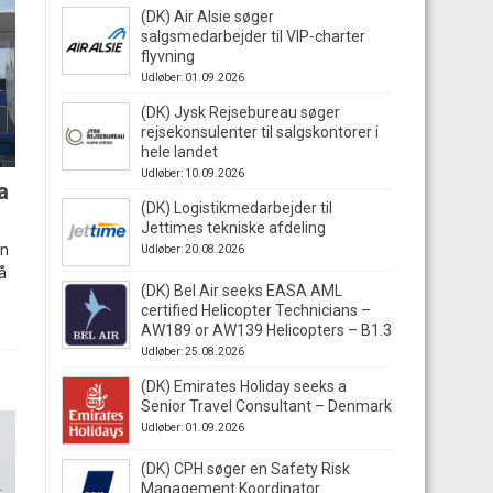
(DK) Air Alsie søger
salgsmedarbejder til VIP-charter
flyvning
Udløber: 01.09.2026
(DK) Jysk Rejsebureau søger
rejsekonsulenter til salgskontorer i
hele landet
Udløber: 10.09.2026
a
(DK) Logistikmedarbejder til
Jettimes tekniske afdeling
en
Udløber: 20.08.2026
å
(DK) Bel Air seeks EASA AML
certified Helicopter Technicians –
AW189 or AW139 Helicopters – B1.3
Udløber: 25.08.2026
(DK) Emirates Holiday seeks a
Senior Travel Consultant – Denmark
Udløber: 01.09.2026
(DK) CPH søger en Safety Risk
Management Koordinator