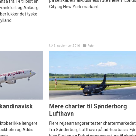
på selskabets all-business rute mellem Lond
sa fra 14 til blot en
City og New York markant.
rankfurt og Aalborg.
ber lukker det tyske
jylland.
5. september 2016
Ruter
kandinavisk
Mere charter til Sønderborg
Lufthavn
 oktober ikke længere
Flere rejsearrangører tester chartermarkedet
tockholm og Addis
fra Sønderborg Lufthavn på ad-hoc basis. Før