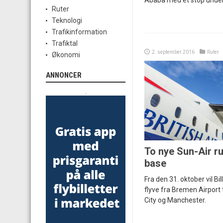
Ababa med et stop under
Ruter
Teknologi
Trafikinformation
Trafiktal
2. september 2016
Ruter
Økonomi
ANNONCER
.
To nye Sun-Air ru
base
Fra den 31. oktober vil B
flyve fra Bremen Airport 
City og Manchester.