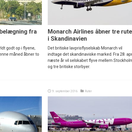
belægning fra
Monarch Airlines åbner tre rute
i Skandinavien
ldt godt op i flyene,
Det britiske lavprisflyselskab Monarch vil
 denne måned åbner to
indtage det skandinaviske marked. Fra 28. apr
næste år vil selskabet flyve mellem Stockhol
og tre britiske storbyer.
9. september 2016
Ruter