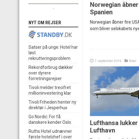
Norwegian åbner 
.
Spanien
Norwegian åbner fire USA
NYT OM REJSER
som bliver selskabets ny
Satser på unge: Hotel har
løst
rekrutteringsproblem
7. september 2016
Ruter
Rekordforbrug dækker
over dyrere
forretningsrejser
Tivoli melder trecifret
millioninvestering klar
Tivoli Friheden henter ny
direktør i Jesperhus
Go Nordic: For få
Lufthansa lukker
danskere kender Oslo
Lufthavn
Ruths Hotel udnævner
første hotelchef i over