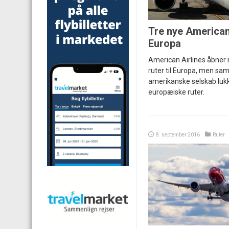
Tre nye American-
Europa
American Airlines åbner
ruter til Europa, men samt
amerikanske selskab lukk
europæiske ruter.
8. september 2016
Ruter