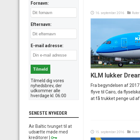
Fornavn:
16. september 2016
Ruter
Efternavn:
E-mail adresse:
KLM lukker Dream
Tilmeld dig vores
Fra begyndelsen af 2017 
nyhedsbrev, der
udkommer alle
flyve til Cairo, da flyse
hverdage kl. 06:00
at få trukket penge ud a
SENESTE NYHEDER
Air Baltic tvunget til at
udsætte møde med
15. september 2016
Ruter
kreditorer
|