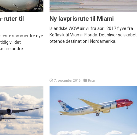
ruter til
Ny lavprisrute til Miami
Islandske WOW air vil fra april 2017 flyve fra
Keflavik til Miami i Florida. Det bliver selskabe
 næste sommer tre nye
ottende destination i Nordamerika.
idig vil det
e fire andre
7. september 2016
Ruter