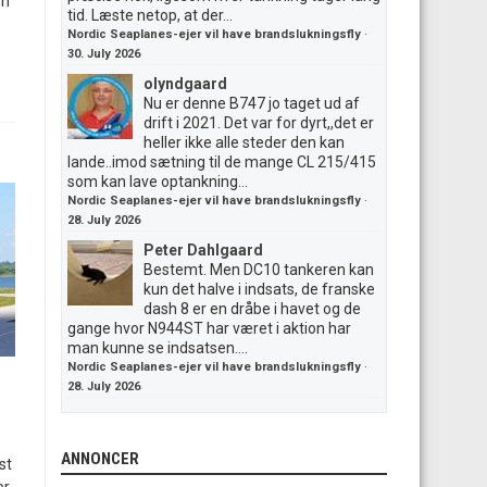
on
tid. Læste netop, at der...
Nordic Seaplanes-ejer vil have brandslukningsfly
·
30. July 2026
olyndgaard
Nu er denne B747 jo taget ud af
drift i 2021. Det var for dyrt,,det er
heller ikke alle steder den kan
lande..imod sætning til de mange CL 215/415
som kan lave optankning...
Nordic Seaplanes-ejer vil have brandslukningsfly
·
28. July 2026
Peter Dahlgaard
Bestemt. Men DC10 tankeren kan
kun det halve i indsats, de franske
dash 8 er en dråbe i havet og de
gange hvor N944ST har været i aktion har
man kunne se indsatsen....
Nordic Seaplanes-ejer vil have brandslukningsfly
·
28. July 2026
ANNONCER
st