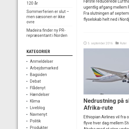
Første reducerede Lufthan
120 år
ugentlig afgang mellem F
Sommerferien er slut –
Fra slutningen af septem
men sæsonen er ikke
flyselskab helt ned i Nord
ovre
Madeira finder ny PR-
repræsentant i Norden
5. september 2016
Ruter
KATEGORIER
Anmeldelser
Arbejdsmarked
Bagsiden
Debat
Flådenyt
Hændelser
Nedrustning på s
Klima
Afrika-rute
Liveblog
Navnenyt
Ethiopian Airlines vil fra
Politik
flyve hver dag mellem S
Produkter