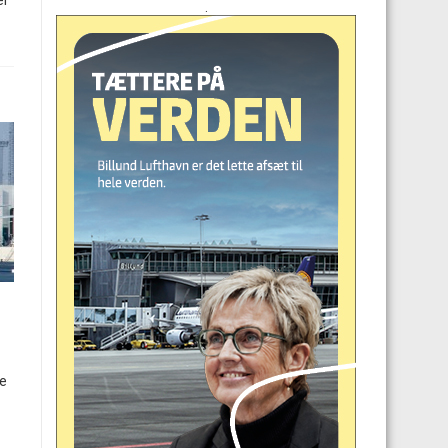
er
.
pe