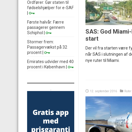
Ordfører: Gør staten til
fødselshjælper for e-SAF
|
Første halvår: Færre
passagerer gennem
SAS: God Miami-
Schiphol
|
start
Stormer frem:
Passagervækst på 32
Der vil fra starten være fy
procent
|
når SAS i slutningen af
nye ruter til Miami.
Emirates udvider med 40
procent i København
|
.
12. september 2016
Ruter