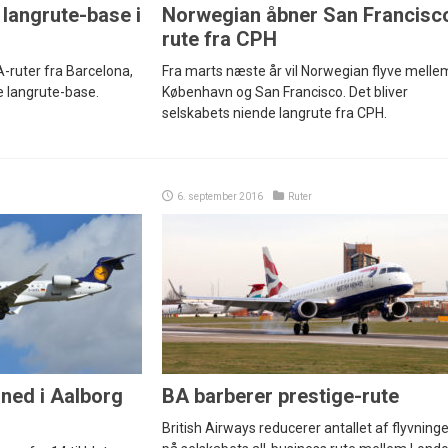
langrute-base i
Norwegian åbner San Francisc
rute fra CPH
-ruter fra Barcelona,
Fra marts næste år vil Norwegian flyve melle
e langrute-base.
København og San Francisco. Det bliver
selskabets niende langrute fra CPH.
6. september 2016
Ruter
 ned i Aalborg
BA barberer prestige-rute
British Airways reducerer antallet af flyvninge