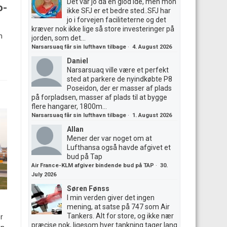
Det var jo da en giod ide, men mon
o-
ikke SFJ er et bedre sted..SFJ har
jo i forvejen faciliteterne og det
kræver nok ikke lige så store investeringer på
m
jorden, som det...
Narsarsuaq får sin lufthavn tilbage
·
4. August 2026
Daniel
Narsarsuaq ville være et perfekt
sted at parkere de nyindkøbte P8
Poseidon, der er masser af plads
på forpladsen, masser af plads til at bygge
flere hangarer, 1800m...
Narsarsuaq får sin lufthavn tilbage
·
1. August 2026
Allan
Mener der var noget om at
Lufthansa også havde afgivet et
bud på Tap
Air France-KLM afgiver bindende bud på TAP
·
30.
July 2026
Søren Fønss
I min verden giver det ingen
mening, at satse på 747 som Air
Tankers. Alt for store, og ikke nær
r
præcise nok, ligesom hver tankning tager lang