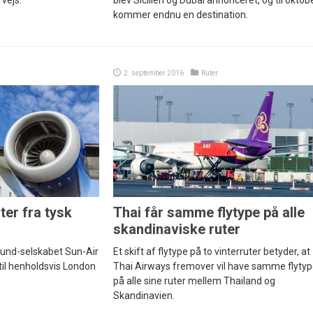
vejs.
blev Sicilien og Dubai annonceret, og til oktob
kommer endnu en destination.
2. september 2016
Ruter
ter fra tysk
Thai får samme flytype på alle
skandinaviske ruter
illund-selskabet Sun-Air
Et skift af flytype på to vinterruter betyder, at
til henholdsvis London
Thai Airways fremover vil have samme flyty
på alle sine ruter mellem Thailand og
Skandinavien.