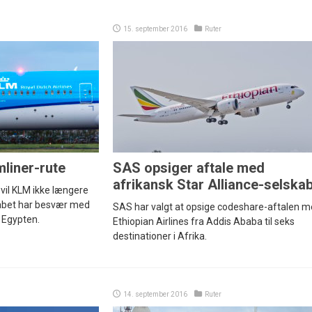
15. september 2016
Ruter
liner-rute
SAS opsiger aftale med
afrikansk Star Alliance-selska
vil KLM ikke længere
lskabet har besvær med
SAS har valgt at opsige codeshare-aftalen 
f Egypten.
Ethiopian Airlines fra Addis Ababa til seks
destinationer i Afrika.
14. september 2016
Ruter