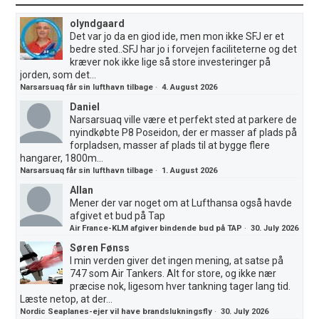
olyndgaard
Det var jo da en giod ide, men mon ikke SFJ er et
bedre sted..SFJ har jo i forvejen faciliteterne og det
kræver nok ikke lige så store investeringer på
jorden, som det...
Narsarsuaq får sin lufthavn tilbage
·
4. August 2026
Daniel
Narsarsuaq ville være et perfekt sted at parkere de
nyindkøbte P8 Poseidon, der er masser af plads på
forpladsen, masser af plads til at bygge flere
hangarer, 1800m...
Narsarsuaq får sin lufthavn tilbage
·
1. August 2026
Allan
Mener der var noget om at Lufthansa også havde
afgivet et bud på Tap
Air France-KLM afgiver bindende bud på TAP
·
30. July 2026
Søren Fønss
I min verden giver det ingen mening, at satse på
747 som Air Tankers. Alt for store, og ikke nær
præcise nok, ligesom hver tankning tager lang tid.
Læste netop, at der...
Nordic Seaplanes-ejer vil have brandslukningsfly
·
30. July 2026