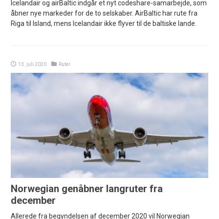
Icelandair og airBaltic indgår et nyt codeshare-samarbejde, som
åbner nye markeder for de to selskaber. AirBaltic har rute fra
Riga til Island, mens Icelandair ikke flyver til de baltiske lande.
13. juli 2020
Ruter
Norwegian genåbner langruter fra
december
Allerede fra begyndelsen af december 2020 vil Norwegian