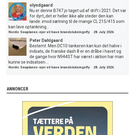
olyndgaard
Nu er denne B747 jo taget ud af drift i 2021. Det var
for dyrt,,det er heller ikke alle steder den kan
lande..imod sætning til de mange CL 215/415 som
kan lave optankning...
Nordic Seaplanes-ejer vil have brandslukningsfly
·
28. July 2026
Peter Dahlgaard
Bestemt. Men DC10 tankeren kan kun det halve i
indsats, de franske dash 8 er en dråbe i havet og
de gange hvor N944ST har været i aktion har man
kunne se indsatsen....
Nordic Seaplanes-ejer vil have brandslukningsfly
·
28. July 2026
ANNONCER
.