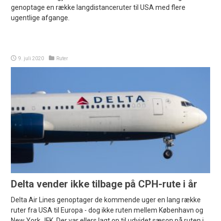
genoptage en række langdistanceruter til USA med flere
ugentlige afgange.
9. juli 2020
Ruter
Delta vender ikke tilbage på CPH-rute i år
Delta Air Lines genoptager de kommende uger en lang række
ruter fra USA til Europa - dog ikke ruten mellem København og
New York JFK. Der var ellers lagt op til udvidet sæson på ruten i