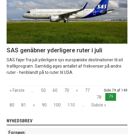
SAS genåbner yderligere ruter i juli
SAS føjer fra juli yderligere syv europæiske destinationer til sit
trafikprogram. Samtidig øges antallet af frekvenser på andre
ruter - heriblandt på to ruter til USA.
« Første
...
50
60
70
«
77
Side 79 af 149
79
78
80
81
»
90
100
110
...
Sidste »
NYHEDSBREV
Fornavn: