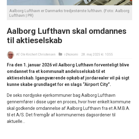
Aalborg Lufthavn er Danmarks tredjestørste lufthavn. (Foto: Aalborg
Lufthavn | PR)
Aalborg Lufthavn skal omdannes
til aktieselskab
Af:
Ole Kirchert Christensen
i
Økonomi
28. maj 2025 kl. 10:55
Fra den 1. januar 2026 vil Aalborg Lufthavn forventeligt blive
omdannet fra et kommunalt andelsselskab til et
aktieselskab. Igangværende opkøb af jordarealer vil på sigt
kunne skabe grundlaget for en slags “Airport City”.
De seks nordjyske ejerkommuner bag Aalborg Lufthavn
gennemfører i disse uger en proces, hvor hver enkelt kommune
skal godkende omdannelse af Aalborg Lufthavn fra et A.M.B.A.
til et A/S. Det fremgår af kommunernes dagsordener til
aktuelle...