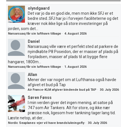
olyndgaard
Det var jo da en giod ide, men mon ikke SFJ er et
bedre sted..SFJ har jo i forvejen faciliteterne og det
kræver nok ikke lige så store investeringer på
jorden, som det...
Narsarsuaq får sin lufthavn tilbage
·
4. August 2026
Daniel
Narsarsuaq ville være et perfekt sted at parkere de
nyindkøbte P8 Poseidon, der er masser af plads på
forpladsen, masser af plads til at bygge flere
hangarer, 1800m...
Narsarsuaq får sin lufthavn tilbage
·
1. August 2026
Allan
Mener der var noget om at Lufthansa også havde
afgivet et bud på Tap
Air France-KLM afgiver bindende bud på TAP
·
30. July 2026
Søren Fønss
I min verden giver det ingen mening, at satse på
747 som Air Tankers. Alt for store, og ikke nær
præcise nok, ligesom hver tankning tager lang tid.
Læste netop, at der...
Nordic Seaplanes-ejer vil have brandslukningsfly
·
30. July 2026