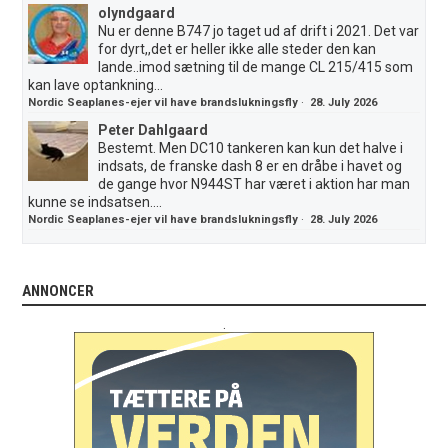
olyndgaard
Nu er denne B747 jo taget ud af drift i 2021. Det var
for dyrt,,det er heller ikke alle steder den kan
lande..imod sætning til de mange CL 215/415 som
kan lave optankning...
Nordic Seaplanes-ejer vil have brandslukningsfly
·
28. July 2026
Peter Dahlgaard
Bestemt. Men DC10 tankeren kan kun det halve i
indsats, de franske dash 8 er en dråbe i havet og
de gange hvor N944ST har været i aktion har man
kunne se indsatsen....
Nordic Seaplanes-ejer vil have brandslukningsfly
·
28. July 2026
ANNONCER
.