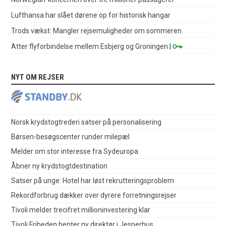
Lufthansa har slået dørene op for historisk hangar
Trods vækst: Mangler rejsemuligheder om sommeren
Atter flyforbindelse mellem Esbjerg og Groningen
|
NYT OM REJSER
Norsk krydstogtrederi satser på personalisering
Børsen-besøgscenter runder milepæl
Melder om stor interesse fra Sydeuropa
Åbner ny krydstogtdestination
Satser på unge: Hotel har løst rekrutteringsproblem
Rekordforbrug dækker over dyrere forretningsrejser
Tivoli melder trecifret millioninvestering klar
Tivoli Friheden henter ny direktør i Jesperhus