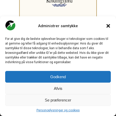
Administrer samtykke
.
For at give dig de bedste oplevelser bruger vi teknologier som cookies til
at gemme og/eller få adgang til enhedsoplysninger. Hvis du giver dit
samtykke til disse teknologier, kan vi behandle data som f.eks.
browsingadfærd eller unikke ID'er på dette websted. Hvis du ikke giver dit
CHECK-IN.DK
er Skandinaviens førende digitale branchemedie
samtykke eller trækker dit samtykke tilbage, kan det have en negativ
om luftfart og drives af
Travelmedia Nordic ApS.
indvirkning på visse funktioner og egenskaber.
Ansvarshavende redaktør:
Ole Kirchert Christensen
Godkend
Redaktionen:
Christian Granhøj Skouboe
Afvis
Henrik Baumgarten
Danny Longhi Andreasen
Mathias Majlund Laursen
Se præferencer
Salg og jobannoncer:
salg@travelmedianordic.com
Personoplysninger og cookies