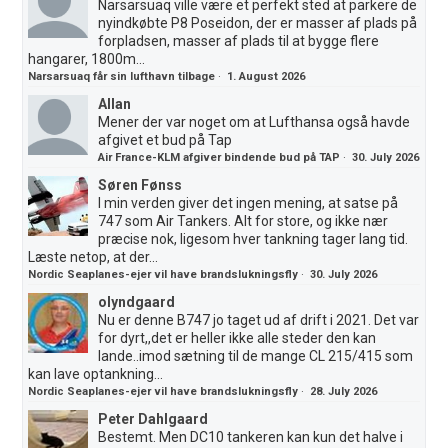
Narsarsuaq ville være et perfekt sted at parkere de
nyindkøbte P8 Poseidon, der er masser af plads på
forpladsen, masser af plads til at bygge flere
hangarer, 1800m...
Narsarsuaq får sin lufthavn tilbage
·
1. August 2026
Allan
Mener der var noget om at Lufthansa også havde
afgivet et bud på Tap
Air France-KLM afgiver bindende bud på TAP
·
30. July 2026
Søren Fønss
I min verden giver det ingen mening, at satse på
747 som Air Tankers. Alt for store, og ikke nær
præcise nok, ligesom hver tankning tager lang tid.
Læste netop, at der...
Nordic Seaplanes-ejer vil have brandslukningsfly
·
30. July 2026
olyndgaard
Nu er denne B747 jo taget ud af drift i 2021. Det var
for dyrt,,det er heller ikke alle steder den kan
lande..imod sætning til de mange CL 215/415 som
kan lave optankning...
Nordic Seaplanes-ejer vil have brandslukningsfly
·
28. July 2026
Peter Dahlgaard
Bestemt. Men DC10 tankeren kan kun det halve i