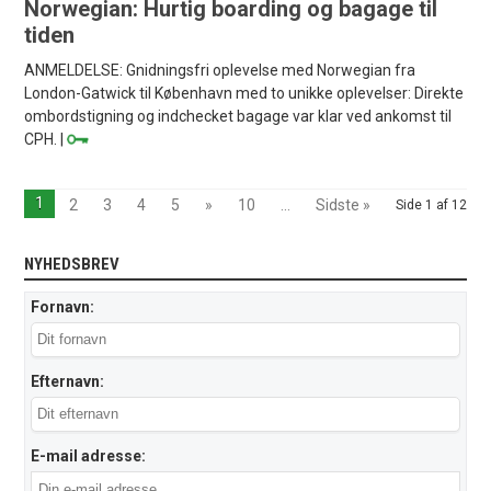
Norwegian: Hurtig boarding og bagage til
tiden
ANMELDELSE: Gnidningsfri oplevelse med Norwegian fra
London-Gatwick til København med to unikke oplevelser: Direkte
ombordstigning og indchecket bagage var klar ved ankomst til
CPH. |
1
2
3
4
5
»
10
...
Sidste »
Side 1 af 12
NYHEDSBREV
Fornavn:
Efternavn:
E-mail adresse: