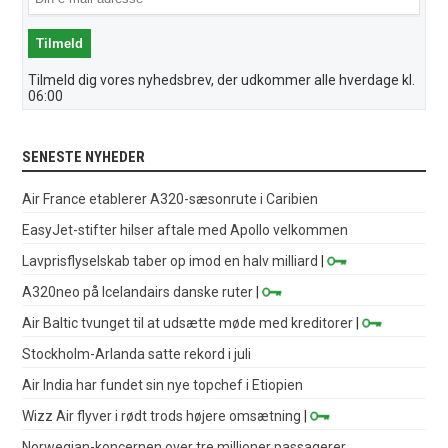
Tilmeld dig vores nyhedsbrev, der udkommer alle hverdage kl.
06:00
SENESTE NYHEDER
Air France etablerer A320-sæsonrute i Caribien
EasyJet-stifter hilser aftale med Apollo velkommen
Lavprisflyselskab taber op imod en halv milliard
|
A320neo på Icelandairs danske ruter
|
Air Baltic tvunget til at udsætte møde med kreditorer
|
Stockholm-Arlanda satte rekord i juli
Air India har fundet sin nye topchef i Etiopien
Wizz Air flyver i rødt trods højere omsætning
|
Norwegian-koncernen over tre millioner passagerer