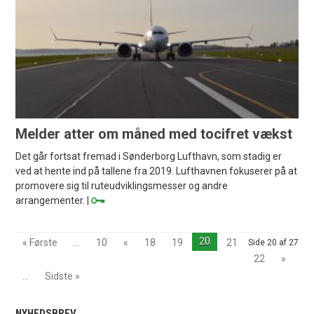
Melder atter om måned med tocifret vækst
Det går fortsat fremad i Sønderborg Lufthavn, som stadig er
ved at hente ind på tallene fra 2019. Lufthavnen fokuserer på at
promovere sig til ruteudviklingsmesser og andre
arrangementer. |
20
« Første
...
10
«
18
19
21
Side 20 af 27
22
»
...
Sidste »
NYHEDSBREV