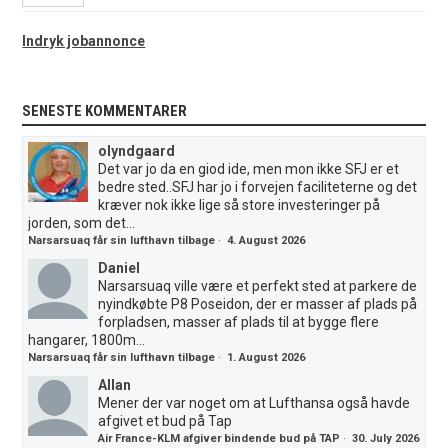
Indryk jobannonce
SENESTE KOMMENTARER
olyndgaard
Det var jo da en giod ide, men mon ikke SFJ er et
bedre sted..SFJ har jo i forvejen faciliteterne og det
kræver nok ikke lige så store investeringer på
jorden, som det...
Narsarsuaq får sin lufthavn tilbage
·
4. August 2026
Daniel
Narsarsuaq ville være et perfekt sted at parkere de
nyindkøbte P8 Poseidon, der er masser af plads på
forpladsen, masser af plads til at bygge flere
hangarer, 1800m...
Narsarsuaq får sin lufthavn tilbage
·
1. August 2026
Allan
Mener der var noget om at Lufthansa også havde
afgivet et bud på Tap
Air France-KLM afgiver bindende bud på TAP
·
30. July 2026