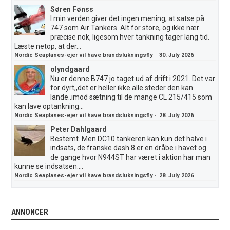
Søren Fønss
I min verden giver det ingen mening, at satse på
747 som Air Tankers. Alt for store, og ikke nær
præcise nok, ligesom hver tankning tager lang tid.
Læste netop, at der...
Nordic Seaplanes-ejer vil have brandslukningsfly
·
30. July 2026
olyndgaard
Nu er denne B747 jo taget ud af drift i 2021. Det var
for dyrt,,det er heller ikke alle steder den kan
lande..imod sætning til de mange CL 215/415 som
kan lave optankning...
Nordic Seaplanes-ejer vil have brandslukningsfly
·
28. July 2026
Peter Dahlgaard
Bestemt. Men DC10 tankeren kan kun det halve i
indsats, de franske dash 8 er en dråbe i havet og
de gange hvor N944ST har været i aktion har man
kunne se indsatsen....
Nordic Seaplanes-ejer vil have brandslukningsfly
·
28. July 2026
ANNONCER
.