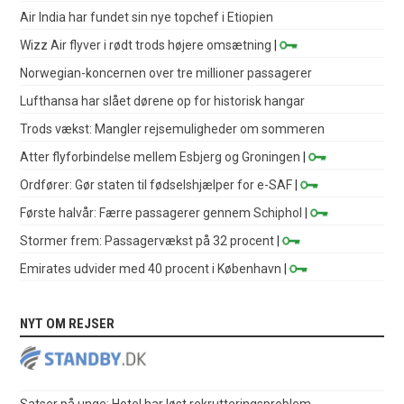
Air India har fundet sin nye topchef i Etiopien
Wizz Air flyver i rødt trods højere omsætning
|
Norwegian-koncernen over tre millioner passagerer
Lufthansa har slået dørene op for historisk hangar
Trods vækst: Mangler rejsemuligheder om sommeren
Atter flyforbindelse mellem Esbjerg og Groningen
|
Ordfører: Gør staten til fødselshjælper for e-SAF
|
Første halvår: Færre passagerer gennem Schiphol
|
Stormer frem: Passagervækst på 32 procent
|
Emirates udvider med 40 procent i København
|
NYT OM REJSER
Satser på unge: Hotel har løst rekrutteringsproblem