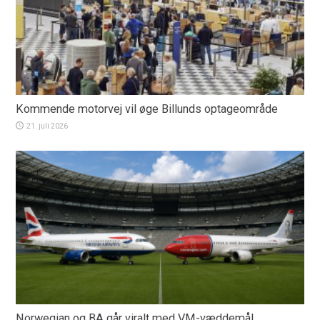
Kommende motorvej vil øge Billunds optageområde
21. juli 2026
Norwegian og BA går viralt med VM-væddemål