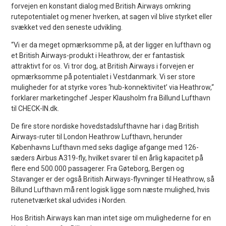
forvejen en konstant dialog med British Airways omkring
rutepotentialet og mener hverken, at sagen vil blive styrket eller
svækket ved den seneste udvikling.
“Vi er da meget opmærksomme på, at der ligger en lufthavn og
et British Airways-produkt i Heathrow, der er fantastisk
attraktivt for os. Vi tror dog, at British Airways i forvejen er
opmærksomme på potentialet i Vestdanmark. Vi ser store
muligheder for at styrke vores ‘hub-konnektivitet’ via Heathrow,“
forklarer marketingchef Jesper Klausholm fra Billund Lufthavn
til CHECK-IN.dk.
De fire store nordiske hovedstadslufthavne har i dag British
Airways-ruter til London Heathrow Lufthavn, herunder
Københavns Lufthavn med seks daglige afgange med 126-
sæders Airbus A319-fly, hvilket svarer til en årlig kapacitet på
flere end 500.000 passagerer. Fra Gøteborg, Bergen og
Stavanger er der også British Airways-flyvninger til Heathrow, så
Billund Lufthavn må rent logisk ligge som næste mulighed, hvis
rutenetværket skal udvides i Norden.
Hos British Airways kan man intet sige om mulighederne for en