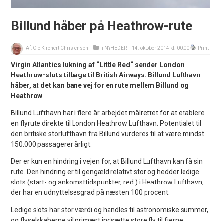
Billund håber på Heathrow-rute
Af:
Ole Kirchert Christensen
i
NYHEDER
14. oktober 2014 kl. 00:00
Print
Virgin Atlantics lukning af “Little Red“ sender London
Heathrow-slots tilbage til British Airways. Billund Lufthavn
håber, at det kan bane vej for en rute mellem Billund og
Heathrow
Billund Lufthavn har i flere år arbejdet målrettet for at etablere
en flyrute direkte til London Heathrow Lufthavn. Potentialet til
den britiske storlufthavn fra Billund vurderes til at være mindst
150.000 passagerer årligt.
Der er kun en hindring i vejen for, at Billund Lufthavn kan få sin
rute. Den hindring er til gengæld relativt stor og hedder ledige
slots (start- og ankomsttidspunkter, red.) i Heathrow Lufthavn,
der har en udnyttelsesgrad på næsten 100 procent.
Ledige slots har stor værdi og handles til astronomiske summer,
og flyselskaberne vil primært indsætte store fly til fjerne