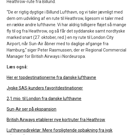
Heathrow-rute fra Billund.
“De er rigtig dygtige i Billund Lufthavn, og vi taler jævnligt med
dem om udvikling af en rute til Heathrow, ligesom vi taler med
en række andre lufthavne. Vi har aldrig tidligere fløjet så mange
fly til og fra Heathrow, og så får det syddanske samt nordtyske
marked snart (27. oktober, red.) en ny rute til London City
Airport, når Sun-Air åbner med to daglige afgange fra
Hamburg,“ siger Peter Rasmussen, der er Regional Commercial
Manager for British Airways i Nordeuropa.
Læs også:
Her er topdestinationerne fra danske lufthavne
Jyske SAS-kunders favoritdestinationer
2,1 mio. til London fra danske lufthavne
Sun-Air ser på ekspansion
British Airways etablerer nye kortruter fra Heathrow
Lufthavnsdirektør: Mere forpligtende opbakning fra jysk