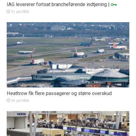
IAG levererer fortsat brancheførende indtjening
|
31. juli 2026
Heathrow fik flere passagerer og større overskud
24. juli 2026