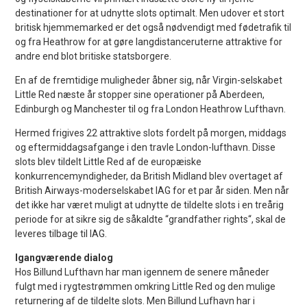
destinationer for at udnytte slots optimalt. Men udover et stort
britisk hjemmemarked er det også nødvendigt med fødetrafik til
og fra Heathrow for at gøre langdistanceruterne attraktive for
andre end blot britiske statsborgere.
En af de fremtidige muligheder åbner sig, når Virgin-selskabet
Little Red næste år stopper sine operationer på Aberdeen,
Edinburgh og Manchester til og fra London Heathrow Lufthavn.
Hermed frigives 22 attraktive slots fordelt på morgen, middags
og eftermiddagsafgange i den travle London-lufthavn. Disse
slots blev tildelt Little Red af de europæiske
konkurrencemyndigheder, da British Midland blev overtaget af
British Airways-moderselskabet IAG for et par år siden. Men når
det ikke har været muligt at udnytte de tildelte slots i en treårig
periode for at sikre sig de såkaldte “grandfather rights“, skal de
leveres tilbage til IAG.
Igangværende dialog
Hos Billund Lufthavn har man igennem de senere måneder
fulgt med i rygtestrømmen omkring Little Red og den mulige
returnering af de tildelte slots. Men Billund Lufhavn har i