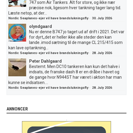
747 som Air Tankers. Alt for store, og ikke nær
præcise nok, ligesom hver tankning tager lang tid.
Læste netop, at der...
Nordic Seaplanes-ejer vil have brandslukningsfly
·
30. July 2026
olyndgaard
Nu er denne B747 jo taget ud af drift i 2021. Det var
for dyrt,,det er heller ikke alle steder den kan
lande..imod sætning til de mange CL 215/415 som
kan lave optankning...
Nordic Seaplanes-ejer vil have brandslukningsfly
·
28. July 2026
Peter Dahlgaard
Bestemt. Men DC10 tankeren kan kun det halve i
indsats, de franske dash 8 er en dråbe i havet og
de gange hvor N944ST har været i aktion har man
kunne se indsatsen....
Nordic Seaplanes-ejer vil have brandslukningsfly
·
28. July 2026
ANNONCER
.