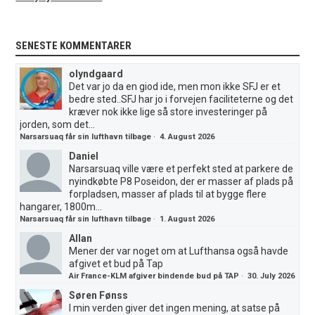
SENESTE KOMMENTARER
olyndgaard
Det var jo da en giod ide, men mon ikke SFJ er et
bedre sted..SFJ har jo i forvejen faciliteterne og det
kræver nok ikke lige så store investeringer på
jorden, som det...
Narsarsuaq får sin lufthavn tilbage
·
4. August 2026
Daniel
Narsarsuaq ville være et perfekt sted at parkere de
nyindkøbte P8 Poseidon, der er masser af plads på
forpladsen, masser af plads til at bygge flere
hangarer, 1800m...
Narsarsuaq får sin lufthavn tilbage
·
1. August 2026
Allan
Mener der var noget om at Lufthansa også havde
afgivet et bud på Tap
Air France-KLM afgiver bindende bud på TAP
·
30. July 2026
Søren Fønss
I min verden giver det ingen mening, at satse på