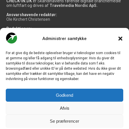
CHECK-IN.DK
er Skandinaviens førende digitale branchemedie
om luftfart og drives af
Travelmedia Nordic ApS.
Ansvarshavende redaktør:
Ole Kirchert Christensen
Redaktionen:
Christian Granhøj Skouboe
Henrik Baumgarten
Administrer samtykke
Danny Longhi Andreasen
Mathias Majlund Laursen
For at give dig de bedste oplevelser bruger vi teknologier som cookies til
Salg og jobannoncer:
at gemme og/eller få adgang til enhedsoplysninger. Hvis du giver dit
salg@travelmedianordic.com
samtykke til disse teknologier, kan vi behandle data som f.eks.
browsingadfærd eller unikke ID'er på dette websted. Hvis du ikke giver dit
samtykke eller trækker dit samtykke tilbage, kan det have en negativ
Vi tager ansvar for indholdet og er tilmeldt
indvirkning på visse funktioner og egenskaber.
Godkend
Siden er udviklet af
JHV Media Consult.
Afvis
Se præferencer
Travelmedia Nordic ApS | Majsmarken 1 | DK-9500 Hobro | Denmark |