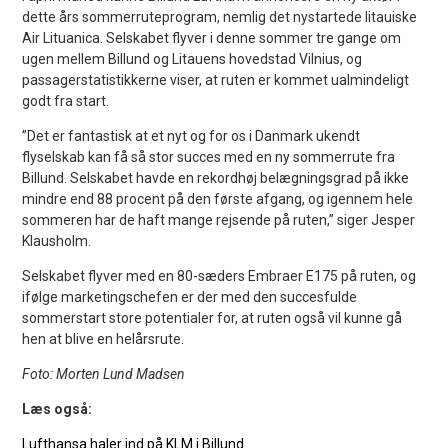
dette års sommerruteprogram, nemlig det nystartede litauiske
Air Lituanica. Selskabet flyver i denne sommer tre gange om
ugen mellem Billund og Litauens hovedstad Vilnius, og
passagerstatistikkerne viser, at ruten er kommet ualmindeligt
godt fra start.
”Det er fantastisk at et nyt og for os i Danmark ukendt
flyselskab kan få så stor succes med en ny sommerrute fra
Billund. Selskabet havde en rekordhøj belægningsgrad på ikke
mindre end 88 procent på den første afgang, og igennem hele
sommeren har de haft mange rejsende på ruten,” siger Jesper
Klausholm.
Selskabet flyver med en 80-sæders Embraer E175 på ruten, og
ifølge marketingschefen er der med den succesfulde
sommerstart store potentialer for, at ruten også vil kunne gå
hen at blive en helårsrute.
Foto: Morten Lund Madsen
Læs også:
Lufthansa haler ind på KLM i Billund