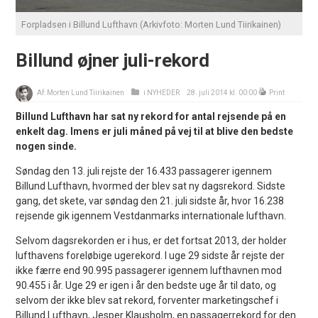
Forpladsen i Billund Lufthavn (Arkivfoto: Morten Lund Tiirikainen)
Billund øjner juli-rekord
Af:
Morten Lund Tiirikainen
i
NYHEDER
28. juli 2014 kl. 00:00
Print
Billund Lufthavn har sat ny rekord for antal rejsende på en
enkelt dag. Imens er juli måned på vej til at blive den bedste
nogen sinde.
Søndag den 13. juli rejste der 16.433 passagerer igennem
Billund Lufthavn, hvormed der blev sat ny dagsrekord. Sidste
gang, det skete, var søndag den 21. juli sidste år, hvor 16.238
rejsende gik igennem Vestdanmarks internationale lufthavn.
Selvom dagsrekorden er i hus, er det fortsat 2013, der holder
lufthavens foreløbige ugerekord. I uge 29 sidste år rejste der
ikke færre end 90.995 passagerer igennem lufthavnen mod
90.455 i år. Uge 29 er igen i år den bedste uge år til dato, og
selvom der ikke blev sat rekord, forventer marketingschef i
Billund Lufthavn, Jesper Klausholm, en passagerrekord for den