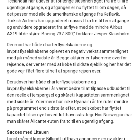
”Icelandair har udover at forlænge sæsonen øget fra tre til fire
ugentlige afgange, og afgangen er nu flyttet til om dagen, så
det passer med alle de amerikanske afgange fra Keflavik.
Turkish Airlines har opgraderet massivt fra tre til fem afgange
og endvidere opgraderet fra at flyve med de mindre Airbus
A319 til de større Boeing 737-800,” forklarer Jesper Klausholm.
Derimod har både charterflyselskaberne og
lavprisflyselskaberne oplevet en negativ vækst sammenlignet
med juli måned sidste år. Begge aktører er følsomme overfor
rejsende, der venter med at købe til sidste øjeblik og her har det
gode vejr fået flere til helt at springe rejsen over.
Derudover har både charterflyselskaberne og
lavprisflyselskaberne i år været bedre til at tilpasse udbuddet til
den reelle efterspørgsel og skåret i kapaciteten sammenlignet
med sidste år. Ydermere har irske Ryanair i år tre ruter mindre
på programmet end sidste år efter, at selskabet har flyttet
kapacitet til sin nye hoved-lufthavnsstrategi. Hos Norwegian har
man skåret Alicante-ruten fra to til en ugentlig afgang.
Succes med Litauen
I april måned kunne Billund Lufthavn annoncere en ny aktør i