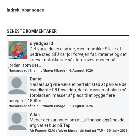
Indryk jobannonce
SENESTE KOMMENTARER
olyndgaard
Det var jo da en giod ide, men mon ikke SFJ er et
bedre sted..SFJ har jo i forvejen faciliteterne og det
kræver nok ikke lige så store investeringer på
jorden, som det...
Narsarsuaq får sin lufthavn tilbage
·
4. August 2026
Daniel
Narsarsuaq ville være et perfekt sted at parkere de
nyindkøbte P8 Poseidon, der er masser af plads på
forpladsen, masser af plads til at bygge flere
hangarer, 1800m...
Narsarsuaq får sin lufthavn tilbage
·
1. August 2026
Allan
Mener der var noget om at Lufthansa også havde
afgivet et bud på Tap
Air France-KLM afgiver bindende bud på TAP
·
30. July 2026