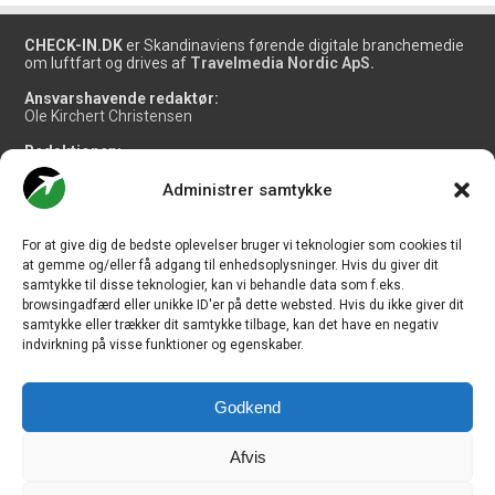
CHECK-IN.DK
er Skandinaviens førende digitale branchemedie
om luftfart og drives af
Travelmedia Nordic ApS.
Ansvarshavende redaktør:
Ole Kirchert Christensen
Redaktionen:
Christian Granhøj Skouboe
Henrik Baumgarten
Administrer samtykke
Danny Longhi Andreasen
Mathias Majlund Laursen
For at give dig de bedste oplevelser bruger vi teknologier som cookies til
Salg og jobannoncer:
at gemme og/eller få adgang til enhedsoplysninger. Hvis du giver dit
salg@travelmedianordic.com
samtykke til disse teknologier, kan vi behandle data som f.eks.
browsingadfærd eller unikke ID'er på dette websted. Hvis du ikke giver dit
samtykke eller trækker dit samtykke tilbage, kan det have en negativ
Vi tager ansvar for indholdet og er tilmeldt
indvirkning på visse funktioner og egenskaber.
Godkend
Siden er udviklet af
JHV Media Consult.
Afvis