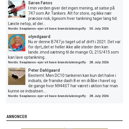
Søren Fønss
I min verden giver det ingen mening, at satse på
747 som Air Tankers. Alt for store, og ikke nær
præcise nok, ligesom hver tankning tager lang tid.
Læste netop, at der...
Nordic Seaplanes-ejer vil have brandslukningsfly
·
30. July 2026
olyndgaard
Nu er denne B747 jo taget ud af drift i 2021. Det var
for dyrt,,det er heller ikke alle steder den kan
lande..imod sætning til de mange CL 215/415 som
kan lave optankning...
Nordic Seaplanes-ejer vil have brandslukningsfly
·
28. July 2026
Peter Dahlgaard
Bestemt. Men DC10 tankeren kan kun det halve i
indsats, de franske dash 8 er en dråbe i havet og
de gange hvor N944ST har været i aktion har man
kunne se indsatsen....
Nordic Seaplanes-ejer vil have brandslukningsfly
·
28. July 2026
ANNONCER
.