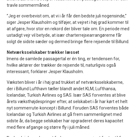
travle sommermåned.
”Jeg er overbevist om, at vi i år får den bedste juli nogensinde,”
siger Jesper Klausholm og tilføjer, at vejret i høj grad kommer til
at afgøre, hvor stor en rekord der bliver tale om. En periode med
ustadigt vejr vil betyde, at især charterrejsearrangørerne får
solgt de sidste sæder og dermed bringe flere rejsende til Billund.
Netværksselskaber trækker læsset
Imens de samlede passagertal er én ting, er tendensen for,
hvilke aktører der trækker de rejsende til, naturligvis også
interessant, forklarer Jesper Klausholm.
Væksten bliver i år i høj grad trukket af netværksselskaberne,
der i Billund Lufthavn tæller blandt andet KLM, Lufthansa,
Icelandair, Turkish Airlines og SAS. Især SAS forventes at blive
årets væksthøjdespringer efter, at selskabet i år har kørt et helt
nyt sommerrute-koncept i Billund. Foruden SAS forventes både
Icelandair og Turkish Airlines at gå frem sammenlignet med
sidste år, da begge selskaber har opgraderet deres kapacitet
med flere afgange og større fly i juli måned.