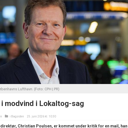
Københavns Lufthavn. (Foto: CPH | PR)
i modvind i Lokaltog-sag
en
i
Bagsiden
25. juni 2026 kl. 10:30
irektør, Christian Poulsen, er kommet under kritik for en mail, han