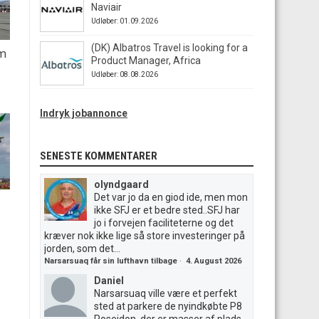
Naviair
Udløber: 01.09.2026
(DK) Albatros Travel is looking for a
em
Product Manager, Africa
Udløber: 08.08.2026
Indryk jobannonce
SENESTE KOMMENTARER
olyndgaard
Det var jo da en giod ide, men mon
ikke SFJ er et bedre sted..SFJ har
jo i forvejen faciliteterne og det
kræver nok ikke lige så store investeringer på
jorden, som det...
Narsarsuaq får sin lufthavn tilbage
·
4. August 2026
Daniel
Narsarsuaq ville være et perfekt
sted at parkere de nyindkøbte P8