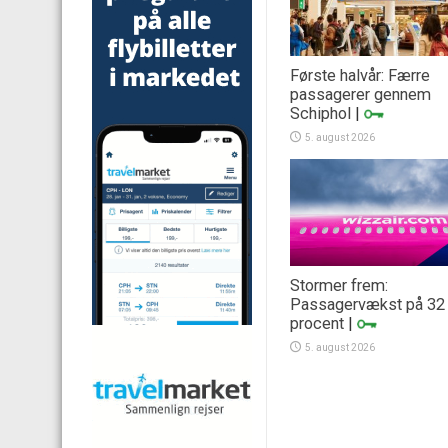
Første halvår: Færre
passagerer gennem
Schiphol
|
5. august 2026
Stormer frem:
Passagervækst på 32
procent
|
5. august 2026