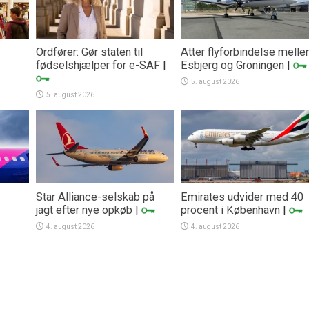
Ordfører: Gør staten til
Atter flyforbindelse mell
fødselshjælper for e-SAF
|
Esbjerg og Groningen
|
5. august 2026
5. august 2026
Star Alliance-selskab på
Emirates udvider med 40
jagt efter nye opkøb
|
procent i København
|
4. august 2026
4. august 2026