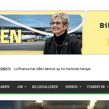
SENESTE:
Trods vækst: Mangler rejsemuli
SARKIV
JOB
BILLEDGALLERIER
ORDBOG
STANDBY.DK