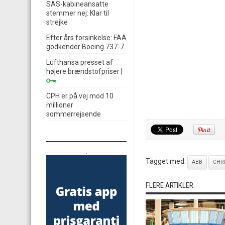
SAS-kabineansatte
stemmer nej: Klar til
strejke
Efter års forsinkelse: FAA
godkender Boeing 737-7
Lufthansa presset af
højere brændstofpriser
|
CPH er på vej mod 10
millioner
sommerrejsende
.
Tagget med:
ABB
CHRI
FLERE ARTIKLER: