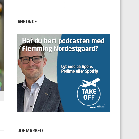
.
.
ANNONCE
.
.
JOBMARKED