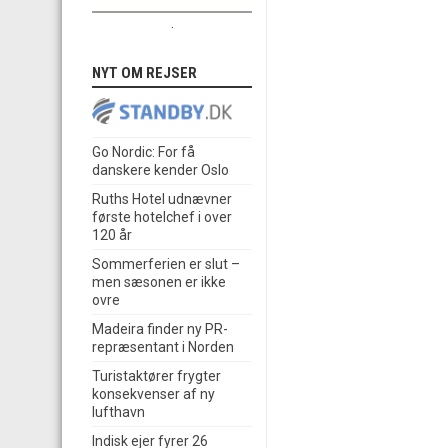
.
NYT OM REJSER
Go Nordic: For få
danskere kender Oslo
Ruths Hotel udnævner
første hotelchef i over
120 år
Sommerferien er slut –
men sæsonen er ikke
ovre
Madeira finder ny PR-
repræsentant i Norden
Turistaktører frygter
konsekvenser af ny
lufthavn
Indisk ejer fyrer 26