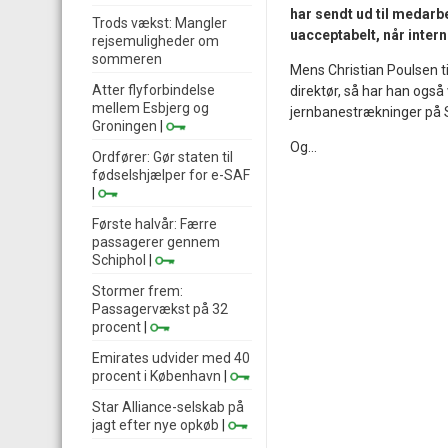
har sendt ud til medarb
Trods vækst: Mangler
uacceptabelt, når int
rejsemuligheder om
sommeren
Mens Christian Poulsen t
Atter flyforbindelse
direktør, så har han ogs
mellem Esbjerg og
jernbanestrækninger på Sj
Groningen
|
Og...
Ordfører: Gør staten til
fødselshjælper for e-SAF
|
Første halvår: Færre
passagerer gennem
Schiphol
|
Stormer frem:
Passagervækst på 32
procent
|
Emirates udvider med 40
procent i København
|
Star Alliance-selskab på
jagt efter nye opkøb
|