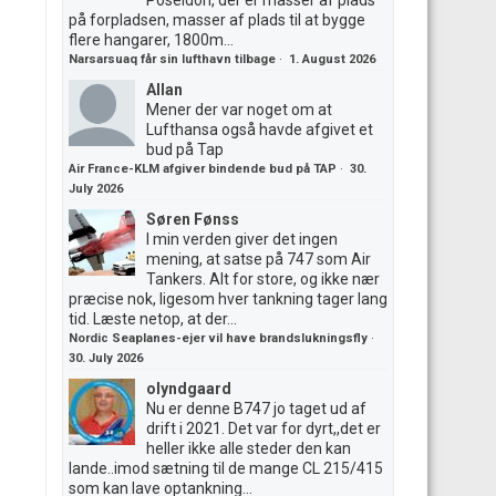
Poseidon, der er masser af plads
på forpladsen, masser af plads til at bygge
flere hangarer, 1800m...
Narsarsuaq får sin lufthavn tilbage
·
1. August 2026
Allan
Mener der var noget om at
Lufthansa også havde afgivet et
bud på Tap
Air France-KLM afgiver bindende bud på TAP
·
30.
July 2026
Søren Fønss
I min verden giver det ingen
mening, at satse på 747 som Air
Tankers. Alt for store, og ikke nær
præcise nok, ligesom hver tankning tager lang
tid. Læste netop, at der...
Nordic Seaplanes-ejer vil have brandslukningsfly
·
30. July 2026
olyndgaard
Nu er denne B747 jo taget ud af
drift i 2021. Det var for dyrt,,det er
heller ikke alle steder den kan
lande..imod sætning til de mange CL 215/415
som kan lave optankning...