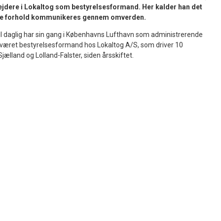
ejdere i Lokaltog som bestyrelsesformand. Her kalder han det
erne forhold kommunikeres gennem omverden.
il daglig har sin gang i Københavns Lufthavn som administrerende
å været bestyrelsesformand hos Lokaltog A/S, som driver 10
ælland og Lolland-Falster, siden årsskiftet.