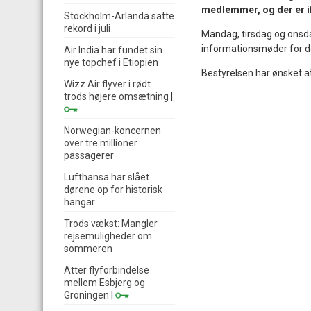
medlemmer, og der er if
Stockholm-Arlanda satte
rekord i juli
Mandag, tirsdag og onsda
informationsmøder for d
Air India har fundet sin
nye topchef i Etiopien
Bestyrelsen har ønsket 
Wizz Air flyver i rødt
trods højere omsætning
|
Norwegian-koncernen
over tre millioner
passagerer
Lufthansa har slået
dørene op for historisk
hangar
Trods vækst: Mangler
rejsemuligheder om
sommeren
Atter flyforbindelse
mellem Esbjerg og
Groningen
|