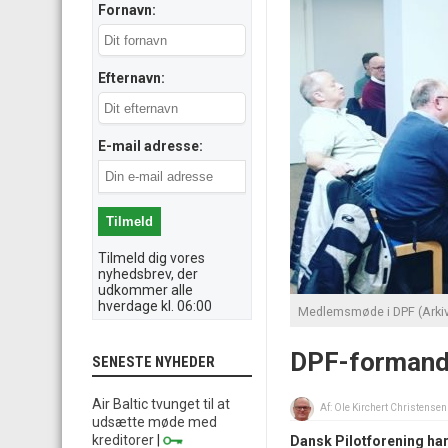
Fornavn:
Efternavn:
E-mail adresse:
Tilmeld dig vores
nyhedsbrev, der
udkommer alle
hverdage kl. 06:00
Medlemsmøde i DPF (Arkivf
DPF-formand:
SENESTE NYHEDER
Air Baltic tvunget til at
Af:
Ole Kirchert Christensen
udsætte møde med
kreditorer
|
Dansk Pilotforening har