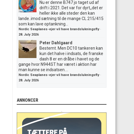
Nu er denne B747 jo taget ud af
drift i 2021. Det var for dyrt,,det er
heller ikke alle steder den kan
lande..imod sætning til de mange CL 215/415
som kan lave optankning...
Nordic Seaplanes-ejer vil have brandslukningsfly
·
28. July 2026
Peter Dahlgaard
Bestemt. Men DC10 tankeren kan
kun det halve i indsats, de franske
dash 8 er en dråbe i havet og de
gange hvor N944ST har været i aktion har
man kunne se indsatsen....
Nordic Seaplanes-ejer vil have brandslukningsfly
·
28. July 2026
ANNONCER
.