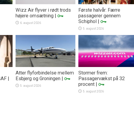
Wizz Air flyver i rødt trods
Første halvår: Færre
højere omsætning
|
passagerer gennem
Schiphol
|
6. august 2026
5. august 2026
Atter flyforbindelse mellem
Stormer frem:
SAF
|
Esbjerg og Groningen
|
Passagervækst på 32
procent
|
5. august 2026
5. august 2026