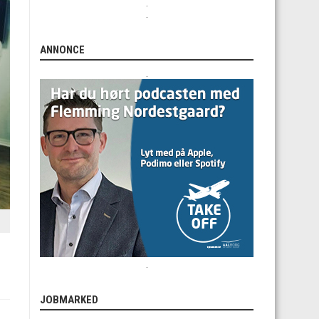
.
.
ANNONCE
.
.
JOBMARKED