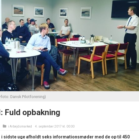
oto: Dansk Pilotforening)
 Fuld opbakning
i
Arbejdsmarked
4. september 2017 kl. 00:00
 i sidste uge afholdt seks informationsmøder med de op til 450