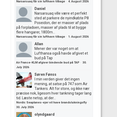
Narsarsuaq får sin lufthavn tilbage
·
4. August 2026
Daniel
Narsarsuaq ville være et perfekt
sted at parkere de nyindkøbte P8
Poseidon, der er masser af plads
på forpladsen, masser af plads til at bygge
flere hangarer, 1800m...
Narsarsuaq får sin lufthavn tilbage
·
1. August 2026
Allan
Mener der var noget om at
Lufthansa også havde afgivet et
bud på Tap
Air France-KLM afgiver bindende bud på TAP
·
30.
July 2026
Søren Fønss
I min verden giver det ingen
mening, at satse på 747 som Air
Tankers. Alt for store, og ikke nær
præcise nok, ligesom hver tankning tager lang
tid. Læste netop, at der...
Nordic Seaplanes-ejer vil have brandslukningsfly
·
30. July 2026
olyndgaard