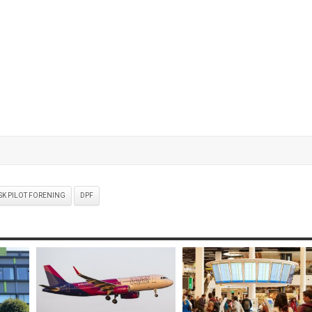
K PILOT FORENING
DPF