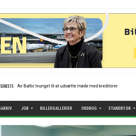
SENESTE:
Stockholm-Arlanda satte reko
SARKIV
JOB
BILLEDGALLERIER
ORDBOG
STANDBY.DK