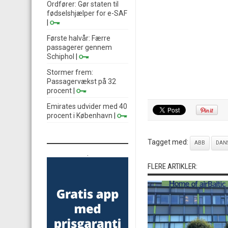
Ordfører: Gør staten til
fødselshjælper for e-SAF
|
Første halvår: Færre
passagerer gennem
Schiphol
|
Stormer frem:
Passagervækst på 32
procent
|
Emirates udvider med 40
procent i København
|
Tagget med:
ABB
DANS
.
FLERE ARTIKLER: