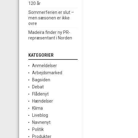
120 år
Sommerferien er slut –
men sæsonen er ikke
ovre
Madeira finder ny PR-
repræsentant i Norden
KATEGORIER
Anmeldelser
Arbejdsmarked
Bagsiden
Debat
Flådenyt
Hændelser
Klima
Liveblog
Navnenyt
Politik
Produkter