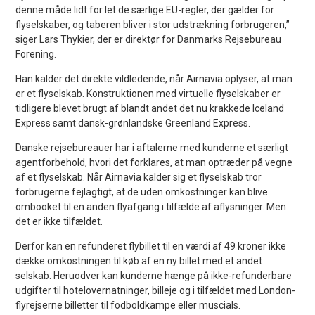
denne måde lidt for let de særlige EU-regler, der gælder for
flyselskaber, og taberen bliver i stor udstrækning forbrugeren,”
siger Lars Thykier, der er direktør for Danmarks Rejsebureau
Forening.
Han kalder det direkte vildledende, når Airnavia oplyser, at man
er et flyselskab. Konstruktionen med virtuelle flyselskaber er
tidligere blevet brugt af blandt andet det nu krakkede Iceland
Express samt dansk-grønlandske Greenland Express.
Danske rejsebureauer har i aftalerne med kunderne et særligt
agentforbehold, hvori det forklares, at man optræder på vegne
af et flyselskab. Når Airnavia kalder sig et flyselskab tror
forbrugerne fejlagtigt, at de uden omkostninger kan blive
ombooket til en anden flyafgang i tilfælde af aflysninger. Men
det er ikke tilfældet.
Derfor kan en refunderet flybillet til en værdi af 49 kroner ikke
dække omkostningen til køb af en ny billet med et andet
selskab. Heruodver kan kunderne hænge på ikke-refunderbare
udgifter til hotelovernatninger, billeje og i tilfældet med London-
flyrejserne billetter til fodboldkampe eller muscials.