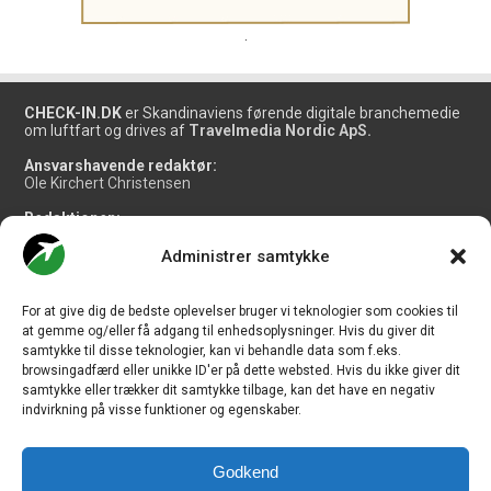
.
CHECK-IN.DK
er Skandinaviens førende digitale branchemedie
om luftfart og drives af
Travelmedia Nordic ApS.
Ansvarshavende redaktør:
Ole Kirchert Christensen
Redaktionen:
Christian Granhøj Skouboe
Henrik Baumgarten
Administrer samtykke
Danny Longhi Andreasen
Mathias Majlund Laursen
For at give dig de bedste oplevelser bruger vi teknologier som cookies til
Salg og jobannoncer:
at gemme og/eller få adgang til enhedsoplysninger. Hvis du giver dit
salg@travelmedianordic.com
samtykke til disse teknologier, kan vi behandle data som f.eks.
browsingadfærd eller unikke ID'er på dette websted. Hvis du ikke giver dit
samtykke eller trækker dit samtykke tilbage, kan det have en negativ
Vi tager ansvar for indholdet og er tilmeldt
indvirkning på visse funktioner og egenskaber.
Godkend
Siden er udviklet af
JHV Media Consult.