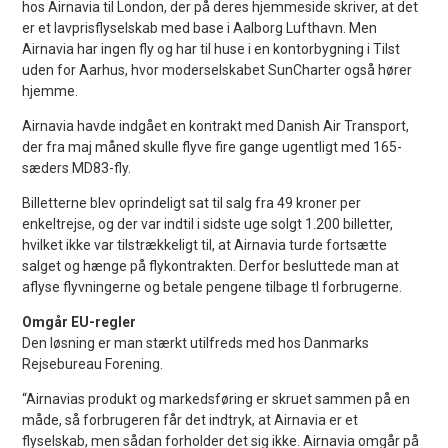
hos Airnavia til London, der på deres hjemmeside skriver, at det
er et lavprisflyselskab med base i Aalborg Lufthavn. Men
Airnavia har ingen fly og har til huse i en kontorbygning i Tilst
uden for Aarhus, hvor moderselskabet SunCharter også hører
hjemme.
Airnavia havde indgået en kontrakt med Danish Air Transport,
der fra maj måned skulle flyve fire gange ugentligt med 165-
sæders MD83-fly.
Billetterne blev oprindeligt sat til salg fra 49 kroner per
enkeltrejse, og der var indtil i sidste uge solgt 1.200 billetter,
hvilket ikke var tilstrækkeligt til, at Airnavia turde fortsætte
salget og hænge på flykontrakten. Derfor besluttede man at
aflyse flyvningerne og betale pengene tilbage tl forbrugerne.
Omgår EU-regler
Den løsning er man stærkt utilfreds med hos Danmarks
Rejsebureau Forening.
“Airnavias produkt og markedsføring er skruet sammen på en
måde, så forbrugeren får det indtryk, at Airnavia er et
flyselskab, men sådan forholder det sig ikke. Airnavia omgår på