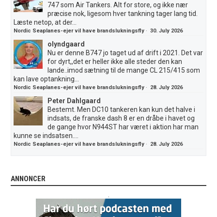
747 som Air Tankers. Alt for store, og ikke nær
præcise nok, ligesom hver tankning tager lang tid.
Læste netop, at der...
Nordic Seaplanes-ejer vil have brandslukningsfly
·
30. July 2026
olyndgaard
Nu er denne B747 jo taget ud af drift i 2021. Det var
for dyrt,,det er heller ikke alle steder den kan
lande..imod sætning til de mange CL 215/415 som
kan lave optankning...
Nordic Seaplanes-ejer vil have brandslukningsfly
·
28. July 2026
Peter Dahlgaard
Bestemt. Men DC10 tankeren kan kun det halve i
indsats, de franske dash 8 er en dråbe i havet og
de gange hvor N944ST har været i aktion har man
kunne se indsatsen....
Nordic Seaplanes-ejer vil have brandslukningsfly
·
28. July 2026
ANNONCER
.