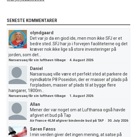
SENESTE KOMMENTARER
olyndgaard
Det var jo da en giod ide, men mon ikke SFJ er et
bedre sted..SFJ har jo i forvejen faciliteterne og det
kræver nok ikke lige så store investeringer på
jorden, som det...
Narsarsuaq får sin lufthavn tilbage
·
4. August 2026
Daniel
Narsarsuaq ville være et perfekt sted at parkere de
nyindkøbte P8 Poseidon, der er masser af plads på
forpladsen, masser af plads til at bygge flere
hangarer, 1800m...
Narsarsuaq får sin lufthavn tilbage
·
1. August 2026
Allan
Mener der var noget om at Lufthansa også havde
afgivet et bud på Tap
Air France-KLM afgiver bindende bud på TAP
·
30. July 2026
Søren Fønss
I min verden giver det ingen mening, at satse på