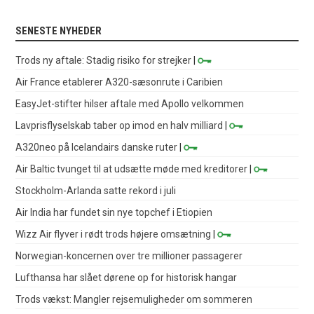
SENESTE NYHEDER
Trods ny aftale: Stadig risiko for strejker
|
Air France etablerer A320-sæsonrute i Caribien
EasyJet-stifter hilser aftale med Apollo velkommen
Lavprisflyselskab taber op imod en halv milliard
|
A320neo på Icelandairs danske ruter
|
Air Baltic tvunget til at udsætte møde med kreditorer
|
Stockholm-Arlanda satte rekord i juli
Air India har fundet sin nye topchef i Etiopien
Wizz Air flyver i rødt trods højere omsætning
|
Norwegian-koncernen over tre millioner passagerer
Lufthansa har slået dørene op for historisk hangar
Trods vækst: Mangler rejsemuligheder om sommeren