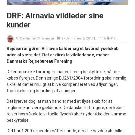
DRF: Airnavia vildleder sine
kunder
Af:
Ole Kirchert Christensen
i
Ruter
7. marts 2016 kl. 11:16
Print
Rejsearrangøren Airnavia kalder sig et lavprisflyselskab
uden at være det. Det er direkte vildledende, mener
Danmarks Rejsebureau Forening.
De europæiske forbrugere har en særlig beskyttelse, når der
købes flyrejser. Den særlige EU261/2004 forordning skal nemlig
sikre, at det er muligt at blive kompenseret ved aflysninger,
forsinkelser og boarding-afvisninger.
Det kræver dog, at man handler med et flyselskab for at
reglerne kan være gældende. De danske forbrugere, der køber
rejser hos såkaldte virtuelle flyselskaber nyder ikke den samme
beskyttelse.
Det har 1.200 rejsende måttet sande, der alle havde købt billet