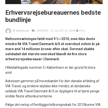
Erhvervsrejsebureauernes bedste
bundlinje
Af:
Redaktionen
i
NYHEDER
27. juni 2011 kl. 00:00
Print
Nettoomsætningen faldt med 9 % i 2010, men ikke desto
mindre fik VIA Travel Danmark A/S et overskud sidste år på
mere end 14 millioner kroner efter skat. Dermed skabte
selskabet det største overskud blandt de fire store
erhvervsrejsebureauer i Danmark.
I Meldahlsgade nummer 5 i København er der grund til store
smil.
Adressen gemmer på hovedsædet for den danske afdeling af
VIA Travel, og smilene skyldes ikke mindst, at detdanske
selskab VIA Travel Danmark A/S er dygtigere til at tjene penge
endde fleste afkonkurrenterne.
Ifølge det netop offentliggjorteårsregnskab for 2010kunne VIA