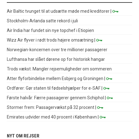
Air Baltic tvunget til at udsætte møde med kreditorer
|
Stockholm-Arlanda satte rekord i juli
Air India har fundet sin nye topchef i Etiopien
Wizz Air flyver i rødt trods højere omsætning
|
Norwegian-koncernen over tre millioner passagerer
Lufthansa har slået dørene op for historisk hangar
Trods vækst: Mangler rejsemuligheder om sommeren
Atter flyforbindelse mellem Esbjerg og Groningen
|
Ordfører: Gør staten til fødselshjælper for e-SAF
|
Første halvår: Færre passagerer gennem Schiphol
|
Stormer frem: Passagervækst på 32 procent
|
Emirates udvider med 40 procent i København
|
NYT OM REJSER