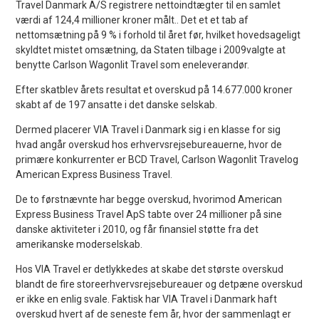
Travel Danmark A/S registrere nettoindtægter til en samlet
værdi af 124,4 millioner kroner målt.. Det et et tab af
nettomsætning på 9 % i forhold til året før, hvilket hovedsageligt
skyldtet mistet omsætning, da Staten tilbage i 2009valgte at
benytte Carlson Wagonlit Travel som eneleverandør.
Efter skatblev årets resultat et overskud på 14.677.000 kroner
skabt af de 197 ansatte i det danske selskab.
Dermed placerer VIA Travel i Danmark sig i en klasse for sig
hvad angår overskud hos erhvervsrejsebureauerne, hvor de
primære konkurrenter er BCD Travel, Carlson Wagonlit Travelog
American Express Business Travel.
De to førstnævnte har begge overskud, hvorimod American
Express Business Travel ApS tabte over 24 millioner på sine
danske aktiviteter i 2010, og får finansiel støtte fra det
amerikanske moderselskab.
Hos VIA Travel er detlykkedes at skabe det største overskud
blandt de fire storeerhvervsrejsebureauer og detpæne overskud
er ikke en enlig svale. Faktisk har VIA Travel i Danmark haft
overskud hvert af de seneste fem år, hvor der sammenlagt er