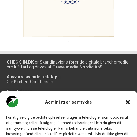
.
CHECK-IN.DK
er Skandinaviens førende digitale branchemedie
om luftfart og drives af
Travelmedia Nordic ApS.
Ansvarshavende redaktør:
Ole Kirchert Christensen
Redaktionen:
Christian Granhøj Skouboe
Henrik Baumgarten
Administrer samtykke
Danny Longhi Andreasen
Mathias Majlund Laursen
For at give dig de bedste oplevelser bruger vi teknologier som cookies til
Salg og jobannoncer:
at gemme og/eller få adgang til enhedsoplysninger. Hvis du giver dit
salg@travelmedianordic.com
samtykke til disse teknologier, kan vi behandle data som f.eks.
browsingadfærd eller unikke ID'er på dette websted. Hvis du ikke giver dit