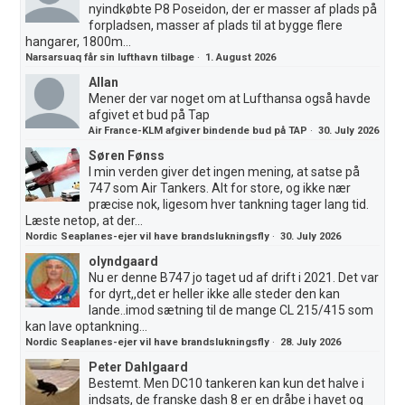
nyindkøbte P8 Poseidon, der er masser af plads på
forpladsen, masser af plads til at bygge flere
hangarer, 1800m...
Narsarsuaq får sin lufthavn tilbage
·
1. August 2026
Allan
Mener der var noget om at Lufthansa også havde
afgivet et bud på Tap
Air France-KLM afgiver bindende bud på TAP
·
30. July 2026
Søren Fønss
I min verden giver det ingen mening, at satse på
747 som Air Tankers. Alt for store, og ikke nær
præcise nok, ligesom hver tankning tager lang tid.
Læste netop, at der...
Nordic Seaplanes-ejer vil have brandslukningsfly
·
30. July 2026
olyndgaard
Nu er denne B747 jo taget ud af drift i 2021. Det var
for dyrt,,det er heller ikke alle steder den kan
lande..imod sætning til de mange CL 215/415 som
kan lave optankning...
Nordic Seaplanes-ejer vil have brandslukningsfly
·
28. July 2026
Peter Dahlgaard
Bestemt. Men DC10 tankeren kan kun det halve i
indsats, de franske dash 8 er en dråbe i havet og