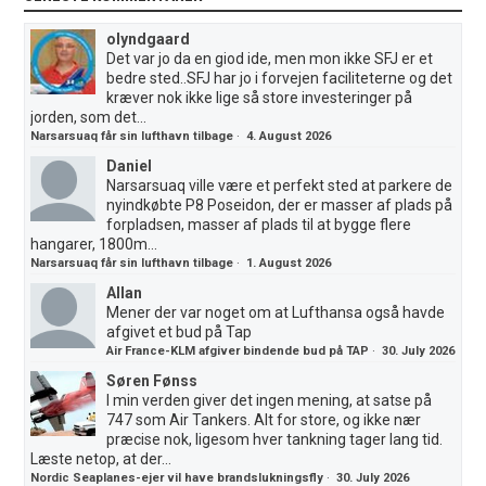
olyndgaard
Det var jo da en giod ide, men mon ikke SFJ er et
bedre sted..SFJ har jo i forvejen faciliteterne og det
kræver nok ikke lige så store investeringer på
jorden, som det...
Narsarsuaq får sin lufthavn tilbage
·
4. August 2026
Daniel
Narsarsuaq ville være et perfekt sted at parkere de
nyindkøbte P8 Poseidon, der er masser af plads på
forpladsen, masser af plads til at bygge flere
hangarer, 1800m...
Narsarsuaq får sin lufthavn tilbage
·
1. August 2026
Allan
Mener der var noget om at Lufthansa også havde
afgivet et bud på Tap
Air France-KLM afgiver bindende bud på TAP
·
30. July 2026
Søren Fønss
I min verden giver det ingen mening, at satse på
747 som Air Tankers. Alt for store, og ikke nær
præcise nok, ligesom hver tankning tager lang tid.
Læste netop, at der...
Nordic Seaplanes-ejer vil have brandslukningsfly
·
30. July 2026