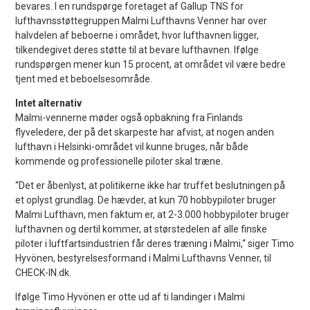
bevares. I en rundspørge foretaget af Gallup TNS for
lufthavnsstøttegruppen Malmi Lufthavns Venner har over
halvdelen af beboerne i området, hvor lufthavnen ligger,
tilkendegivet deres støtte til at bevare lufthavnen. Ifølge
rundspørgen mener kun 15 procent, at området vil være bedre
tjent med et beboelsesområde.
Intet alternativ
Malmi-vennerne møder også opbakning fra Finlands
flyveledere, der på det skarpeste har afvist, at nogen anden
lufthavn i Helsinki-området vil kunne bruges, når både
kommende og professionelle piloter skal træne.
“Det er åbenlyst, at politikerne ikke har truffet beslutningen på
et oplyst grundlag. De hævder, at kun 70 hobbypiloter bruger
Malmi Lufthavn, men faktum er, at 2-3.000 hobbypiloter bruger
lufthavnen og dertil kommer, at størstedelen af alle finske
piloter i luftfartsindustrien får deres træning i Malmi,“ siger Timo
Hyvönen, bestyrelsesformand i Malmi Lufthavns Venner, til
CHECK-IN.dk.
Ifølge Timo Hyvönen er otte ud af ti landinger i Malmi