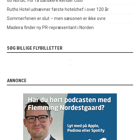
Go Nordic: For få danskere kender Oslo
Ruths Hotel udnævner første hotelchef i over 120 år
Sommerferien er slut – men sæsonen er ikke ovre
Madeira finder ny PR-repræsentant i Norden
SØG BILLIGE FLYBILLETTER
.
.
ANNONCE
.