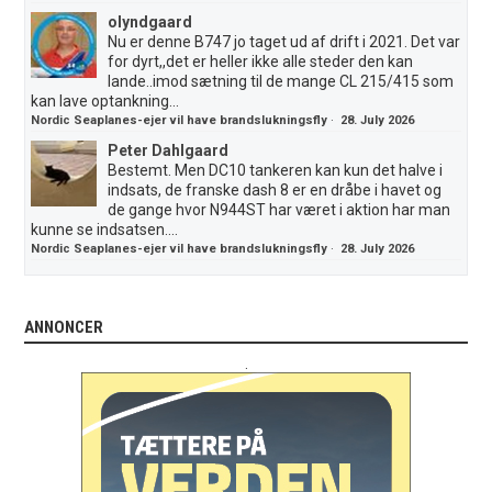
olyndgaard
Nu er denne B747 jo taget ud af drift i 2021. Det var
for dyrt,,det er heller ikke alle steder den kan
lande..imod sætning til de mange CL 215/415 som
kan lave optankning...
Nordic Seaplanes-ejer vil have brandslukningsfly
·
28. July 2026
Peter Dahlgaard
Bestemt. Men DC10 tankeren kan kun det halve i
indsats, de franske dash 8 er en dråbe i havet og
de gange hvor N944ST har været i aktion har man
kunne se indsatsen....
Nordic Seaplanes-ejer vil have brandslukningsfly
·
28. July 2026
ANNONCER
.