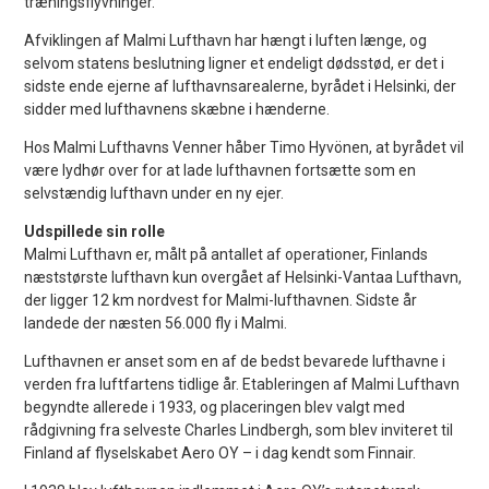
træningsflyvninger.
Afviklingen af Malmi Lufthavn har hængt i luften længe, og
selvom statens beslutning ligner et endeligt dødsstød, er det i
sidste ende ejerne af lufthavnsarealerne, byrådet i Helsinki, der
sidder med lufthavnens skæbne i hænderne.
Hos Malmi Lufthavns Venner håber Timo Hyvönen, at byrådet vil
være lydhør over for at lade lufthavnen fortsætte som en
selvstændig lufthavn under en ny ejer.
Udspillede sin rolle
Malmi Lufthavn er, målt på antallet af operationer, Finlands
næststørste lufthavn kun overgået af Helsinki-Vantaa Lufthavn,
der ligger 12 km nordvest for Malmi-lufthavnen. Sidste år
landede der næsten 56.000 fly i Malmi.
Lufthavnen er anset som en af de bedst bevarede lufthavne i
verden fra luftfartens tidlige år. Etableringen af Malmi Lufthavn
begyndte allerede i 1933, og placeringen blev valgt med
rådgivning fra selveste Charles Lindbergh, som blev inviteret til
Finland af flyselskabet Aero OY – i dag kendt som Finnair.