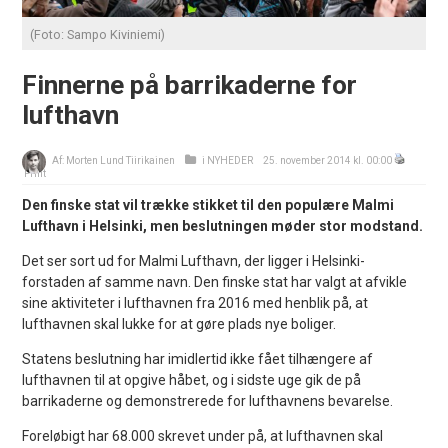
(Foto: Sampo Kiviniemi)
Finnerne på barrikaderne for
lufthavn
Af:
Morten Lund Tiirikainen
i
NYHEDER
25. november 2014 kl. 00:00
Print
Den finske stat vil trække stikket til den populære Malmi
Lufthavn i Helsinki, men beslutningen møder stor modstand.
Det ser sort ud for Malmi Lufthavn, der ligger i Helsinki-
forstaden af samme navn. Den finske stat har valgt at afvikle
sine aktiviteter i lufthavnen fra 2016 med henblik på, at
lufthavnen skal lukke for at gøre plads nye boliger.
Statens beslutning har imidlertid ikke fået tilhængere af
lufthavnen til at opgive håbet, og i sidste uge gik de på
barrikaderne og demonstrerede for lufthavnens bevarelse.
Foreløbigt har 68.000 skrevet under på, at lufthavnen skal