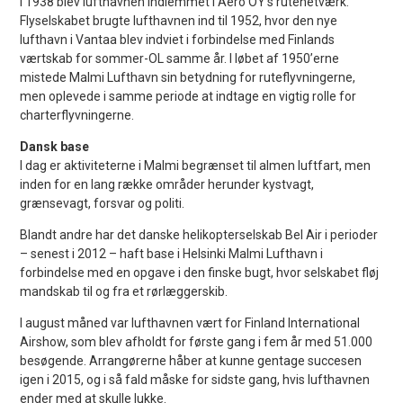
I 1938 blev lufthavnen indlemmet i Aero OY’s rutenetværk.
Flyselskabet brugte lufthavnen ind til 1952, hvor den nye
lufthavn i Vantaa blev indviet i forbindelse med Finlands
værtskab for sommer-OL samme år. I løbet af 1950’erne
mistede Malmi Lufthavn sin betydning for ruteflyvningerne,
men oplevede i samme periode at indtage en vigtig rolle for
charterflyvningerne.
Dansk base
I dag er aktiviteterne i Malmi begrænset til almen luftfart, men
inden for en lang række områder herunder kystvagt,
grænsevagt, forsvar og politi.
Blandt andre har det danske helikopterselskab Bel Air i perioder
– senest i 2012 – haft base i Helsinki Malmi Lufthavn i
forbindelse med en opgave i den finske bugt, hvor selskabet fløj
mandskab til og fra et rørlæggerskib.
I august måned var lufthavnen vært for Finland International
Airshow, som blev afholdt for første gang i fem år med 51.000
besøgende. Arrangørerne håber at kunne gentage succesen
igen i 2015, og i så fald måske for sidste gang, hvis lufthavnen
ender med at skulle lukke.