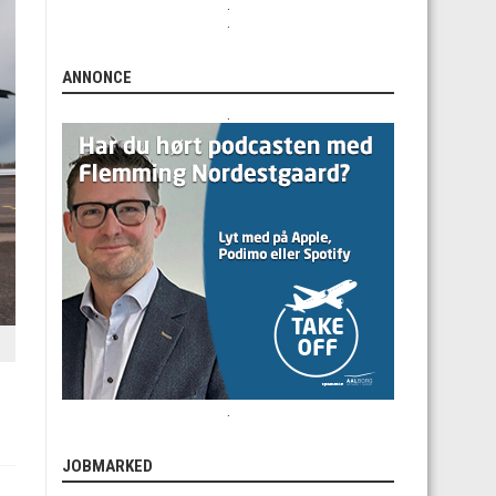
.
.
ANNONCE
.
.
JOBMARKED