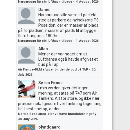
Narsarsuaq får sin lufthavn tilbage
·
4. August 2026
Daniel
Narsarsuaq ville være et perfekt
sted at parkere de nyindkøbte P8
Poseidon, der er masser af plads
på forpladsen, masser af plads til at bygge
flere hangarer, 1800m...
Narsarsuaq får sin lufthavn tilbage
·
1. August 2026
Allan
Mener der var noget om at
Lufthansa også havde afgivet et
bud på Tap
Air France-KLM afgiver bindende bud på TAP
·
30.
July 2026
Søren Fønss
I min verden giver det ingen
mening, at satse på 747 som Air
Tankers. Alt for store, og ikke nær
præcise nok, ligesom hver tankning tager lang
tid. Læste netop, at der...
Nordic Seaplanes-ejer vil have brandslukningsfly
·
30. July 2026
olyndgaard