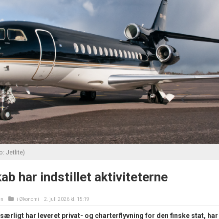
: Jetlite)
ab har indstillet aktiviteterne
en
i
Økonomi
2. juli 2026 kl. 15:19
særligt har leveret privat- og charterflyvning for den finske stat, har