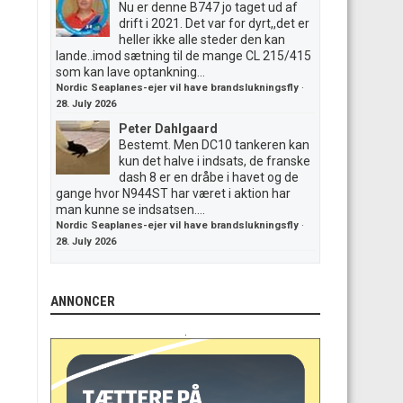
Nu er denne B747 jo taget ud af
drift i 2021. Det var for dyrt,,det er
heller ikke alle steder den kan
lande..imod sætning til de mange CL 215/415
som kan lave optankning...
Nordic Seaplanes-ejer vil have brandslukningsfly
·
28. July 2026
Peter Dahlgaard
Bestemt. Men DC10 tankeren kan
kun det halve i indsats, de franske
dash 8 er en dråbe i havet og de
gange hvor N944ST har været i aktion har
man kunne se indsatsen....
Nordic Seaplanes-ejer vil have brandslukningsfly
·
28. July 2026
ANNONCER
.