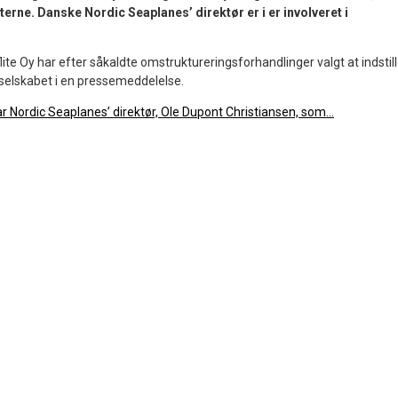
teterne. Danske Nordic Seaplanes’ direktør er i er involveret i
lite Oy har efter såkaldte omstruktureringsforhandlinger valgt at indstil
r selskabet i en pressemeddelelse.
ar Nordic Seaplanes’ direktør, Ole Dupont Christiansen, som...