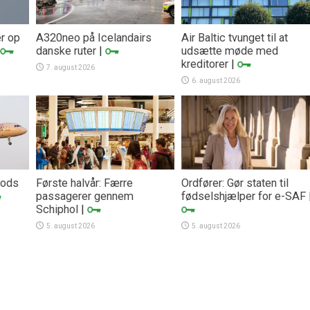
er op
A320neo på Icelandairs
Air Baltic tvunget til at
danske ruter
|
udsætte møde med
kreditorer
|
7. august 2026
6. august 2026
trods
Første halvår: Færre
Ordfører: Gør staten til
passagerer gennem
fødselshjælper for e-SAF
Schiphol
|
5. august 2026
5. august 2026