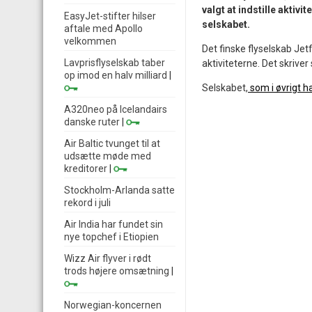
valgt at indstille aktivi
EasyJet-stifter hilser
selskabet.
aftale med Apollo
velkommen
Det finske flyselskab Jetf
Lavprisflyselskab taber
aktiviteterne. Det skrive
op imod en halv milliard
|
Selskabet,
som i øvrigt h
A320neo på Icelandairs
danske ruter
|
Air Baltic tvunget til at
udsætte møde med
kreditorer
|
Stockholm-Arlanda satte
rekord i juli
Air India har fundet sin
nye topchef i Etiopien
Wizz Air flyver i rødt
trods højere omsætning
|
Norwegian-koncernen