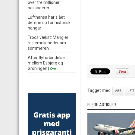
over tre millioner
passagerer
Lufthansa har slået
dørene op for historisk
hangar
Trods vækst: Mangler
rejsemuligheder om
sommeren
Atter flyforbindelse
mellem Esbjerg og
Groningen
|
Tagget med:
.
ABB
JETF
FLERE ARTIKLER: