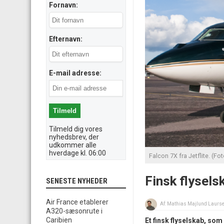
Fornavn:
Efternavn:
E-mail adresse:
Tilmeld dig vores
nyhedsbrev, der
udkommer alle
hverdage kl. 06:00
Falcon 7X fra Jetflite. (Foto
Finsk flyselsk
SENESTE NYHEDER
Air France etablerer
Af:
Mathias Majlund Laurs
A320-sæsonrute i
Caribien
Et finsk flyselskab, som 