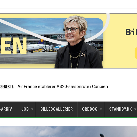
SENESTE:
EasyJet-stifter hilser aftale
SARKIV
JOB
BILLEDGALLERIER
ORDBOG
STANDBY.DK