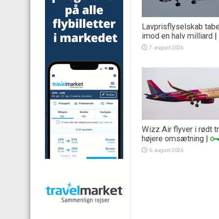
Lavprisflyselskab tab
imod en halv milliard
|
7. august 2026
Wizz Air flyver i rødt 
højere omsætning
|
6. august 2026