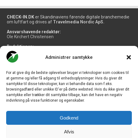
CHECK-IN.DK
er Skandinaviens førende digitale branchemedie
om luftfart og drives af
Travelmedia Nordic ApS.
Ansvarshavende redaktør:
Ole Kirchert Christensen
Redaktionen:
Christian Granhøj Skouboe
Henrik Baumgarten
Administrer samtykke
Danny Longhi Andreasen
Mathias Majlund Laursen
For at give dig de bedste oplevelser bruger vi teknologier som cookies til
Salg og jobannoncer:
at gemme og/eller få adgang til enhedsoplysninger. Hvis du giver dit
salg@travelmedianordic.com
samtykke til disse teknologier, kan vi behandle data som f.eks.
browsingadfærd eller unikke ID'er på dette websted. Hvis du ikke giver dit
samtykke eller trækker dit samtykke tilbage, kan det have en negativ
Vi tager ansvar for indholdet og er tilmeldt
indvirkning på visse funktioner og egenskaber.
Godkend
Siden er udviklet af
JHV Media Consult.
Afvis