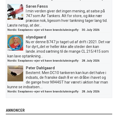
Søren Fønss
I min verden giver det ingen mening, at satse på
747 som Air Tankers. Alt for store, og ikke nær
præcise nok, ligesom hver tankning tager lang tid.
Læste netop, at der...
Nordic Seaplanes-ejer vil have brandslukningsfly
·
30. July 2026
olyndgaard
Nu er denne B747 jo taget ud af drift i 2021. Det var
for dyrt,,det er heller ikke alle steder den kan
lande..imod sætning til de mange CL 215/415 som
kan lave optankning...
Nordic Seaplanes-ejer vil have brandslukningsfly
·
28. July 2026
Peter Dahlgaard
Bestemt. Men DC10 tankeren kan kun det halve i
indsats, de franske dash 8 er en dråbe i havet og
de gange hvor N944ST har været i aktion har man
kunne se indsatsen....
Nordic Seaplanes-ejer vil have brandslukningsfly
·
28. July 2026
ANNONCER