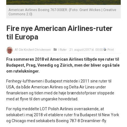
American Airlines Boeing 767-300ER. (Foto: Grant Wickes | Creative
Commons 2.0)
Fire nye American Airlines-ruter
til Europa
Af:
Ole Kirchert Christensen
i
Ruter
21. august 2017 kl. 00:00
Print
Fra sommeren 2018 vil American Airlines tilbyde nye ruter til
Budapest, Prag, Venedig og Zürich, men der bliver også tale
om rutelukninger.
Ferihegy-lufthavnen i Budapest mistede i 2011 sine ruter til
USA, da både American Airlines og Delta Air Lines under
finanskrisen og tiden med de høje brændstofpriser stoppede
med at flyve til den ungarske hovedstad.
For nylig meddelte LOT Polish Airlines overraskende, at
selskabet i maj 2018 vil etablere ruter fra Budapest til New York
og Chicago med selskabets Boeing 787-8 Dreamliner-fly.