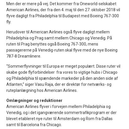
Men der er mere på vej. Det kommer fra Oneworld-selskabet
American Airlines, der fra den 4. maj til den 27. oktober 2018 vil
flyve dagligt fra Philadelphia til Budapest med Boeing 767-300
fly.
Herudover til American Airlines også flyve dagligt mellem
Philadelphia og Prag samt mellem Chicago og Venedig. På
ruten til Prag benyttes også Boeing 767-300, mens
passagererne på Venedig-ruten skal flyve med de nye Boeing
787-8 Dreamlinere.
“Sommerflyvninger til Europa er meget populært. Disse ruter vil
skabe gode flyforbindelser fra vores to vigtige hubs i Chicago
og Philadelphia til spændende markeder på den anden side af
Atlanten,” siger Vasu Raja, der er direktør for netværks- og
ruteplanlægning hos American Airlines.
Omlægninger og reduktioner
American Airlines flyver i forvejen mellem Philadelphia og
Venedig, og i det igangværende sommertrafikprogram er der
blevet etableret nye ruter til Amsterdam og Rom fra Dallas
samt til Barcelona fra Chicago.