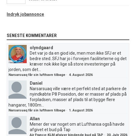
Indryk jobannonce
SENESTE KOMMENTARER
olyndgaard
Det var jo da en giod ide, men mon ikke SFJ er et
bedre sted..SFJ har jo i forvejen faciliteterne og det
kræver nok ikke lige så store investeringer på
jorden, som det...
Narsarsuaq får sin lufthavn tilbage
·
4. August 2026
Daniel
Narsarsuaq ville være et perfekt sted at parkere de
nyindkøbte P8 Poseidon, der er masser af plads på
forpladsen, masser af plads til at bygge flere
hangarer, 1800m...
Narsarsuaq får sin lufthavn tilbage
·
1. August 2026
Allan
Mener der var noget om at Lufthansa også havde
afgivet et bud på Tap
Air France-KLM afgiver bindende bud på TAP
·
30. July 2026