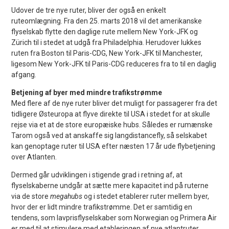
Udover de tre nye ruter, bliver der også en enkelt
ruteomlægning. Fra den 25. marts 2018 vil det amerikanske
flyselskab flytte den daglige rute mellem New York-JFK og
Zürich til i stedet at udgå fra Philadelphia. Herudover lukkes
ruten fra Boston til Paris-CDG, New York-JFK til Manchester,
ligesom New York-JFK til Paris-CDG reduceres fra to til en daglig
afgang.
Betjening af byer med mindre trafikstrømme
Med flere af de nye ruter bliver det muligt for passagerer fra det
tidligere Østeuropa at flyve direkte til USA i stedet for at skulle
rejse via et at de store europæiske hubs. Således er rumænske
Tarom også ved at anskaffe sig langdistancefly, så selskabet
kan genoptage ruter til USA efter næsten 17 år ude flybetjening
over Atlanten.
Dermed går udviklingen i stigende grad i retning af, at
flyselskaberne undgår at sætte mere kapacitet ind på ruterne
via de store
megahubs
og i stedet etablerer ruter mellem byer,
hvor der er lidt mindre trafikstrømme. Det er samtidig en
tendens, som lavprisflyselskaber som Norwegian og Primera Air
er med til at stimulere med etableringen af nye atlantruter