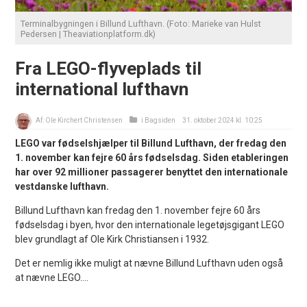
Terminalbygningen i Billund Lufthavn. (Foto: Marieke van Hulst
Pedersen | Theaviationplatform.dk)
Fra LEGO-flyveplads til
international lufthavn
Af:
Ole Kirchert Christensen
i
Bagsiden
31. oktober 2024 kl. 10:25
LEGO var fødselshjælper til Billund Lufthavn, der fredag den
1. november kan fejre 60 års fødselsdag. Siden etableringen
har over 92 millioner passagerer benyttet den internationale
vestdanske lufthavn.
Billund Lufthavn kan fredag den 1. november fejre 60 års
fødselsdag i byen, hvor den internationale legetøjsgigant LEGO
blev grundlagt af Ole Kirk Christiansen i 1932.
Det er nemlig ikke muligt at nævne Billund Lufthavn uden også
at nævne LEGO....