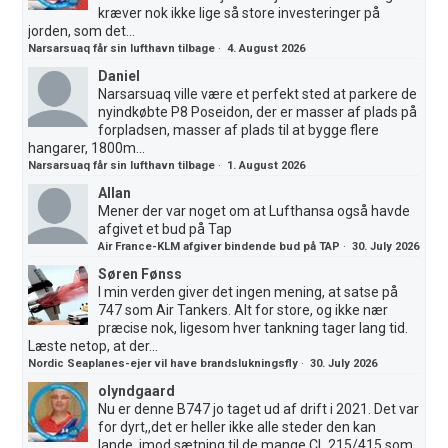
kræver nok ikke lige så store investeringer på
jorden, som det...
Narsarsuaq får sin lufthavn tilbage
·
4. August 2026
Daniel
Narsarsuaq ville være et perfekt sted at parkere de
nyindkøbte P8 Poseidon, der er masser af plads på
forpladsen, masser af plads til at bygge flere
hangarer, 1800m...
Narsarsuaq får sin lufthavn tilbage
·
1. August 2026
Allan
Mener der var noget om at Lufthansa også havde
afgivet et bud på Tap
Air France-KLM afgiver bindende bud på TAP
·
30. July 2026
Søren Fønss
I min verden giver det ingen mening, at satse på
747 som Air Tankers. Alt for store, og ikke nær
præcise nok, ligesom hver tankning tager lang tid.
Læste netop, at der...
Nordic Seaplanes-ejer vil have brandslukningsfly
·
30. July 2026
olyndgaard
Nu er denne B747 jo taget ud af drift i 2021. Det var
for dyrt,,det er heller ikke alle steder den kan
lande..imod sætning til de mange CL 215/415 som