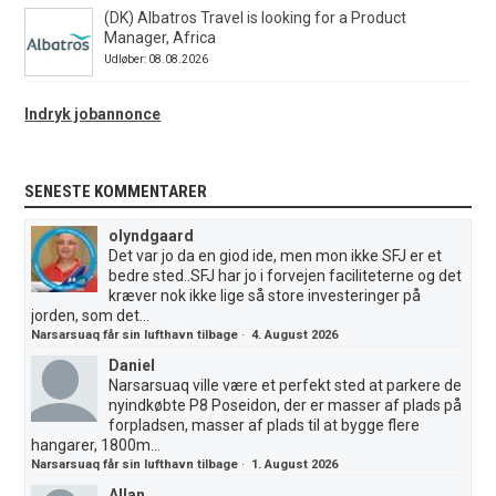
(DK) Albatros Travel is looking for a Product
Manager, Africa
Udløber: 08.08.2026
Indryk jobannonce
SENESTE KOMMENTARER
olyndgaard
Det var jo da en giod ide, men mon ikke SFJ er et
bedre sted..SFJ har jo i forvejen faciliteterne og det
kræver nok ikke lige så store investeringer på
jorden, som det...
Narsarsuaq får sin lufthavn tilbage
·
4. August 2026
Daniel
Narsarsuaq ville være et perfekt sted at parkere de
nyindkøbte P8 Poseidon, der er masser af plads på
forpladsen, masser af plads til at bygge flere
hangarer, 1800m...
Narsarsuaq får sin lufthavn tilbage
·
1. August 2026
Allan