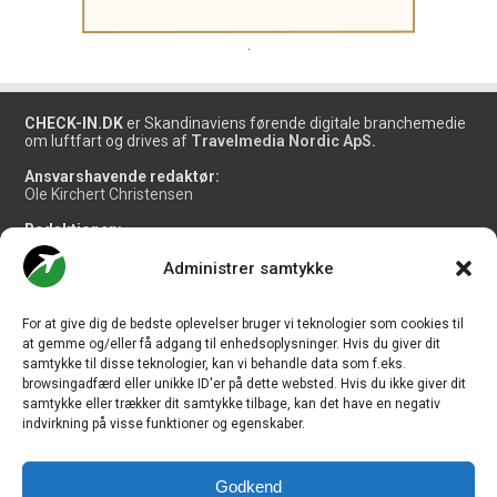
.
CHECK-IN.DK
er Skandinaviens førende digitale branchemedie
om luftfart og drives af
Travelmedia Nordic ApS.
Ansvarshavende redaktør:
Ole Kirchert Christensen
Redaktionen:
Christian Granhøj Skouboe
Henrik Baumgarten
Administrer samtykke
Danny Longhi Andreasen
Mathias Majlund Laursen
For at give dig de bedste oplevelser bruger vi teknologier som cookies til
Salg og jobannoncer:
at gemme og/eller få adgang til enhedsoplysninger. Hvis du giver dit
salg@travelmedianordic.com
samtykke til disse teknologier, kan vi behandle data som f.eks.
browsingadfærd eller unikke ID'er på dette websted. Hvis du ikke giver dit
samtykke eller trækker dit samtykke tilbage, kan det have en negativ
Vi tager ansvar for indholdet og er tilmeldt
indvirkning på visse funktioner og egenskaber.
Godkend