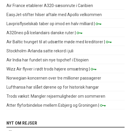
Air France etablerer A320-sæsonrute i Caribien
EasyJet-stifter hilser aftale med Apollo velkommen
Lavprisflyselskab taber op imod en halv milliard
|
A320neo på Icelandairs danske ruter
|
Air Baltic tvunget til at udsætte møde med kreditorer
|
Stockholm-Arlanda satte rekord i juli
Air India har fundet sin nye topchef i Etiopien
Wizz Air flyver i rødt trods højere omsætning
|
Norwegian-koncernen over tre millioner passagerer
Lufthansa har slået dørene op for historisk hangar
Trods vækst: Mangler rejsemuligheder om sommeren
Atter flyforbindelse mellem Esbjerg og Groningen
|
NYT OM REJSER