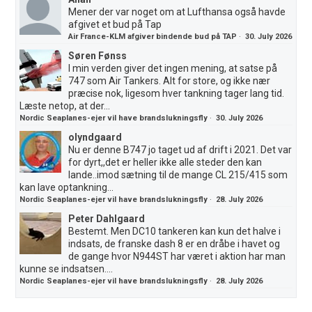
Mener der var noget om at Lufthansa også havde
afgivet et bud på Tap
Air France-KLM afgiver bindende bud på TAP
·
30. July 2026
Søren Fønss
I min verden giver det ingen mening, at satse på
747 som Air Tankers. Alt for store, og ikke nær
præcise nok, ligesom hver tankning tager lang tid.
Læste netop, at der...
Nordic Seaplanes-ejer vil have brandslukningsfly
·
30. July 2026
olyndgaard
Nu er denne B747 jo taget ud af drift i 2021. Det var
for dyrt,,det er heller ikke alle steder den kan
lande..imod sætning til de mange CL 215/415 som
kan lave optankning...
Nordic Seaplanes-ejer vil have brandslukningsfly
·
28. July 2026
Peter Dahlgaard
Bestemt. Men DC10 tankeren kan kun det halve i
indsats, de franske dash 8 er en dråbe i havet og
de gange hvor N944ST har været i aktion har man
kunne se indsatsen....
Nordic Seaplanes-ejer vil have brandslukningsfly
·
28. July 2026