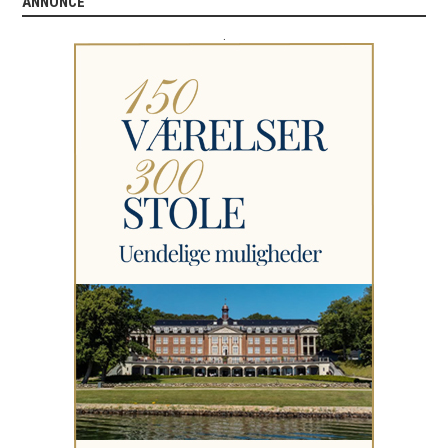
ANNONCE
.