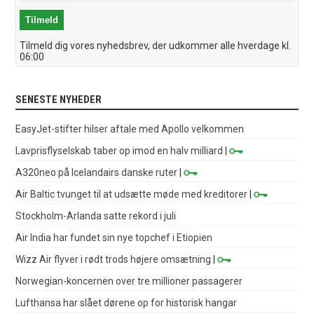
Tilmeld dig vores nyhedsbrev, der udkommer alle hverdage kl.
06:00
SENESTE NYHEDER
EasyJet-stifter hilser aftale med Apollo velkommen
Lavprisflyselskab taber op imod en halv milliard
|
A320neo på Icelandairs danske ruter
|
Air Baltic tvunget til at udsætte møde med kreditorer
|
Stockholm-Arlanda satte rekord i juli
Air India har fundet sin nye topchef i Etiopien
Wizz Air flyver i rødt trods højere omsætning
|
Norwegian-koncernen over tre millioner passagerer
Lufthansa har slået dørene op for historisk hangar