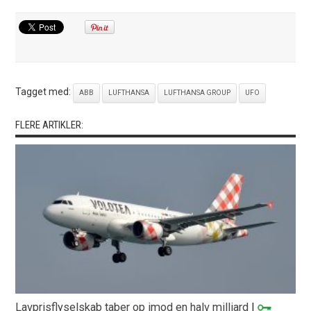
Tagget med:
ABB
LUFTHANSA
LUFTHANSA GROUP
UFO
FLERE ARTIKLER:
Lavprisflyselskab taber op imod en halv milliard
|