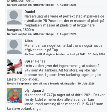
jorden, som det...
Narsarsuaq får sin lufthavn tilbage
·
4. August 2026
Daniel
Narsarsuaq ville være et perfekt sted at parkere de
nyindkøbte P8 Poseidon, der er masser af plads på
forpladsen, masser af plads til at bygge flere
hangarer, 1800m...
Narsarsuaq får sin lufthavn tilbage
·
1. August 2026
Allan
Mener der var noget om at Lufthansa også havde
afgivet et bud på Tap
Air France-KLM afgiver bindende bud på TAP
·
30. July 2026
Søren Fønss
I min verden giver det ingen mening, at satse på
747 som Air Tankers. Alt for store, og ikke nær
præcise nok, ligesom hver tankning tager lang tid.
Læste netop, at der...
Nordic Seaplanes-ejer vil have brandslukningsfly
·
30. July 2026
olyndgaard
Nu er denne B747 jo taget ud af drift i 2021. Det var
for dyrt,,det er heller ikke alle steder den kan
lande..imod sætning til de mange CL 215/415 som
kan lave optankning...