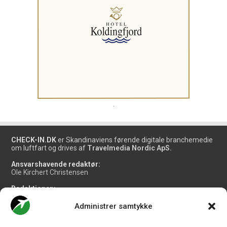
.
CHECK-IN.DK
er Skandinaviens førende digitale branchemedie
om luftfart og drives af
Travelmedia Nordic ApS.
Ansvarshavende redaktør:
Ole Kirchert Christensen
Redaktionen:
Christian Granhøj Skouboe
Henrik Baumgarten
Administrer samtykke
Danny Longhi Andreasen
Mathias Majlund Laursen