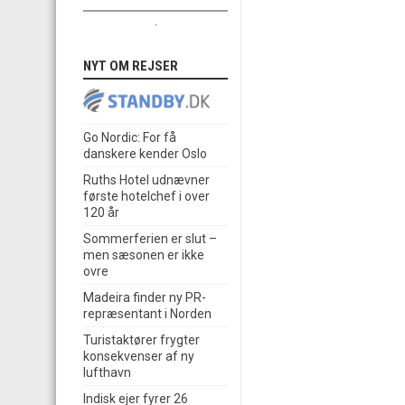
.
NYT OM REJSER
Go Nordic: For få
danskere kender Oslo
Ruths Hotel udnævner
første hotelchef i over
120 år
Sommerferien er slut –
men sæsonen er ikke
ovre
Madeira finder ny PR-
repræsentant i Norden
Turistaktører frygter
konsekvenser af ny
lufthavn
Indisk ejer fyrer 26