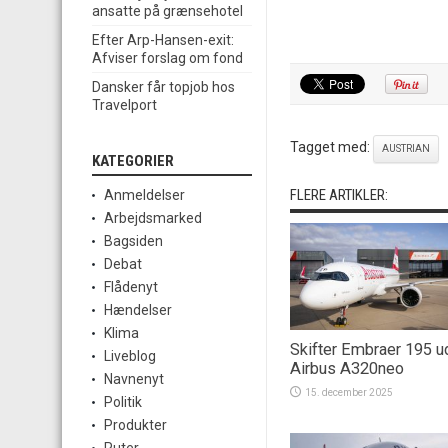
ansatte på grænsehotel
Efter Arp-Hansen-exit:
Afviser forslag om fond
Dansker får topjob hos
Travelport
Tagget med:
AUSTRIAN
KATEGORIER
FLERE ARTIKLER:
Anmeldelser
Arbejdsmarked
Bagsiden
Debat
Flådenyt
Hændelser
Klima
Skifter Embraer 195 
Liveblog
Airbus A320neo
Navnenyt
15. december 2025
Politik
Produkter