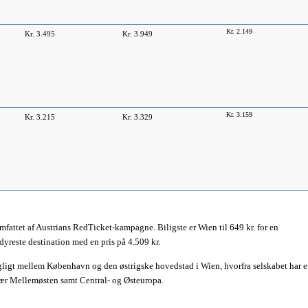
Kr. 2.149
Kr. 3.495
Kr. 3.949
Kr. 3.159
Kr. 3.215
Kr. 3.329
omfattet af Austrians RedTicket-kampagne. Biligste er Wien til 649 kr. for en
dyreste destination med en pris på 4.509 kr.
agligt mellem København og den østrigske hovedstad i Wien, hvorfra selskabet har e
sær Mellemøsten samt Central- og Østeuropa.