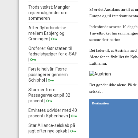
Trods vækst: Mangler
Så er det Austrians tur til at
rejsemuligheder om
Europa og til interkontinenta
sommeren
Indenfor de seneste 10 dageh
Atter flyforbindelse
mellem Esbjerg og
Travelbroker har sammelignet d
Groningen
|
samme destination.
Ordfører: Gør staten til
Det lader til, at Austrian me
fødselshjælper for e-SAF
Alene for en flybillet fra Kø
|
Lufthansa.
Første halvår: Færre
passagerer gennem
Schiphol
|
Det gør det ikke alene. På de 
Stormer frem:
selskab.
Passagervækst på 32
procent
|
Destination
Emirates udvider med 40
procent i København
|
Star Alliance-selskab på
jagt efter nye opkøb
|