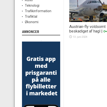
Ruter
Teknologi
Trafikinformation
Trafiktal
Økonomi
Austrian-fly voldsomt
beskadiget af hagl
|
ANNONCER
13. juni 2024
.