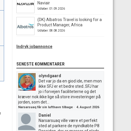
Naviair
Udløber: 01.09.2026
(DK) Albatros Travel is looking for a
Product Manager, Africa
Udløber: 08.08.2026
Indryk jobannonce
SENESTE KOMMENTARER
olyndgaard
Det var jo da en giod ide, men mon
ikke SFJ er et bedre sted..SFJ har
jo i forvejen faciliteterne og det
kræver nok ikke lige så store investeringer på
jorden, som det...
Narsarsuaq får sin lufthavn tilbage
·
4. August 2026
t
Daniel
Narsarsuaq ville være et perfekt
sted at parkere de nyindkøbte P8