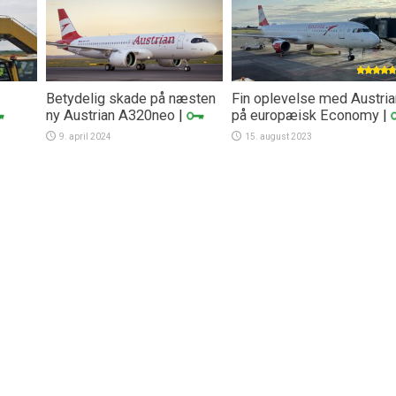
Betydelig skade på næsten
Fin oplevelse med Austria
ny Austrian A320neo
|
på europæisk Economy
|
9. april 2024
15. august 2023