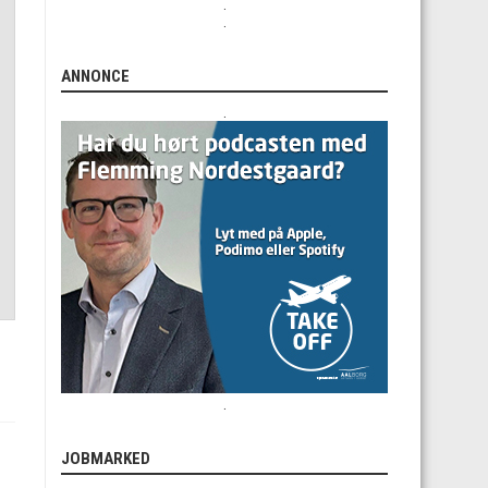
.
.
ANNONCE
.
.
JOBMARKED