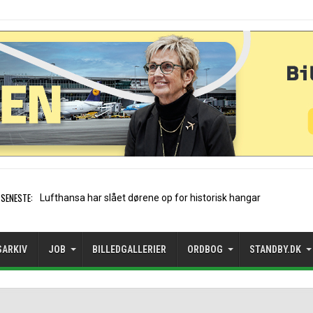
SENESTE:
Trods vækst: Mangler rejs
SARKIV
JOB
BILLEDGALLERIER
ORDBOG
STANDBY.DK