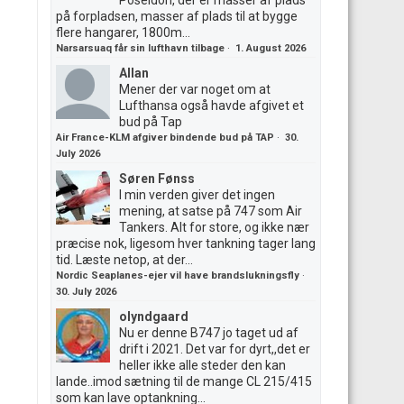
Poseidon, der er masser af plads
på forpladsen, masser af plads til at bygge
flere hangarer, 1800m...
Narsarsuaq får sin lufthavn tilbage
·
1. August 2026
Allan
Mener der var noget om at
Lufthansa også havde afgivet et
bud på Tap
Air France-KLM afgiver bindende bud på TAP
·
30.
July 2026
Søren Fønss
I min verden giver det ingen
mening, at satse på 747 som Air
Tankers. Alt for store, og ikke nær
præcise nok, ligesom hver tankning tager lang
tid. Læste netop, at der...
Nordic Seaplanes-ejer vil have brandslukningsfly
·
30. July 2026
olyndgaard
Nu er denne B747 jo taget ud af
drift i 2021. Det var for dyrt,,det er
heller ikke alle steder den kan
lande..imod sætning til de mange CL 215/415
som kan lave optankning...