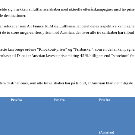
 melde sig i rækken af luftfartsselskaber med aktuelle efterårskampagner med lavpriser
le destinationer.
ar selskaber som Air France KLM og Lufthansa lanceret deres respektive kampagner
e to store mega-carriers priser med Austrian, der hvor alle tre selskaber har tilbud 
d rette kan bruge ordene “Knockout-priser“ og “Prisbasker“, som en del af kampagne
benhavn til Dubai er Austrian laveste pris omkring 45 % billigere end “storebror“ fra
fem destinationer, som alle tre selskaber har på tilbud, er Austrian klart det biligste
Pris fra
Pris fra
Pris fra
(Austrian)