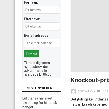
Fornavn:
Efternavn:
E-mail adresse:
Tilmeld dig vores
nyhedsbrev, der
udkommer alle
hverdage kl. 06:00
Knockout-pris
SENESTE NYHEDER
Af:
Redaktionen
i
NYH
Lufthansa har slået
Det østrigske luftfartss
dørene op for historisk
netværksselskaberne.
hangar