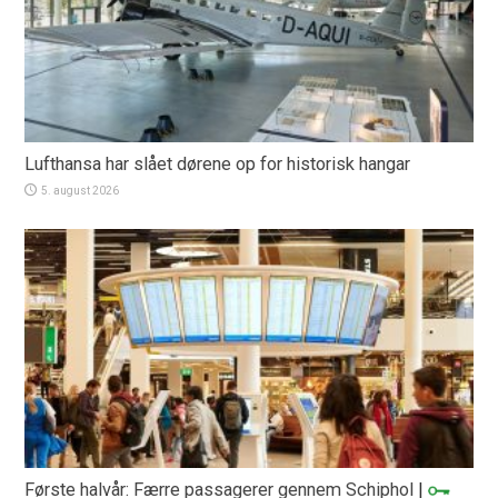
Lufthansa har slået dørene op for historisk hangar
5. august 2026
Første halvår: Færre passagerer gennem Schiphol
|