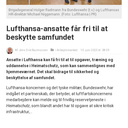
Brigadegeneral Holger Radmann fra Bundeswehr (t.v.) og Lufthansas
HR-direktør Michael Niggemann. (Foto: Lufthansa | PR)
Lufthansa-ansatte får fri til at
beskytte samfundet
Af:
Jens Erik Rasmussen
i
Arbejdsmarked
10. juni 2025 kl. 08:59
Ansatte i Lufthansa kan få fri til at til opgaver, træning og
uddannelse i Heimatschutz, som kan sammenlignes med
hjemmeværnet. Det skal bidrage til sikkerhed og
beskyttelse af samfundet.
Lufthansa-koncernen og det tyske militær, Bundeswehr, har
indgået et partnerskab, der betyder, at luftfartskoncernens
medarbejdere kan melde sig til frivillig reservetjeneste i
Heimatschutz
, som blandt andet har til opgave at sikre kritisk
infrastruktur,...