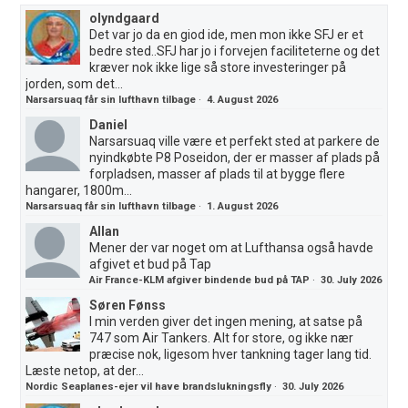
olyndgaard
Det var jo da en giod ide, men mon ikke SFJ er et
bedre sted..SFJ har jo i forvejen faciliteterne og det
kræver nok ikke lige så store investeringer på
jorden, som det...
Narsarsuaq får sin lufthavn tilbage
·
4. August 2026
Daniel
Narsarsuaq ville være et perfekt sted at parkere de
nyindkøbte P8 Poseidon, der er masser af plads på
forpladsen, masser af plads til at bygge flere
hangarer, 1800m...
Narsarsuaq får sin lufthavn tilbage
·
1. August 2026
Allan
Mener der var noget om at Lufthansa også havde
afgivet et bud på Tap
Air France-KLM afgiver bindende bud på TAP
·
30. July 2026
Søren Fønss
I min verden giver det ingen mening, at satse på
747 som Air Tankers. Alt for store, og ikke nær
præcise nok, ligesom hver tankning tager lang tid.
Læste netop, at der...
Nordic Seaplanes-ejer vil have brandslukningsfly
·
30. July 2026