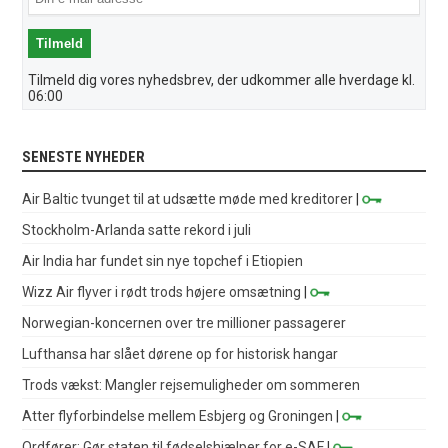
Tilmeld dig vores nyhedsbrev, der udkommer alle hverdage kl.
06:00
SENESTE NYHEDER
Air Baltic tvunget til at udsætte møde med kreditorer
|
Stockholm-Arlanda satte rekord i juli
Air India har fundet sin nye topchef i Etiopien
Wizz Air flyver i rødt trods højere omsætning
|
Norwegian-koncernen over tre millioner passagerer
Lufthansa har slået dørene op for historisk hangar
Trods vækst: Mangler rejsemuligheder om sommeren
Atter flyforbindelse mellem Esbjerg og Groningen
|
Ordfører: Gør staten til fødselshjælper for e-SAF
|