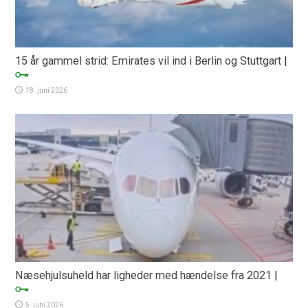
15 år gammel strid: Emirates vil ind i Berlin og Stuttgart
|
18. juni 2026
Næsehjulsuheld har ligheder med hændelse fra 2021
|
5. juni 2026