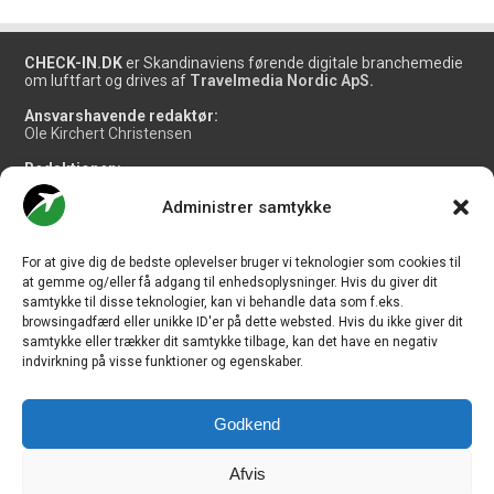
CHECK-IN.DK
er Skandinaviens førende digitale branchemedie
om luftfart og drives af
Travelmedia Nordic ApS.
Ansvarshavende redaktør:
Ole Kirchert Christensen
Redaktionen:
Christian Granhøj Skouboe
Henrik Baumgarten
Administrer samtykke
Danny Longhi Andreasen
Mathias Majlund Laursen
For at give dig de bedste oplevelser bruger vi teknologier som cookies til
Salg og jobannoncer:
at gemme og/eller få adgang til enhedsoplysninger. Hvis du giver dit
salg@travelmedianordic.com
samtykke til disse teknologier, kan vi behandle data som f.eks.
browsingadfærd eller unikke ID'er på dette websted. Hvis du ikke giver dit
samtykke eller trækker dit samtykke tilbage, kan det have en negativ
Vi tager ansvar for indholdet og er tilmeldt
indvirkning på visse funktioner og egenskaber.
Godkend
Siden er udviklet af
JHV Media Consult.
Afvis