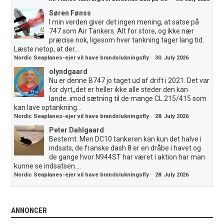
Søren Fønss
I min verden giver det ingen mening, at satse på
747 som Air Tankers. Alt for store, og ikke nær
præcise nok, ligesom hver tankning tager lang tid.
Læste netop, at der...
Nordic Seaplanes-ejer vil have brandslukningsfly
·
30. July 2026
olyndgaard
Nu er denne B747 jo taget ud af drift i 2021. Det var
for dyrt,,det er heller ikke alle steder den kan
lande..imod sætning til de mange CL 215/415 som
kan lave optankning...
Nordic Seaplanes-ejer vil have brandslukningsfly
·
28. July 2026
Peter Dahlgaard
Bestemt. Men DC10 tankeren kan kun det halve i
indsats, de franske dash 8 er en dråbe i havet og
de gange hvor N944ST har været i aktion har man
kunne se indsatsen....
Nordic Seaplanes-ejer vil have brandslukningsfly
·
28. July 2026
ANNONCER