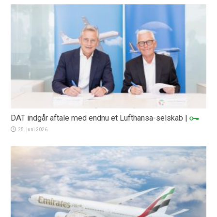
DAT indgår aftale med endnu et Lufthansa-selskab
|
25. juni 2026