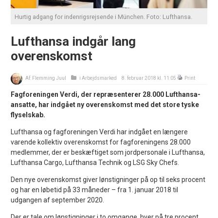
Hurtig adgang for indenrigsrejsende i München. Foto: Lufthansa.
Lufthansa indgår lang
overenskomst
Af:
Flemming Juul
i
Arbejdsmarked
8. februar 2018 kl. 11:05
Print
Fagforeningen Verdi, der repræsenterer 28.000 Lufthansa-
ansatte, har indgået ny overenskomst med det store tyske
flyselskab.
Lufthansa og fagforeningen Verdi har indgået en længere
varende kollektiv overenskomst for fagforeningens 28.000
medlemmer, der er beskæftiget som jordpersonale i Lufthansa,
Lufthansa Cargo, Lufthansa Technik og LSG Sky Chefs.
Den nye overenskomst giver lønstigninger på op til seks procent
og har en løbetid på 33 måneder – fra 1. januar 2018 til
udgangen af september 2020.
Der er tale om lønstigninger i to omgange, hver på tre procent.