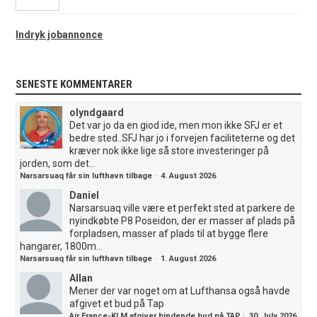
Indryk jobannonce
SENESTE KOMMENTARER
olyndgaard
Det var jo da en giod ide, men mon ikke SFJ er et
bedre sted..SFJ har jo i forvejen faciliteterne og det
kræver nok ikke lige så store investeringer på
jorden, som det...
Narsarsuaq får sin lufthavn tilbage
·
4. August 2026
Daniel
Narsarsuaq ville være et perfekt sted at parkere de
nyindkøbte P8 Poseidon, der er masser af plads på
forpladsen, masser af plads til at bygge flere
hangarer, 1800m...
Narsarsuaq får sin lufthavn tilbage
·
1. August 2026
Allan
Mener der var noget om at Lufthansa også havde
afgivet et bud på Tap
Air France-KLM afgiver bindende bud på TAP
·
30. July 2026