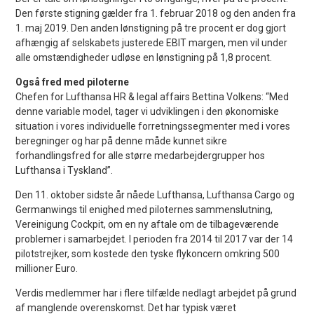
Den første stigning gælder fra 1. februar 2018 og den anden fra
1. maj 2019. Den anden lønstigning på tre procent er dog gjort
afhængig af selskabets justerede EBIT margen, men vil under
alle omstændigheder udløse en lønstigning på 1,8 procent.
Også fred med piloterne
Chefen for Lufthansa HR & legal affairs Bettina Volkens: “Med
denne variable model, tager vi udviklingen i den økonomiske
situation i vores individuelle forretningssegmenter med i vores
beregninger og har på denne måde kunnet sikre
forhandlingsfred for alle større medarbejdergrupper hos
Lufthansa i Tyskland”.
Den 11. oktober sidste år nåede Lufthansa, Lufthansa Cargo og
Germanwings til enighed med piloternes sammenslutning,
Vereinigung Cockpit, om en ny aftale om de tilbageværende
problemer i samarbejdet. I perioden fra 2014 til 2017 var der 14
pilotstrejker, som kostede den tyske flykoncern omkring 500
millioner Euro.
Verdis medlemmer har i flere tilfælde nedlagt arbejdet på grund
af manglende overenskomst. Det har typisk været