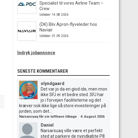
Specialist til vores Airline Team –
Crew
Udløber: 14.08.2026
(DK) Bliv Apron-flyveleder hos
Naviair
Udløber: 01.09.2026
Indryk jobannonce
SENESTE KOMMENTARER
olyndgaard
Det var jo da en giod ide, men mon
ikke SFJ er et bedre sted..SFJ har
jo i forvejen faciliteterne og det
kræver nok ikke lige så store investeringer på
jorden, som det...
Narsarsuaq får sin lufthavn tilbage
·
4. August 2026
Daniel
Narsarsuaq ville være et perfekt
sted at parkere de nyindkøbte P8