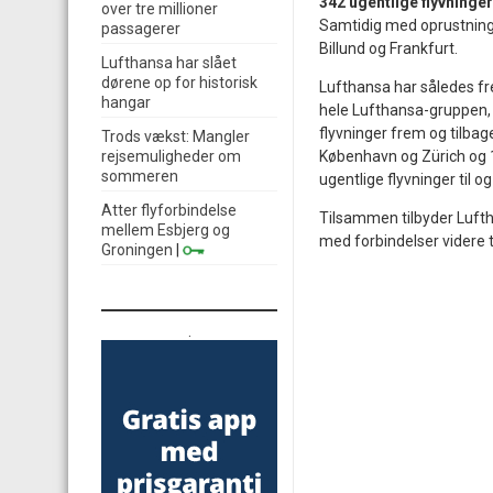
342 ugentlige flyvninger
over tre millioner
Samtidig med oprustnin
passagerer
Billund og Frankfurt.
Lufthansa har slået
dørene op for historisk
Lufthansa har således fre
hangar
hele Lufthansa-gruppen, s
flyvninger frem og tilba
Trods vækst: Mangler
rejsemuligheder om
København og Zürich og 12
sommeren
ugentlige flyvninger til og
Atter flyforbindelse
Tilsammen tilbyder Lufth
mellem Esbjerg og
med forbindelser videre t
Groningen
|
.