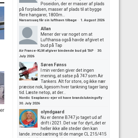
Poseidon, der er masser af plads
på forpladsen, masser af plads til at bygge
flere hangarer, 1800m...
Narsarsuaq får sin lufthavn tilbage
·
1. August 2026
Allan
Mener der var noget om at
Lufthansa også havde afgivet et
bud på Tap
Air France-KLM afgiver bindende bud på TAP
·
30.
July 2026
Søren Fønss
I min verden giver det ingen
mening, at satse på 747 som Air
Tankers. Alt for store, og ikke nær
præcise nok, ligesom hver tankning tager lang
tid. Læste netop, at der...
Nordic Seaplanes-ejer vil have brandslukningsfly
·
30. July 2026
er
olyndgaard
Nu er denne B747 jo taget ud af
drift i 2021. Det var for dyrt,,det er
heller ikke alle steder den kan
lande..imod sætning til de mange CL 215/415