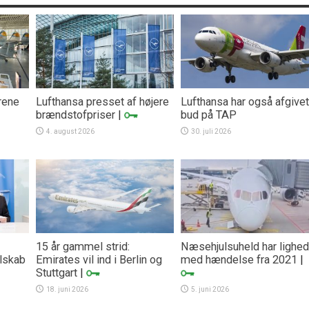
rene
Lufthansa presset af højere
Lufthansa har også afgivet
brændstofpriser
|
bud på TAP
4. august 2026
30. juli 2026
15 år gammel strid:
Næsehjulsuheld har lighed
lskab
Emirates vil ind i Berlin og
med hændelse fra 2021
|
Stuttgart
|
18. juni 2026
5. juni 2026