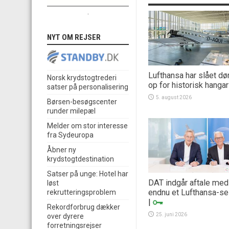
.
NYT OM REJSER
Lufthansa har slået dø
Norsk krydstogtrederi
op for historisk hangar
satser på personalisering
5. august 2026
Børsen-besøgscenter
runder milepæl
Melder om stor interesse
fra Sydeuropa
Åbner ny
krydstogtdestination
Satser på unge: Hotel har
DAT indgår aftale med
løst
endnu et Lufthansa-se
rekrutteringsproblem
|
Rekordforbrug dækker
25. juni 2026
over dyrere
forretningsrejser