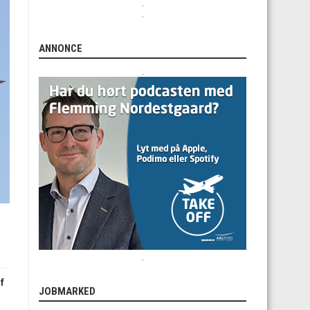
.
.
ANNONCE
.
.
f
JOBMARKED