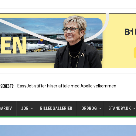
SENESTE:
Air France etable
SARKIV
JOB
BILLEDGALLERIER
ORDBOG
STANDBY.DK