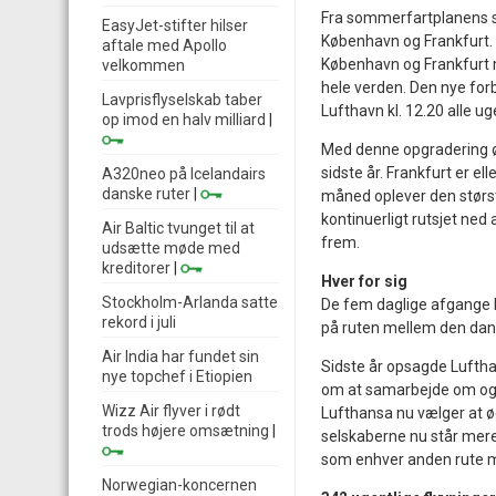
Fra sommerfartplanens s
EasyJet-stifter hilser
København og Frankfurt. 
aftale med Apollo
København og Frankfurt m
velkommen
hele verden. Den nye forb
Lavprisflyselskab taber
Lufthavn kl. 12.20 alle u
op imod en halv milliard
|
Med denne opgradering ø
sidste år. Frankfurt er e
A320neo på Icelandairs
danske ruter
|
måned oplever den størst
kontinuerligt rutsjet ned 
Air Baltic tvunget til at
frem.
udsætte møde med
kreditorer
|
Hver for sig
Stockholm-Arlanda satte
De fem daglige afgange b
rekord i juli
på ruten mellem den dan
Air India har fundet sin
Sidste år opsagde Lufth
nye topchef i Etiopien
om at samarbejde om og 
Wizz Air flyver i rødt
Lufthansa nu vælger at ø
trods højere omsætning
|
selskaberne nu står mere 
som enhver anden rute m
Norwegian-koncernen