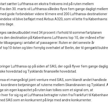
tart sætter Lufthansa en ekstra frekvens ind på ruten mellem
Fra den 30. marts vil Lufthansa således flyve fem gange dagligt melle
ed gode forbindelser videre til mere end 200 Lufthansa-destinationer 
indelse vil blive befløjet med Airbus A320, som vil lette fra Københavns
gens dage.
ges sædeudbuddet med 34 procent i forhold til sommerfartplanen
llers den destination på Københavns Lufthavns top 10, der måned efter
e tilbagegang i antallet af passagerer. Ruten er det seneste år
af top10-listen og blev fornylig overhalet af Berlin, der til gengæld buldre
ringer Lufthansa op på siden af SAS, der også flyver fem gange daglig
ske hovedstad og Tysklands finansielle hovedstad.
ansa et mangeårigt joint-venture med SAS, som blandt andet handlede
koordinere betjeningen af ruterne mellem Skandinavien og Tyskland. 
ge sin egen kapacitet på ruten kan tolkes som et signal om, at
hver for sig og at Lufthansa betragter ruten fra Frankfurt til Københav
ed SAS som en konkurrent på linje med andre konkurrenter.