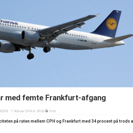
ar med femte Frankfurt-afgang
HEDER
7. februar 2014 kl. 00:00
Print
citeten på ruten mellem CPH og Frankfurt med 34 procent på trods a