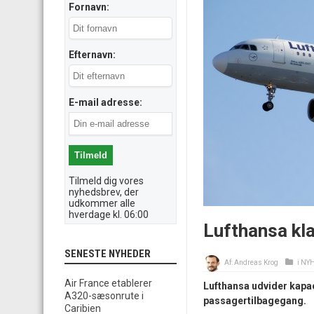
Fornavn:
Efternavn:
E-mail adresse:
Tilmeld dig vores
nyhedsbrev, der
udkommer alle
hverdage kl. 06:00
Lufthansa kl
SENESTE NYHEDER
Af:
Andreas Krog
i
NY
Air France etablerer
Lufthansa udvider kapa
A320-sæsonrute i
passagertilbagegang.
Caribien