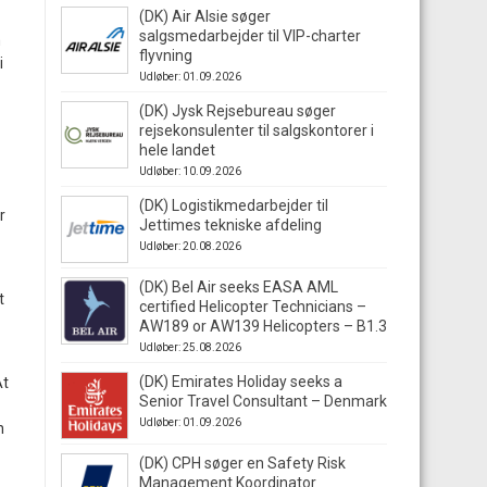
(DK) Air Alsie søger
salgsmedarbejder til VIP-charter
m
flyvning
i
Udløber: 01.09.2026
(DK) Jysk Rejsebureau søger
rejsekonsulenter til salgskontorer i
hele landet
Udløber: 10.09.2026
(DK) Logistikmedarbejder til
r
Jettimes tekniske afdeling
Udløber: 20.08.2026
(DK) Bel Air seeks EASA AML
t
certified Helicopter Technicians –
AW189 or AW139 Helicopters – B1.3
Udløber: 25.08.2026
(DK) Emirates Holiday seeks a
At
Senior Travel Consultant – Denmark
Udløber: 01.09.2026
n
(DK) CPH søger en Safety Risk
Management Koordinator