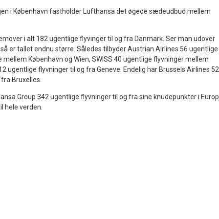
gen i København fastholder Lufthansa det øgede sædeudbud mellem
mover i alt 182 ugentlige flyvinger til og fra Danmark. Ser man udover
å er tallet endnu større. Således tilbyder Austrian Airlines 56 ugentlige
ge mellem København og Wien, SWISS 40 ugentlige flyvninger mellem
 ugentlige flyvninger til og fra Geneve. Endelig har Brussels Airlines 52
 fra Bruxelles.
ansa Group 342 ugentlige flyvninger til og fra sine knudepunkter i Euro
il hele verden.