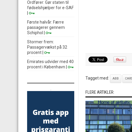
Ordfører: Gør staten til
fødselshjælper for e-SAF
|
Første halvår: Færre
passagerer gennem
Schiphol
|
Stormer frem:
Passagervækst på 32
procent
|
Emirates udvider med 40
procent i København
|
Tagget med:
ABB
CAR
.
FLERE ARTIKLER: