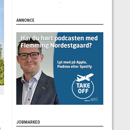
.
.
ANNONCE
.
.
JOBMARKED
m