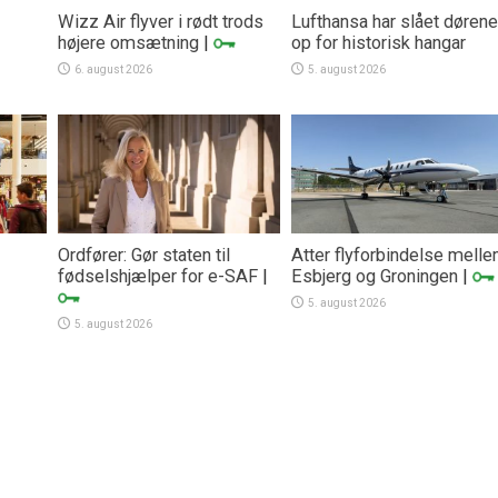
Wizz Air flyver i rødt trods
Lufthansa har slået dørene
højere omsætning
|
op for historisk hangar
6. august 2026
5. august 2026
Ordfører: Gør staten til
Atter flyforbindelse mell
fødselshjælper for e-SAF
|
Esbjerg og Groningen
|
5. august 2026
5. august 2026