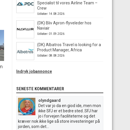
Specialist til vores Airline Team –
Crew
Udløber: 14.08.2026
(DK) Bliv Apron-flyveleder hos
Naviair
Udløber: 01.09.2026
(DK) Albatros Travel is looking for a
Product Manager, Africa
Udløber: 08.08.2026
em
Indryk jobannonce
SENESTE KOMMENTARER
olyndgaard
Det var jo da en giod ide, men mon
ikke SFJ er et bedre sted..SFJ har
jo i forvejen faciliteterne og det
kræver nok ikke lige så store investeringer på
jorden, som det...