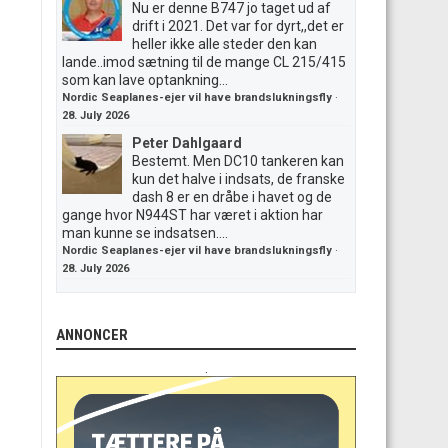
Nu er denne B747 jo taget ud af
drift i 2021. Det var for dyrt,,det er
heller ikke alle steder den kan
lande..imod sætning til de mange CL 215/415
som kan lave optankning...
Nordic Seaplanes-ejer vil have brandslukningsfly
·
28. July 2026
Peter Dahlgaard
Bestemt. Men DC10 tankeren kan
kun det halve i indsats, de franske
dash 8 er en dråbe i havet og de
gange hvor N944ST har været i aktion har
man kunne se indsatsen....
Nordic Seaplanes-ejer vil have brandslukningsfly
·
28. July 2026
ANNONCER
.