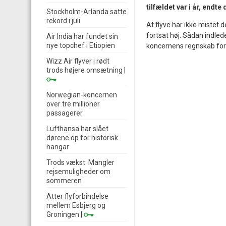
tilfældet var i år, endt
Stockholm-Arlanda satte
rekord i juli
At flyve har ikke mistet 
fortsat høj. Sådan indle
Air India har fundet sin
nye topchef i Etiopien
koncernens regnskab for a
Wizz Air flyver i rødt
trods højere omsætning
|
Norwegian-koncernen
over tre millioner
passagerer
Lufthansa har slået
dørene op for historisk
hangar
Trods vækst: Mangler
rejsemuligheder om
sommeren
Atter flyforbindelse
mellem Esbjerg og
Groningen
|