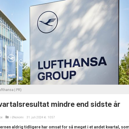
fthansa | PR)
artalsresultat mindre end sidste år
oe
i
Økonomi
31. juli 2024 kl. 10:57
nen aldrig tidligere har omsat for så meget i et andet kvartal, so