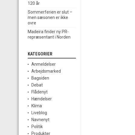
120 år
Sommerferien er slut –
men sæsonen er ikke
ovre
Madeira finder ny PR-
repræsentant i Norden
KATEGORIER
Anmeldelser
Arbejdsmarked
Bagsiden
Debat
Flådenyt
Hændelser
Klima
Liveblog
Navnenyt
Politik
Produkter