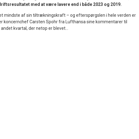
e driftsresultatet med at være lavere end i både 2023 og 2019.
det mindste af sin tiltrækningskraft – og efterspørgslen i hele verden er
der koncernchef Carsten Spohr fra Lufthansa sine kommentarer til
ndet kvartal, der netop er blevet...