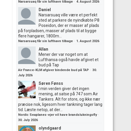
Narsarsuaq får sin lufthavn tilbage
·
4. August 2026
Daniel
Narsarsuaq ville være et perfekt
sted at parkere de nyindkøbte P8
Poseidon, der er masser af plads
på forpladsen, masser af plads til at bygge
flere hangarer, 1800m...
Narsarsuaq får sin lufthavn tilbage
·
1. August 2026
Allan
Mener der var noget om at
Lufthansa også havde afgivet et
bud på Tap
Air France-KLM afgiver bindende bud på TAP
·
30.
July 2026
Søren Fønss
I min verden giver det ingen
mening, at satse på 747 som Air
Tankers. Alt for store, og ikke nær
præcise nok, ligesom hver tankning tager lang
tid. Læste netop, at der...
Nordic Seaplanes-ejer vil have brandslukningsfly
·
30. July 2026
olyndgaard