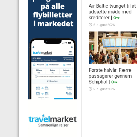
Air Baltic tvunget til at
udsætte møde med
kreditorer
|
6. august 2026
Første halvår: Færre
passagerer gennem
Schiphol
|
5. august 2026