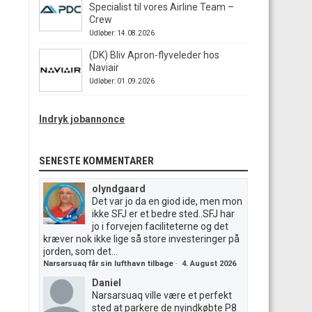
Specialist til vores Airline Team –
Crew
Udløber: 14.08.2026
(DK) Bliv Apron-flyveleder hos
Naviair
Udløber: 01.09.2026
Indryk jobannonce
SENESTE KOMMENTARER
olyndgaard
Det var jo da en giod ide, men mon
ikke SFJ er et bedre sted..SFJ har
jo i forvejen faciliteterne og det
kræver nok ikke lige så store investeringer på
jorden, som det...
Narsarsuaq får sin lufthavn tilbage
·
4. August 2026
Daniel
Narsarsuaq ville være et perfekt
sted at parkere de nyindkøbte P8