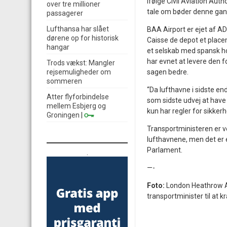
Ifølge Civil Aviation Auth
over tre millioner
tale om bøder denne gan
passagerer
Lufthansa har slået
BAA Airport er ejet af AD
dørene op for historisk
Caisse de depot et plac
hangar
et selskab med spansk ho
har evnet at levere den f
Trods vækst: Mangler
rejsemuligheder om
sagen bedre.
sommeren
“Da lufthavne i sidste en
Atter flyforbindelse
som sidste udvej at have e
mellem Esbjerg og
kun har regler for sikk
Groningen
|
Transportministeren er ve
lufthavnene, men det er e
Parlament.
.
—-
Foto:
London Heathrow Airp
transportminister til at 