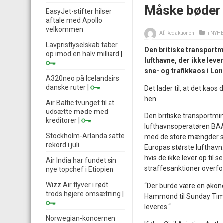
Måske bøder 
EasyJet-stifter hilser
aftale med Apollo
velkommen
Af:
Redaktionen
i
NYH
Lavprisflyselskab taber
Den britiske transportm
op imod en halv milliard
|
lufthavne, der ikke leve
sne- og trafikkaos i Lon
A320neo på Icelandairs
danske ruter
|
Det lader til, at det kaos
hen.
Air Baltic tvunget til at
udsætte møde med
Den britiske transportmin
kreditorer
|
lufthavnsoperatøren BAA 
Stockholm-Arlanda satte
med de store mængder sne
rekord i juli
Europas største lufthavn
hvis de ikke lever op til 
Air India har fundet sin
straffesanktioner overfor
nye topchef i Etiopien
Wizz Air flyver i rødt
“Der burde være en økonomi
trods højere omsætning
|
Hammond til Sunday Time
leveres.“
Norwegian-koncernen