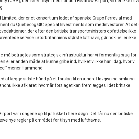
ority (CAA), der fører tilsyn med London Heatrow Airport, vil der ikke bliv
g.
I Limited, der er et konsortium ledet af spanske Grupo Ferrovial med
ement du Quebecog GIC Special Investments som medinvestorer. At det 
vedaktionær, der efter den britiske transportministers opfattelse ikke
orventede service i Storbritanniens største lufthavn, gør nok heller ikke
de må betragtes som strategisk infrastruktur har vi formentlig brug for
n eller anden måde at kunne gribe ind, hvilket vi ikke har i dag, hvor vi
erhed,“ mener Hammond.
d at lægge sidste hånd på et forslag til en ændret lovgivning omkring
ndnu ikke afklaret, hvornår forslaget kan fremlægges i det britiske
ort var i dagene op til jul lukket i flere døgn. Det får nu den britiske
kræve nye regler på området for tilsyn med lufthavne.