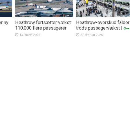
er ny
Heathrow fortsætter vækst:
Heathrow-overskud falder
110.000 flere passagerer
trods passagervækst
|
13. marts 2026
27. februar 2026