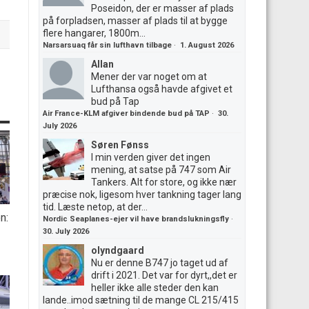
Poseidon, der er masser af plads
på forpladsen, masser af plads til at bygge
flere hangarer, 1800m...
Narsarsuaq får sin lufthavn tilbage
·
1. August 2026
Allan
Mener der var noget om at
Lufthansa også havde afgivet et
bud på Tap
Air France-KLM afgiver bindende bud på TAP
·
30.
July 2026
Søren Fønss
I min verden giver det ingen
mening, at satse på 747 som Air
Tankers. Alt for store, og ikke nær
præcise nok, ligesom hver tankning tager lang
tid. Læste netop, at der...
n:
Nordic Seaplanes-ejer vil have brandslukningsfly
·
30. July 2026
olyndgaard
Nu er denne B747 jo taget ud af
drift i 2021. Det var for dyrt,,det er
heller ikke alle steder den kan
lande..imod sætning til de mange CL 215/415