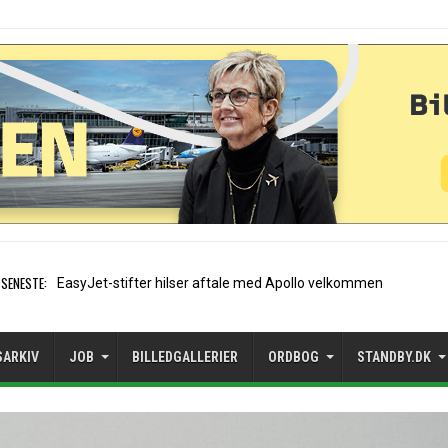
SENESTE:
Air France etablerer A320-sæs
SARKIV
JOB
BILLEDGALLERIER
ORDBOG
STANDBY.DK