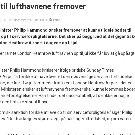
til lufthavnene fremover
EDER
28. december 2010 kl. 00:00
Print
inister Philip Hammond ønsker fremover at kunne tildele bøder til
r op til serviceforpligtelserne. Det sker på baggrund at det gigantisk
don Heathrow Airport i dagene op til jul.
 der ramte London Heathrow lufthavnen op til jul ikke får lov at gå upåagt
ister Philip Hammond kritiserer ifølge britiske Sunday Times
Airports for ikke at have leveret den nødvendige service i forbindelse
, der kort før jul lammede trafikken i London Heatrow Airport, der er
. Ministeren ønsker at lufthavnene fremover skal kunne idømmes bøder
serviceforpligtelserne. Han finder det uacceptabelt, at der ikke er nogle
 den britiske storlufthavn.
sk sanktion for ikke at leve op til sin serviceforpligtelse,“ siger Philip
s. “Der bør lægges større vægt på passagertilfredshed, og om varen