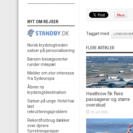
.
NYT OM REJSER
Tagget med:
LONDON HE
Norsk krydstogtrederi
FLERE ARTIKLER:
satser på personalisering
Børsen-besøgscenter
runder milepæl
Melder om stor interesse
fra Sydeuropa
Åbner ny
krydstogtdestination
Heathrow fik flere
passagerer og større
Satser på unge: Hotel har
overskud
løst
rekrutteringsproblem
24. juli 2026
Rekordforbrug dækker
over dyrere
forretningsrejser