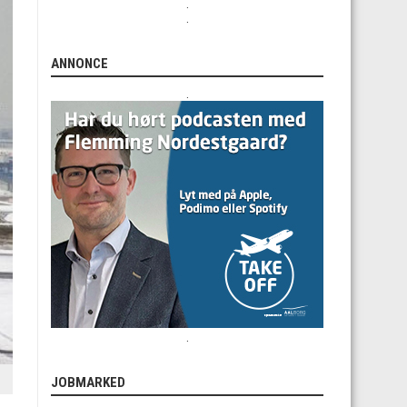
.
.
ANNONCE
.
.
JOBMARKED