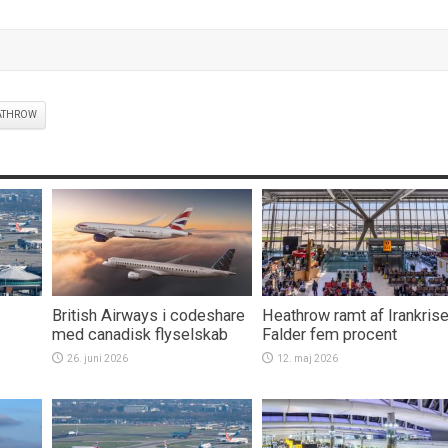
ATHROW
British Airways i codeshare
Heathrow ramt af Irankrise
med canadisk flyselskab
Falder fem procent
26. juni 2026
12. maj 2026