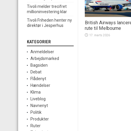
Tivoli melder trecifret
millioninvestering klar
Tivoli Friheden henter ny
British Airways lancer
direktør i Jesperhus
rute til Melbourne
17. marts 2026
KATEGORIER
Anmeldelser
Arbejdsmarked
Bagsiden
Debat
Flådenyt
Hændelser
Klima
Liveblog
Navnenyt
Politik
Produkter
Ruter