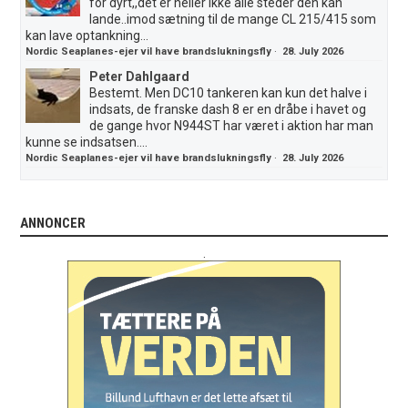
for dyrt,,det er heller ikke alle steder den kan
lande..imod sætning til de mange CL 215/415 som
kan lave optankning...
Nordic Seaplanes-ejer vil have brandslukningsfly
·
28. July 2026
Peter Dahlgaard
Bestemt. Men DC10 tankeren kan kun det halve i
indsats, de franske dash 8 er en dråbe i havet og
de gange hvor N944ST har været i aktion har man
kunne se indsatsen....
Nordic Seaplanes-ejer vil have brandslukningsfly
·
28. July 2026
ANNONCER
.