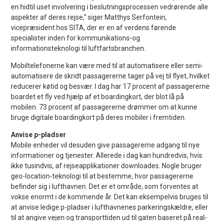
en hidtil uset involvering i beslutningsprocessen vedrørende alle
aspekter af deres rejse,“ siger Matthys Serfontein,
vicepræsident hos SITA, der er en af verdens førende
specialister inden for kommunikations-og
informationsteknologi til luftfartsbranchen.
Mobiltelefonerne kan være med til at automatisere eller semi-
automatisere de skridt passagererne tager på vej til flyet, hvilket
reducerer køtid og besvær. I dag har 17 procent af passagererne
boardet et fly ved hjælp af et boardingkort, der blot lå på
mobilen. 73 procent af passagererne drømmer om at kunne
bruge digitale boardingkort på deres mobiler i fremtiden.
Anvise p-pladser
Mobile enheder vil desuden give passagererne adgang til nye
informationer og tjenester. Allerede i dag kan hundredvis, hvis
ikke tusindvis, af rejseapplikationer downloades. Nogle bruger
geo-location-teknologi til at bestemme, hvor passagererne
befinder sig i lufthavnen. Det er et område, som forventes at
vokse enormt i de kommende år. Det kan eksempelvis bruges til
at anvise ledige p-pladser i lufthavnenes parkeringskældre, eller
til at angive vejen og transporttiden ud til gaten baseret på real-