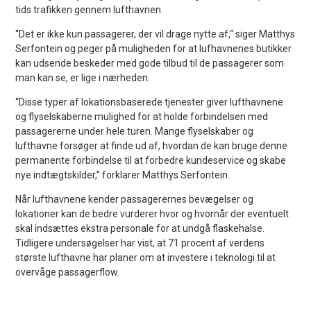
tids trafikken gennem lufthavnen.
“Det er ikke kun passagerer, der vil drage nytte af,“ siger Matthys
Serfontein og peger på muligheden for at lufhavnenes butikker
kan udsende beskeder med gode tilbud til de passagerer som
man kan se, er lige i nærheden.
“Disse typer af lokationsbaserede tjenester giver lufthavnene
og flyselskaberne mulighed for at holde forbindelsen med
passagererne under hele turen. Mange flyselskaber og
lufthavne forsøger at finde ud af, hvordan de kan bruge denne
permanente forbindelse til at forbedre kundeservice og skabe
nye indtægtskilder,” forklarer Matthys Serfontein.
Når lufthavnene kender passagerernes bevægelser og
lokationer kan de bedre vurderer hvor og hvornår der eventuelt
skal indsættes ekstra personale for at undgå flaskehalse.
Tidligere undersøgelser har vist, at 71 procent af verdens
største lufthavne har planer om at investere i teknologi til at
overvåge passagerflow.