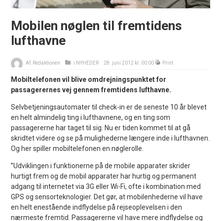
Mobilen nøglen til fremtidens
lufthavne
Af:
Redaktionen
i
NYHEDER
28. juni 2012 kl. 00:00
Print
Mobiltelefonen vil blive omdrejningspunktet for
passagerernes vej gennem fremtidens lufthavne.
Selvbetjeningsautomater til check-in er de seneste 10 år blevet
en helt almindelig ting i lufthavnene, og en ting som
passagererne har taget til sig. Nu er tiden kommet til at gå
skridtet videre og se på mulighederne længere inde i lufthavnen.
Og her spiller mobiltelefonen en nøglerolle.
”Udviklingen i funktionerne på de mobile apparater skrider
hurtigt frem og de mobil apparater har hurtig og permanent
adgang til internetet via 3G eller Wi-Fi, ofte i kombination med
GPS og sensorteknologier. Det gør, at mobilenhederne vil have
en helt enestående indflydelse på rejseoplevelsen i den
nærmeste fremtid. Passagererne vil have mere indflydelse og