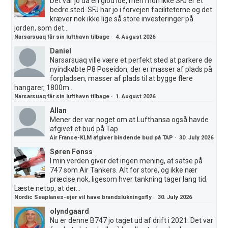
Det var jo da en giod ide, men mon ikke SFJ er et
bedre sted..SFJ har jo i forvejen faciliteterne og det
kræver nok ikke lige så store investeringer på
jorden, som det...
Narsarsuaq får sin lufthavn tilbage
·
4. August 2026
Daniel
Narsarsuaq ville være et perfekt sted at parkere de
nyindkøbte P8 Poseidon, der er masser af plads på
forpladsen, masser af plads til at bygge flere
hangarer, 1800m...
Narsarsuaq får sin lufthavn tilbage
·
1. August 2026
Allan
Mener der var noget om at Lufthansa også havde
afgivet et bud på Tap
Air France-KLM afgiver bindende bud på TAP
·
30. July 2026
Søren Fønss
I min verden giver det ingen mening, at satse på
747 som Air Tankers. Alt for store, og ikke nær
præcise nok, ligesom hver tankning tager lang tid.
Læste netop, at der...
Nordic Seaplanes-ejer vil have brandslukningsfly
·
30. July 2026
olyndgaard
Nu er denne B747 jo taget ud af drift i 2021. Det var