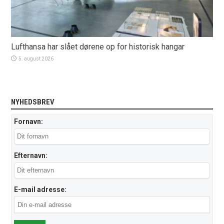
Lufthansa har slået dørene op for historisk hangar
5. august 2026
NYHEDSBREV
Fornavn:
Efternavn:
E-mail adresse: