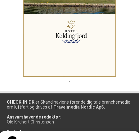
.
CHECK-IN.DK
er Skandinaviens førende digitale branchemedie
om luftfart og drives af
Travelmedia Nordic ApS.
Ansvarshavende redaktør:
Ole Kirchert Christensen
Redaktionen:
Christian Granhøj Skouboe