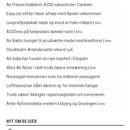
Air France etablerer A320-sæsonrute i Caribien
EasyJet-stifter hilser aftale med Apollo velkommen
Lavprisflyselskab taber op imod en halv milliard
|
A320neo på Icelandairs danske ruter
|
Air Baltic tvunget til at udsætte møde med kreditorer
|
Stockholm-Arlanda satte rekord i juli
Air India har fundet sin nye topchef i Etiopien
Wizz Air flyver i rødt trods højere omsætning
|
Norwegian-koncernen over tre millioner passagerer
Lufthansa har slået dørene op for historisk hangar
Trods vækst: Mangler rejsemuligheder om sommeren
Atter flyforbindelse mellem Esbjerg og Groningen
|
NYT OM REJSER