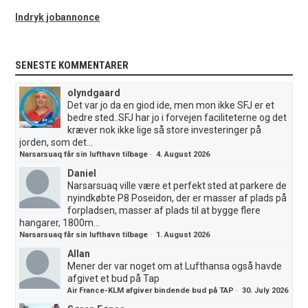
Indryk jobannonce
SENESTE KOMMENTARER
olyndgaard
Det var jo da en giod ide, men mon ikke SFJ er et
bedre sted..SFJ har jo i forvejen faciliteterne og det
kræver nok ikke lige så store investeringer på
jorden, som det...
Narsarsuaq får sin lufthavn tilbage
·
4. August 2026
Daniel
Narsarsuaq ville være et perfekt sted at parkere de
nyindkøbte P8 Poseidon, der er masser af plads på
forpladsen, masser af plads til at bygge flere
hangarer, 1800m...
Narsarsuaq får sin lufthavn tilbage
·
1. August 2026
Allan
Mener der var noget om at Lufthansa også havde
afgivet et bud på Tap
Air France-KLM afgiver bindende bud på TAP
·
30. July 2026