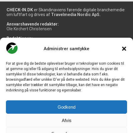
CHECK-IN.DK
er Skandinaviens førende digitale branchemedie
om luftfart og drives af
Travelmedia Nordic ApS.
Ansvarshavende redaktør:
Ole Kirchert Christensen
Redaktionen:
Christian Granhøj Skouboe
Henrik Baumgarten
Administrer samtykke
Danny Longhi Andreasen
Mathias Majlund Laursen
For at give dig de bedste oplevelser bruger vi teknologier som cookies til
Salg og jobannoncer:
at gemme og/eller få adgang til enhedsoplysninger. Hvis du giver dit
salg@travelmedianordic.com
samtykke til disse teknologier, kan vi behandle data som f.eks.
browsingadfærd eller unikke ID'er på dette websted. Hvis du ikke giver dit
samtykke eller trækker dit samtykke tilbage, kan det have en negativ
Vi tager ansvar for indholdet og er tilmeldt
indvirkning på visse funktioner og egenskaber.
Godkend
Siden er udviklet af
JHV Media Consult.
Afvis