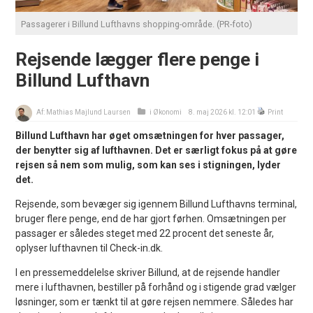
Passagerer i Billund Lufthavns shopping-område. (PR-foto)
Rejsende lægger flere penge i
Billund Lufthavn
Af:
Mathias Majlund Laursen
i
Økonomi
8. maj 2026 kl. 12:01
Print
Billund Lufthavn har øget omsætningen for hver passager,
der benytter sig af lufthavnen. Det er særligt fokus på at gøre
rejsen så nem som mulig, som kan ses i stigningen, lyder
det.
Rejsende, som bevæger sig igennem Billund Lufthavns terminal,
bruger flere penge, end de har gjort førhen. Omsætningen per
passager er således steget med 22 procent det seneste år,
oplyser lufthavnen til Check-in.dk.
I en pressemeddelelse skriver Billund, at de rejsende handler
mere i lufthavnen, bestiller på forhånd og i stigende grad vælger
løsninger, som er tænkt til at gøre rejsen nemmere. Således har