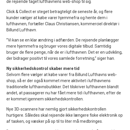
de rejsende taget lufthavnens web-shop til sig.
Click & Collect er steget betragteligt de seneste år, og flere
kunder vælger at købe varer hjemmefra og hente dem i
lufthavnen, fortæller Claus Christiansen, kommerciel direktør i
Billund Lufthavn.
”Vi kan se en klar ændring i adfærden. De rejsende planlægger
mere hjemmefra og bruger vores digitale tilbud. Samtidig
bruger de flere penge, når de er i lufthavnen. Det er en udvikling,
der bidrager positivt til vores samlede forretning,” siger han.
Ny sikkerhedskontrol skaber mere tid
Selvom flere vælger at købe varer fra Billund Lufthavns web-
shop, så er der også kommet mere aktivitet i lufthavnens
traditionelle lufthavnsbutikker. Det tilskriver lufthavnen blandt
andet, at passagerer nu har fået mere tid i lufthavnen, efter de
er kommet igennem sikkerhedskontrollen.
Nye 3D-scannere har nemlig gjort sikkerhedskontrollen
hurtigere. Således skal rejsende ikke længere fiske elektronik op
af tasken, og væsker på op til to liter må medbringes.