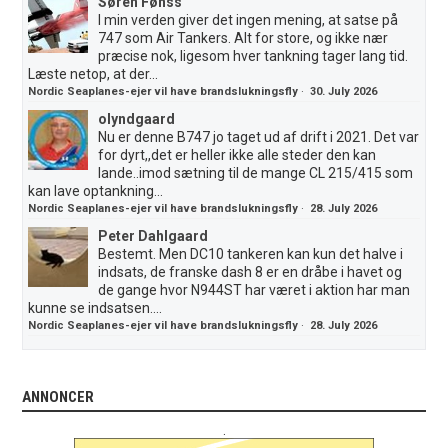
Søren Fønss
I min verden giver det ingen mening, at satse på
747 som Air Tankers. Alt for store, og ikke nær
præcise nok, ligesom hver tankning tager lang tid.
Læste netop, at der...
Nordic Seaplanes-ejer vil have brandslukningsfly
·
30. July 2026
olyndgaard
Nu er denne B747 jo taget ud af drift i 2021. Det var
for dyrt,,det er heller ikke alle steder den kan
lande..imod sætning til de mange CL 215/415 som
kan lave optankning...
Nordic Seaplanes-ejer vil have brandslukningsfly
·
28. July 2026
Peter Dahlgaard
Bestemt. Men DC10 tankeren kan kun det halve i
indsats, de franske dash 8 er en dråbe i havet og
de gange hvor N944ST har været i aktion har man
kunne se indsatsen....
Nordic Seaplanes-ejer vil have brandslukningsfly
·
28. July 2026
ANNONCER
.