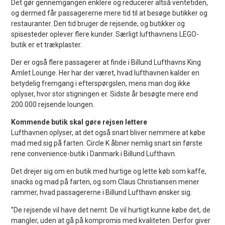
Det gør gennemgangen enklere og reducerer altså ventetiden,
og dermed får passagererne mere tid til at besøge butikker og
restauranter. Den tid bruger de rejsende, og butikker og
spisesteder oplever flere kunder. Særligt lufthavnens LEGO-
butik er et trækplaster.
Der er også flere passagerer at finde i Billund Lufthavns King
Amlet Lounge. Her har der været, hvad lufthavnen kalder en
betydelig fremgang i efterspørgslen, mens man dog ikke
oplyser, hvor stor stigningen er. Sidste år besøgte mere end
200.000 rejsende loungen.
Kommende butik skal gøre rejsen lettere
Lufthavnen oplyser, at det også snart bliver nemmere at købe
mad med sig på farten. Circle K åbner nemlig snart sin første
rene convenience-butik i Danmark i Billund Lufthavn.
Det drejer sig om en butik med hurtige og lette køb som kaffe,
snacks og mad på farten, og som Claus Christiansen mener
rammer, hvad passagererne i Billund Lufthavn ønsker sig.
”De rejsende vil have det nemt. De vil hurtigt kunne købe det, de
mangler, uden at gå på kompromis med kvaliteten. Derfor giver