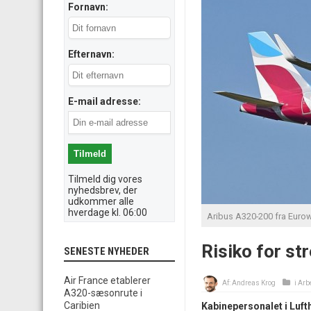
Fornavn:
Efternavn:
E-mail adresse:
Tilmeld dig vores
nyhedsbrev, der
udkommer alle
hverdage kl. 06:00
Aribus A320-200 fra Eurow
Risiko for st
SENESTE NYHEDER
Air France etablerer
Af:
Andreas Krog
i
Arb
A320-sæsonrute i
Caribien
Kabinepersonalet i Luf