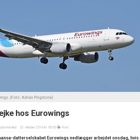
ings. (Foto: Adrian Pingstone)
rejke hos Eurowings
ejdsmarked
25. oktober 2016 kl. 00:00
Print
thansa-datterselskabet Eurowings nedlægger arbejdet onsdag, hvis