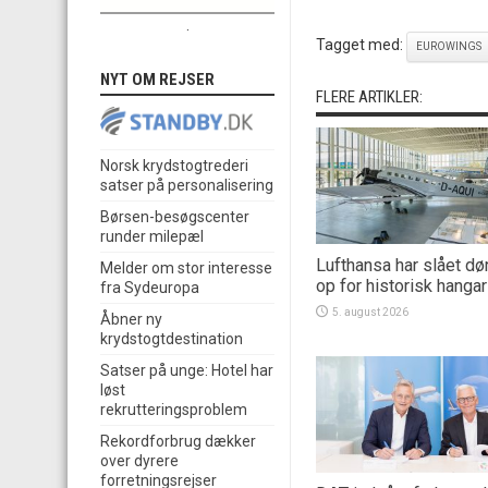
.
Tagget med:
EUROWINGS
NYT OM REJSER
FLERE ARTIKLER:
Norsk krydstogtrederi
satser på personalisering
Børsen-besøgscenter
runder milepæl
Lufthansa har slået dø
Melder om stor interesse
op for historisk hangar
fra Sydeuropa
5. august 2026
Åbner ny
krydstogtdestination
Satser på unge: Hotel har
løst
rekrutteringsproblem
Rekordforbrug dækker
over dyrere
forretningsrejser