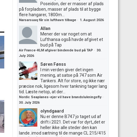
Poseidon, der er masser af plads
på forpladsen, masser af plads til at bygge
flere hangarer, 1800m...
Narsarsuaq får sin lufthavn tilbage
·
1. August 2026
Allan
Mener der var noget om at
Lufthansa også havde afgivet et
bud på Tap
Air France-KLM afgiver bindende bud på TAP
·
30.
July 2026
Søren Fønss
I min verden giver det ingen
mening, at satse på 747 som Air
Tankers. Alt for store, og ikke nær
præcise nok, ligesom hver tankning tager lang
tid. Læste netop, at der...
Nordic Seaplanes-ejer vil have brandslukningsfly
·
30. July 2026
olyndgaard
Nu er denne B747 jo taget ud af
drift i 2021. Det var for dyrt,,det er
heller ikke alle steder den kan
lande..imod sætning til de mange CL 215/415