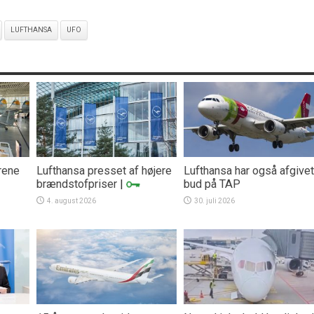
LUFTHANSA
UFO
rene
Lufthansa presset af højere
Lufthansa har også afgivet
brændstofpriser
|
bud på TAP
4. august 2026
30. juli 2026