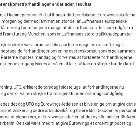
erenskomstforhandlinger ender uden resultat.
n, at kabinepersonalet i Lufthansa-datterselskabet Eurowings skulle h
 morgen og dermed lammet en stor del af Lufthansas europæiske
tår nemlig for at betjene mange af de Lufthansa-ruter, som udgår fra
d Frankfurt og München, som er Lufthansas store trafikknudepunkter.
ejken skulle være brudt ud, blev parterne enige om at sætte sig til
enoptage de forhandlinger om en ny overenskomst, som brød sammen 
. Parterne mødtes mandag og forventes at fortsætte forhandlingerne
kke i denne omgang lykkes at nå en aftale, så kan en strejke træde i kraft
ening, UFO, erklærede torsdag i sidste uge, at forhandlingerne nu
es og derfor var en strejke fra morgenstunden mandag uundgåelig.
kedes det dog UFO og Eurowings-ledelsen at blive enige om at give det e
nalet ønsker sig bedre arbejdsvilkår og højere løn. Desuden er persona
rne af planen om, at Eurowings i starten af det nye år indlejer 35 Airb
irberlin. De skal være med til at give Eurowings et ordentligt boost og