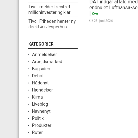
DAT indgår aftale med
Tivoli melder trecifret
endnu et Lufthansa-se
millioninvestering klar
|
Tivoli Friheden henter ny
25. juni 2026
direktør i Jesperhus
KATEGORIER
Anmeldelser
Arbejdsmarked
Bagsiden
Debat
Flådenyt
Hændelser
Klima
Liveblog
Navnenyt
Politik
Produkter
Ruter