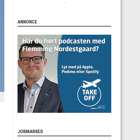
.
.
ANNONCE
.
.
JOBMARKED