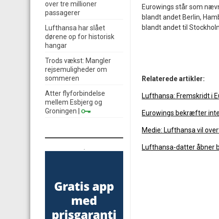
over tre millioner
Eurowings står som nævnt
passagerer
blandt andet Berlin, Ham
blandt andet til Stockhol
Lufthansa har slået
dørene op for historisk
hangar
Trods vækst: Mangler
rejsemuligheder om
sommeren
Relaterede artikler:
Atter flyforbindelse
Lufthansa: Fremskridt i 
mellem Esbjerg og
Groningen
|
Eurowings bekræfter int
Medie: Lufthansa vil overt
.
Lufthansa-datter åbner b