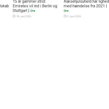
15 år gammel strid:
Næsehjulsuheld har lighed
lskab
Emirates vil ind i Berlin og
med hændelse fra 2021
|
Stuttgart
|
18. juni 2026
5. juni 2026