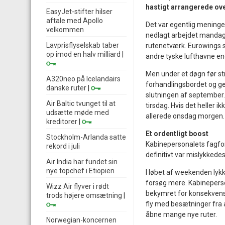
hastigt arrangerede ov
EasyJet-stifter hilser
aftale med Apollo
Det var egentlig meninge
velkommen
nedlagt arbejdet mandag
Lavprisflyselskab taber
rutenetværk. Eurowings s
op imod en halv milliard
|
andre tyske lufthavne en
Men under et døgn før str
A320neo på Icelandairs
forhandlingsbordet og g
danske ruter
|
slutningen af september
Air Baltic tvunget til at
tirsdag. Hvis det heller i
udsætte møde med
allerede onsdag morgen.
kreditorer
|
Et ordentligt boost
Stockholm-Arlanda satte
Kabinepersonalets fagfor
rekord i juli
definitivt var mislykked
Air India har fundet sin
nye topchef i Etiopien
I løbet af weekenden lyk
forsøg mere. Kabineperso
Wizz Air flyver i rødt
bekymret for konsekvense
trods højere omsætning
|
fly med besætninger fra a
åbne mange nye ruter.
Norwegian-koncernen