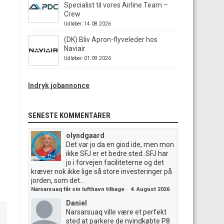
Specialist til vores Airline Team –
Crew
Udløber: 14.08.2026
(DK) Bliv Apron-flyveleder hos
Naviair
Udløber: 01.09.2026
Indryk jobannonce
SENESTE KOMMENTARER
olyndgaard
Det var jo da en giod ide, men mon
ikke SFJ er et bedre sted..SFJ har
jo i forvejen faciliteterne og det
kræver nok ikke lige så store investeringer på
jorden, som det...
Narsarsuaq får sin lufthavn tilbage
·
4. August 2026
Daniel
Narsarsuaq ville være et perfekt
sted at parkere de nyindkøbte P8