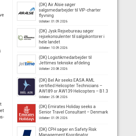
(DK) Air Alsie søger
salgsmedarbejder til VIP-charter
ave
flyvning
Udløber: 01.09.2026
(DK) Jysk Rejsebureau søger
rejsekonsulenter til salgskontorer i
hele landet
Udløber: 10.09.2026
i
(DK) Logistikmedarbejder til
Jettimes tekniske afdeling
Udløber: 20.08.2026
(DK) Bel Air seeks EASA AML
certified Helicopter Technicians –
AW189 or AW139 Helicopters – B1.3
Udløber: 25.08.2026
t
(DK) Emirates Holiday seeks a
let
Senior Travel Consultant – Denmark
us-
Udløber: 01.09.2026
(DK) CPH søger en Safety Risk
Management Koordinator