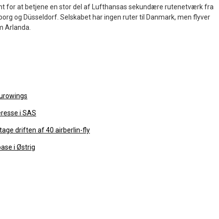
 for at betjene en stor del af Lufthansas sekundære rutenetværk fra
borg og Düsseldorf. Selskabet har ingen ruter til Danmark, men flyver
m Arlanda.
Eurowings
eresse i SAS
age driften af 40 airberlin-fly
ase i Østrig