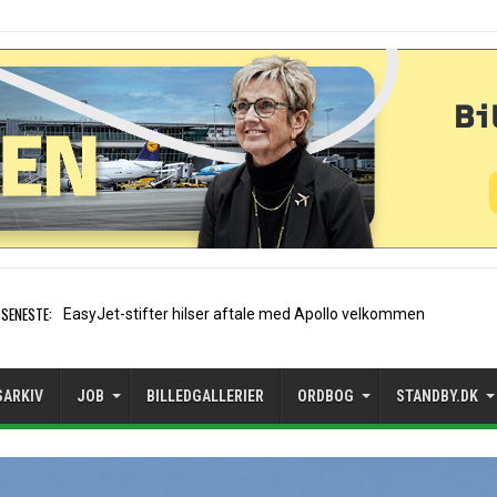
SENESTE:
Air France etablerer A320
SARKIV
JOB
BILLEDGALLERIER
ORDBOG
STANDBY.DK