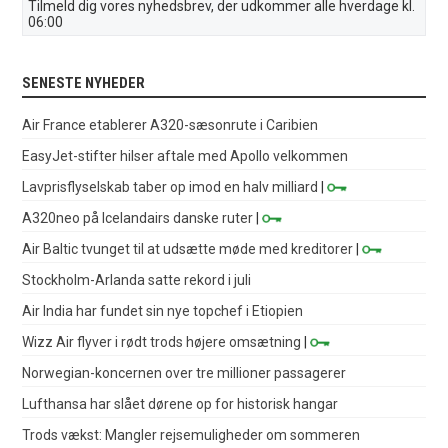
Tilmeld dig vores nyhedsbrev, der udkommer alle hverdage kl.
06:00
SENESTE NYHEDER
Air France etablerer A320-sæsonrute i Caribien
EasyJet-stifter hilser aftale med Apollo velkommen
Lavprisflyselskab taber op imod en halv milliard
|
A320neo på Icelandairs danske ruter
|
Air Baltic tvunget til at udsætte møde med kreditorer
|
Stockholm-Arlanda satte rekord i juli
Air India har fundet sin nye topchef i Etiopien
Wizz Air flyver i rødt trods højere omsætning
|
Norwegian-koncernen over tre millioner passagerer
Lufthansa har slået dørene op for historisk hangar
Trods vækst: Mangler rejsemuligheder om sommeren