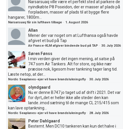
Narsarsuaq ville være et perfekt sted at parkere de
nyindkøbte P8 Poseidon, der er masser af plads på
forpladsen, masser af plads til at bygge flere
hangarer, 1800m...
Narsarsuaq får sin lufthavn tilbage
·
1. August 2026
Allan
Mener der var noget om at Lufthansa også havde
afgivet et bud på Tap
Air France-KLM afgiver bindende bud på TAP
·
30. July 2026
Søren Fønss
I min verden giver det ingen mening, at satse på
747 som Air Tankers. Alt for store, og ikke nær
præcise nok, ligesom hver tankning tager lang tid.
Læste netop, at der...
Nordic Seaplanes-ejer vil have brandslukningsfly
·
30. July 2026
olyndgaard
Nu er denne B747 jo taget ud af drift i 2021. Det var
for dyrt,,det er heller ikke alle steder den kan
lande..imod sætning til de mange CL 215/415 som
kan lave optankning...
Nordic Seaplanes-ejer vil have brandslukningsfly
·
28. July 2026
Peter Dahlgaard
Bestemt. Men DC10 tankeren kan kun det halve i