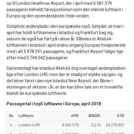
op til London Heathrow Airport, der i april med 6.581.579
passagerer beholdt førerpostionen som den største lufthavn i
Europa og den syvendestørste i hele verden.
Schiphols andenplads i den europæiske top5. betyder, at man i
april har holdt lufthavnene i Istanbul og Frankfurt bag sig,
selvom de også har fart på i disse år. Således er Atatürk-
lufthavnen i Istanbul i april endnu engang Europas tredjestørste
med i alt 5.978.591 passagerer, og Frankfurt Airport følger lige
efter med 5.744.042 passagerer.
Sammenlagt har Istanbul-Atatürk dog overtaget andenpladsen
lige efter London-LHR, men der er stadig et stykke vej igen, og
det bliver først i den nye Istanbul New Airport, der åbner i
slutningen af oktober i år, at der kan blive tale om et tronskifte
blandt de europæiske lufthavne.
Passagertal i top5 lufthavne i Europa, april 2018
Nr.
Lufthavn
APR
ÆNDR.
ÅTD
1.
London-LHR
6.581.579
-2,2 %
24.270.857