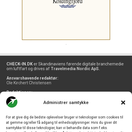
.
CHECK-IN.DK
er Skandinaviens førende digitale branchemedie
om luftfart og drives af
Travelmedia Nordic ApS.
Ansvarshavende redaktør:
Ole Kirchert Christensen
Redaktionen:
Christian Granhøj Skouboe
Henrik Baumgarten
Administrer samtykke
Danny Longhi Andreasen
Mathias Majlund Laursen
For at give dig de bedste oplevelser bruger vi teknologier som cookies til
Salg og jobannoncer:
at gemme og/eller få adgang til enhedsoplysninger. Hvis du giver dit
salg@travelmedianordic.com
samtykke til disse teknologier, kan vi behandle data som f.eks.