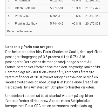
2.
Amsterdam
6.023.935
+3,0 %
21.261.360
3.
Istanbul-Atatürk
5.978.591
+10,3 %
21.517.422
5.
Paris-CDG
5.754.318
-3,5 %
21.342.459
4.
Frankfurt Lufthavn
5.744.042
+5,8 %
20.175.873
Kilde. Lufthavnene
London og Paris står svagest
Den helt store taber blev Paris-Charles de Gaulle, der i april fik en
passagertilbagegang på 3,5 procent til i alt 5.754.318
passagerer. Det skyldes de mange strejkedage blandt Air
France-personalet i forbindelse med den langvarige lønkonflikt.
Sammenlagt blev det til en vækst på 2,3 procent i årets fire
første måneder af 2018, hvilket bringer lufthavnen ned på en
samlet tredjeplads og med udsigt til at kunne ende året på en
fjerdeplads, hvis Amsterdam-Schiphol fortsætter væksten.
Umiddelbart ser det ud til, at Istanbul-Atatürk på sigt bliver
førsteudfordrer til Heathrow Airport, mens Schiphol skal
kæmpe med Paris-CDG om en permanent tredjeplads, og