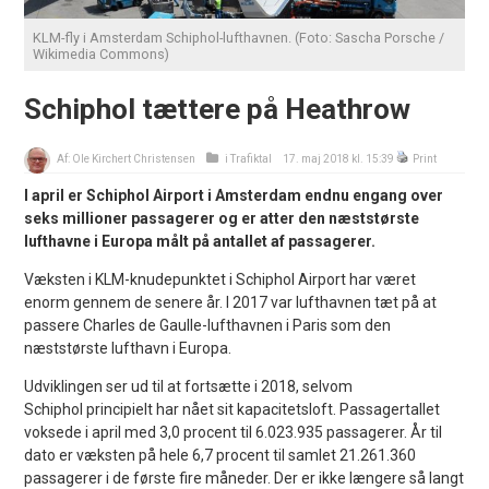
KLM-fly i Amsterdam Schiphol-lufthavnen. (Foto: Sascha Porsche /
Wikimedia Commons)
Schiphol tættere på Heathrow
Af:
Ole Kirchert Christensen
i
Trafiktal
17. maj 2018 kl. 15:39
Print
I april er Schiphol Airport i Amsterdam endnu engang over
seks millioner passagerer og er atter den næststørste
lufthavne i Europa målt på antallet af passagerer.
Væksten i KLM-knudepunktet i Schiphol Airport har været
enorm gennem de senere år. I 2017 var lufthavnen tæt på at
passere Charles de Gaulle-lufthavnen i Paris som den
næststørste lufthavn i Europa.
Udviklingen ser ud til at fortsætte i 2018, selvom
Schiphol principielt har nået sit kapacitetsloft. Passagertallet
voksede i april med 3,0 procent til 6.023.935 passagerer. År til
dato er væksten på hele 6,7 procent til samlet 21.261.360
passagerer i de første fire måneder. Der er ikke længere så langt