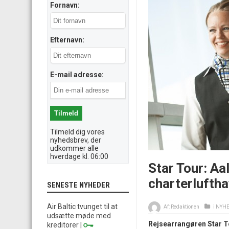
Fornavn:
Efternavn:
E-mail adresse:
Tilmeld dig vores
nyhedsbrev, der
udkommer alle
hverdage kl. 06:00
Star Tour: A
charterlufth
SENESTE NYHEDER
Air Baltic tvunget til at
Af:
Redaktionen
i
NYH
udsætte møde med
Rejsearrangøren Star T
kreditorer
|