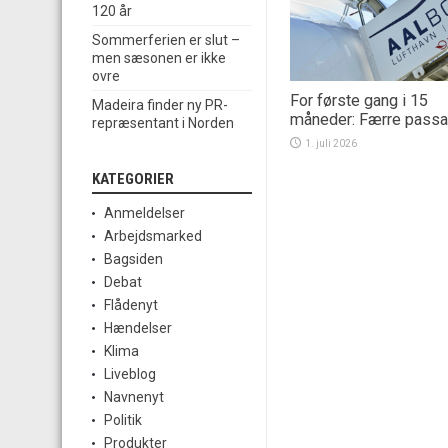
120 år
Sommerferien er slut –
men sæsonen er ikke
ovre
For første gang i 15
Madeira finder ny PR-
måneder: Færre passa
repræsentant i Norden
1. juli 2026
KATEGORIER
Anmeldelser
Arbejdsmarked
Bagsiden
Debat
Flådenyt
Hændelser
Klima
Liveblog
Navnenyt
Politik
Produkter