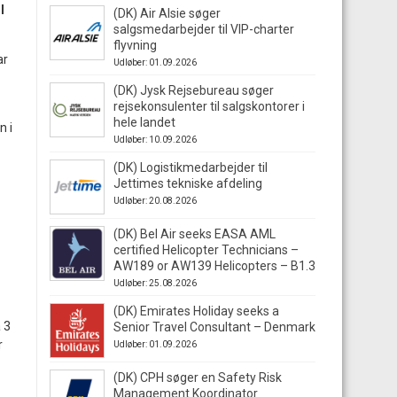
l
(DK) Air Alsie søger
salgsmedarbejder til VIP-charter
flyvning
ar
Udløber: 01.09.2026
(DK) Jysk Rejsebureau søger
rejsekonsulenter til salgskontorer i
hele landet
n i
Udløber: 10.09.2026
(DK) Logistikmedarbejder til
Jettimes tekniske afdeling
Udløber: 20.08.2026
(DK) Bel Air seeks EASA AML
certified Helicopter Technicians –
AW189 or AW139 Helicopters – B1.3
Udløber: 25.08.2026
(DK) Emirates Holiday seeks a
 3
Senior Travel Consultant – Denmark
r
Udløber: 01.09.2026
(DK) CPH søger en Safety Risk
Management Koordinator