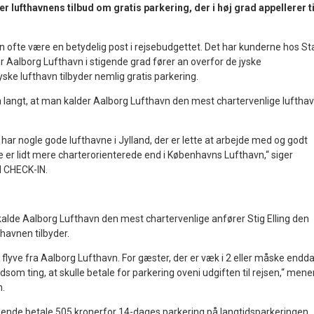
er lufthavnens tilbud om gratis parkering, der i høj grad appellerer ti
n ofte være en betydelig post i rejsebudgettet. Det har kunderne hos St
r Aalborg Lufthavn i stigende grad fører an overfor de jyske
ske lufthavn tilbyder nemlig gratis parkering.
 langt, at man kalder Aalborg Lufthavn den mest chartervenlige lufthav
i har nogle gode lufthavne i Jylland, der er lette at arbejde med og godt
e er lidt mere charterorienterede end i Københavns Lufthavn,“ siger
il CHECK-IN.
alde Aalborg Lufthavn den mest chartervenlige anfører Stig Elling den
thavnen tilbyder.
 flyve fra Aalborg Lufthavn. For gæster, der er væk i 2 eller måske endda
ldsom ting, at skulle betale for parkering oveni udgiften til rejsen,“ mene
n.
ejsende betale 505 kronerfor 14-dages parkering på langtidsparkeringen,