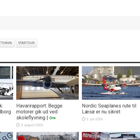
FTHAVN
STAR TOUR
k:
Havarirapport: Begge
Nordic Seaplanes rute til
lborg
motorer gik ud ved
Læsø er nu sikret
skoleflyvning
|
3. juli 2026
3. august 2026