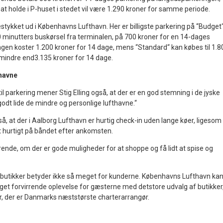
 holde i P-huset i stedet vil være 1.290 kroner for samme periode.
stykket ud i Københavns Lufthavn. Her er billigste parkering på “Budget
0 minutters buskørsel fra terminalen, på 700 kroner for en 14-dages
ngen koster 1.200 kroner for 14 dage, mens “Standard“ kan købes til 1.8
ke mindre end3.135 kroner for 14 dage.
thavne
 parkering mener Stig Elling også, at der er en god stemning i de jyske
odt lide de mindre og personlige lufthavne.“
å, at der i Aalborg Lufthavn er hurtig check-in uden lange køer, ligesom
 hurtigt på båndet efter ankomsten.
ende, om der er gode muligheder for at shoppe og få lidt at spise og
 butikker betyder ikke så meget for kunderne. Københavns Lufthavn ka
t forvirrende oplevelse for gæsterne med detstore udvalg af butikker,
, der er Danmarks næststørste charterarrangør.