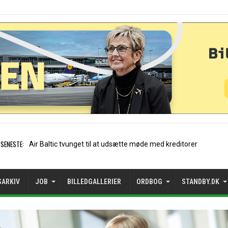
SENESTE:
Stockholm-Arlanda satte reko
SARKIV
JOB
BILLEDGALLERIER
ORDBOG
STANDBY.DK