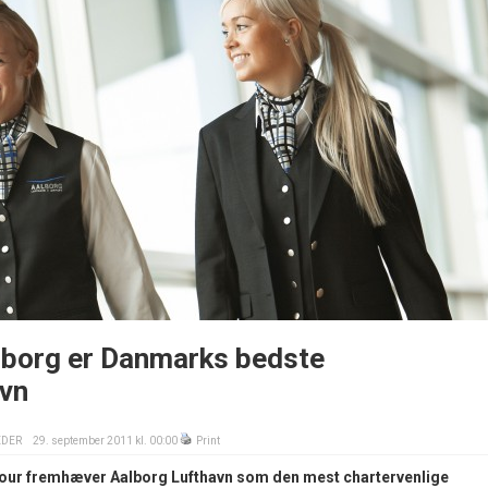
alborg er Danmarks bedste
avn
EDER
29. september 2011 kl. 00:00
Print
our fremhæver Aalborg Lufthavn som den mest chartervenlige