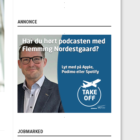
.
.
ANNONCE
.
.
JOBMARKED