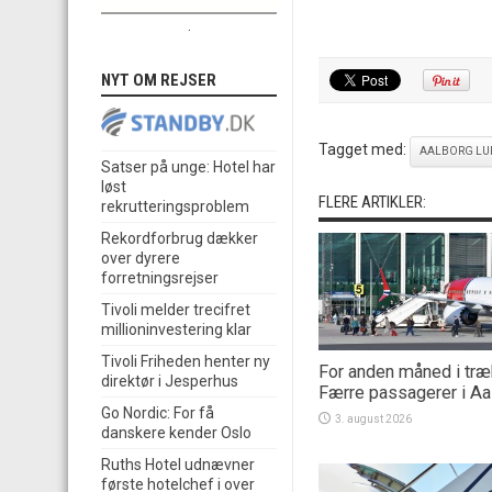
.
NYT OM REJSER
Tagget med:
AALBORG LU
Satser på unge: Hotel har
løst
FLERE ARTIKLER:
rekrutteringsproblem
Rekordforbrug dækker
over dyrere
forretningsrejser
Tivoli melder trecifret
millioninvestering klar
Tivoli Friheden henter ny
For anden måned i træ
direktør i Jesperhus
Færre passagerer i Aa
Go Nordic: For få
3. august 2026
danskere kender Oslo
Ruths Hotel udnævner
første hotelchef i over