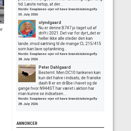
tid. Læste netop, at der...
Nordic Seaplanes-ejer vil have brandslukningsfly
·
30. July 2026
olyndgaard
Nu er denne B747 jo taget ud af
er
drift i 2021. Det var for dyrt,,det er
heller ikke alle steder den kan
lande..imod sætning til de mange CL 215/415
som kan lave optankning...
Nordic Seaplanes-ejer vil have brandslukningsfly
·
28. July 2026
Peter Dahlgaard
Bestemt. Men DC10 tankeren kan
kun det halve i indsats, de franske
dash 8 er en dråbe i havet og de
gange hvor N944ST har været i aktion har
man kunne se indsatsen....
Nordic Seaplanes-ejer vil have brandslukningsfly
·
28. July 2026
ANNONCER