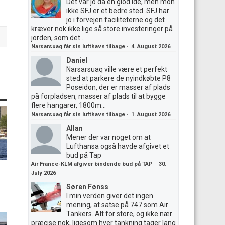
Det var jo da en giod ide, men mon
ikke SFJ er et bedre sted..SFJ har
jo i forvejen faciliteterne og det
kræver nok ikke lige så store investeringer på
jorden, som det...
Narsarsuaq får sin lufthavn tilbage
·
4. August 2026
Daniel
Narsarsuaq ville være et perfekt
sted at parkere de nyindkøbte P8
Poseidon, der er masser af plads
på forpladsen, masser af plads til at bygge
flere hangarer, 1800m...
Narsarsuaq får sin lufthavn tilbage
·
1. August 2026
Allan
Mener der var noget om at
Lufthansa også havde afgivet et
bud på Tap
Air France-KLM afgiver bindende bud på TAP
·
30.
July 2026
Søren Fønss
I min verden giver det ingen
mening, at satse på 747 som Air
Tankers. Alt for store, og ikke nær
præcise nok, ligesom hver tankning tager lang