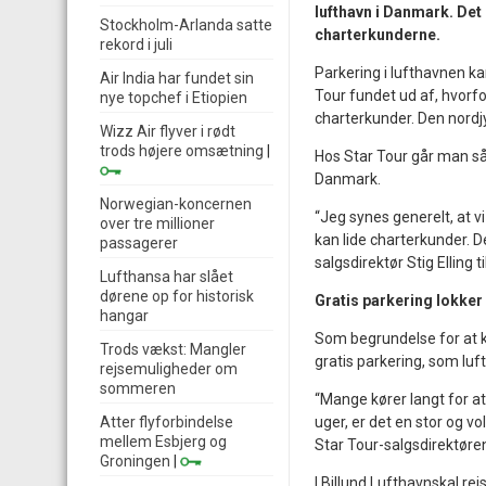
lufthavn i Danmark. Det 
Stockholm-Arlanda satte
charterkunderne.
rekord i juli
Parkering i lufthavnen ka
Air India har fundet sin
Tour fundet ud af, hvorfo
nye topchef i Etiopien
charterkunder. Den nordjy
Wizz Air flyver i rødt
trods højere omsætning
|
Hos Star Tour går man så
Danmark.
Norwegian-koncernen
“Jeg synes generelt, at v
over tre millioner
kan lide charterkunder. D
passagerer
salgsdirektør Stig Elling t
Lufthansa har slået
dørene op for historisk
Gratis parkering lokker
hangar
Som begrundelse for at k
Trods vækst: Mangler
gratis parkering, som luf
rejsemuligheder om
sommeren
“Mange kører langt for at
Atter flyforbindelse
uger, er det en stor og vo
mellem Esbjerg og
Star Tour-salgsdirektøre
Groningen
|
I Billund Lufthavnskal r