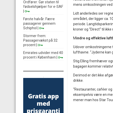
Ordfører: Gør staten til
mens omkostningen ved at
fødselshjælper for e-SAF
|
Lidt anderledes ser regne
området, der ligger ca. 1
Første halvår: Færre
passagerer gennem
periode. Langtidsparkeri
Schiphol
|
kroner og “Direct“ til ik
Stormer frem:
M
indre og effektive luf
Passagervækst på 32
procent
|
Udover omkostningerne til
lufthavne. “Jyderne kan g
Emirates udvider med 40
procent i København
|
Stig Elling fremhæver ogs
bagagen kommer relativt
Derimod er det ikke afgør
.
drikke.
“Restauranter, caféer og
eksempelvis være en mege
mener man hos Star Tour