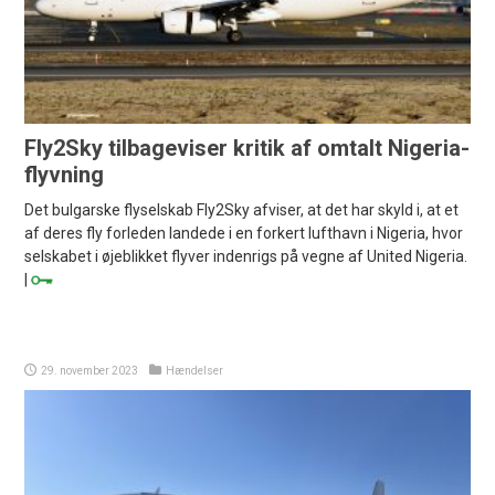
Fly2Sky tilbageviser kritik af omtalt Nigeria-
flyvning
Det bulgarske flyselskab Fly2Sky afviser, at det har skyld i, at et
af deres fly forleden landede i en forkert lufthavn i Nigeria, hvor
selskabet i øjeblikket flyver indenrigs på vegne af United Nigeria.
|
29. november 2023
Hændelser