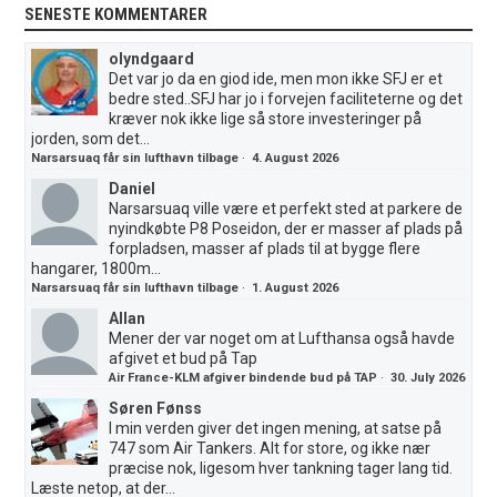
SENESTE KOMMENTARER
olyndgaard
Det var jo da en giod ide, men mon ikke SFJ er et
bedre sted..SFJ har jo i forvejen faciliteterne og det
kræver nok ikke lige så store investeringer på
jorden, som det...
Narsarsuaq får sin lufthavn tilbage
·
4. August 2026
Daniel
Narsarsuaq ville være et perfekt sted at parkere de
nyindkøbte P8 Poseidon, der er masser af plads på
forpladsen, masser af plads til at bygge flere
hangarer, 1800m...
Narsarsuaq får sin lufthavn tilbage
·
1. August 2026
Allan
Mener der var noget om at Lufthansa også havde
afgivet et bud på Tap
Air France-KLM afgiver bindende bud på TAP
·
30. July 2026
Søren Fønss
I min verden giver det ingen mening, at satse på
747 som Air Tankers. Alt for store, og ikke nær
præcise nok, ligesom hver tankning tager lang tid.
Læste netop, at der...