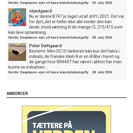
Nordic Seaplanes-ejer vil have brandslukningsfly
·
30. July 2026
olyndgaard
Nu er denne B747 jo taget ud af drift i 2021. Det var
for dyrt,,det er heller ikke alle steder den kan
lande..imod sætning til de mange CL 215/415 som
kan lave optankning...
Nordic Seaplanes-ejer vil have brandslukningsfly
·
28. July 2026
Peter Dahlgaard
Bestemt. Men DC10 tankeren kan kun det halve i
indsats, de franske dash 8 er en dråbe i havet og
de gange hvor N944ST har været i aktion har man
kunne se indsatsen....
Nordic Seaplanes-ejer vil have brandslukningsfly
·
28. July 2026
ANNONCER
.