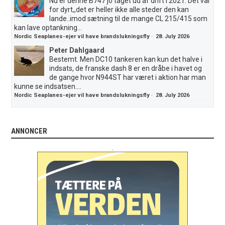
Nu er denne B747 jo taget ud af drift i 2021. Det var
for dyrt,,det er heller ikke alle steder den kan
lande..imod sætning til de mange CL 215/415 som
kan lave optankning...
Nordic Seaplanes-ejer vil have brandslukningsfly
·
28. July 2026
Peter Dahlgaard
Bestemt. Men DC10 tankeren kan kun det halve i
indsats, de franske dash 8 er en dråbe i havet og
de gange hvor N944ST har været i aktion har man
kunne se indsatsen....
Nordic Seaplanes-ejer vil have brandslukningsfly
·
28. July 2026
ANNONCER
.