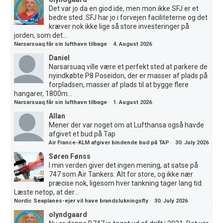
Det var jo da en giod ide, men mon ikke SFJ er et
bedre sted..SFJ har jo i forvejen faciliteterne og det
kræver nok ikke lige så store investeringer på
jorden, som det...
Narsarsuaq får sin lufthavn tilbage
·
4. August 2026
Daniel
Narsarsuaq ville være et perfekt sted at parkere de
nyindkøbte P8 Poseidon, der er masser af plads på
forpladsen, masser af plads til at bygge flere
hangarer, 1800m...
Narsarsuaq får sin lufthavn tilbage
·
1. August 2026
Allan
Mener der var noget om at Lufthansa også havde
afgivet et bud på Tap
Air France-KLM afgiver bindende bud på TAP
·
30. July 2026
Søren Fønss
I min verden giver det ingen mening, at satse på
747 som Air Tankers. Alt for store, og ikke nær
præcise nok, ligesom hver tankning tager lang tid.
Læste netop, at der...
Nordic Seaplanes-ejer vil have brandslukningsfly
·
30. July 2026
olyndgaard