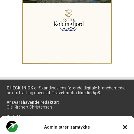
.
CHECK-IN.DK
er Skandinaviens førende digitale branchemedie
om luftfart og drives af
Travelmedia Nordic ApS.
Ansvarshavende redaktør:
Ole Kirchert Christensen
Redaktionen:
Christian Granhøj Skouboe
Henrik Baumgarten
Administrer samtykke
Danny Longhi Andreasen