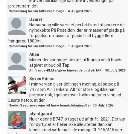
kræver nok ikke lige så store investeringer på
jorden, som det...
Narsarsuaq får sin lufthavn tilbage
·
4. August 2026
Daniel
Narsarsuaq ville være et perfekt sted at parkere de
nyindkøbte P8 Poseidon, der er masser af plads på
forpladsen, masser af plads til at bygge flere
hangarer, 1800m...
Narsarsuaq får sin lufthavn tilbage
·
1. August 2026
Allan
Mener der var noget om at Lufthansa også havde
afgivet et bud på Tap
Air France-KLM afgiver bindende bud på TAP
·
30. July 2026
Søren Fønss
I min verden giver det ingen mening, at satse på
747 som Air Tankers. Alt for store, og ikke nær
præcise nok, ligesom hver tankning tager lang tid.
Læste netop, at der...
Nordic Seaplanes-ejer vil have brandslukningsfly
·
30. July 2026
olyndgaard
Nu er denne B747 jo taget ud af drift i 2021. Det var
for dyrt,,det er heller ikke alle steder den kan
lande..imod sætning til de mange CL 215/415 som