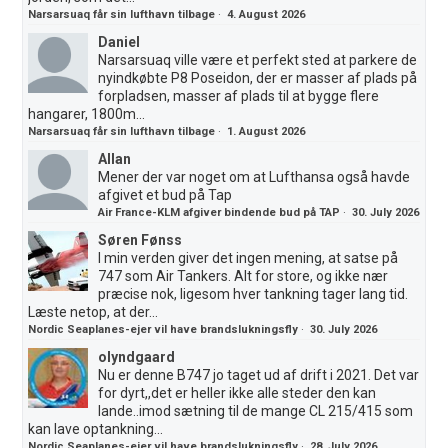
Narsarsuaq får sin lufthavn tilbage
·
4. August 2026
Daniel
Narsarsuaq ville være et perfekt sted at parkere de
nyindkøbte P8 Poseidon, der er masser af plads på
forpladsen, masser af plads til at bygge flere
hangarer, 1800m...
Narsarsuaq får sin lufthavn tilbage
·
1. August 2026
Allan
Mener der var noget om at Lufthansa også havde
afgivet et bud på Tap
Air France-KLM afgiver bindende bud på TAP
·
30. July 2026
Søren Fønss
I min verden giver det ingen mening, at satse på
747 som Air Tankers. Alt for store, og ikke nær
præcise nok, ligesom hver tankning tager lang tid.
Læste netop, at der...
Nordic Seaplanes-ejer vil have brandslukningsfly
·
30. July 2026
olyndgaard
Nu er denne B747 jo taget ud af drift i 2021. Det var
for dyrt,,det er heller ikke alle steder den kan
lande..imod sætning til de mange CL 215/415 som
kan lave optankning...
Nordic Seaplanes-ejer vil have brandslukningsfly
·
28. July 2026