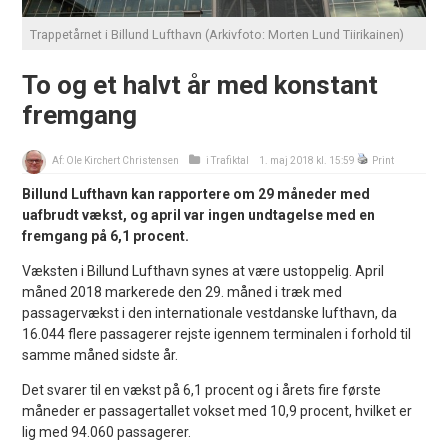
Trappetårnet i Billund Lufthavn (Arkivfoto: Morten Lund Tiirikainen)
To og et halvt år med konstant
fremgang
Af:
Ole Kirchert Christensen
i
Trafiktal
1. maj 2018 kl. 15:59
Print
Billund Lufthavn kan rapportere om 29 måneder med
uafbrudt vækst, og april var ingen undtagelse med en
fremgang på 6,1 procent.
Væksten i Billund Lufthavn synes at være ustoppelig. April
måned 2018 markerede den 29. måned i træk med
passagervækst i den internationale vestdanske lufthavn, da
16.044 flere passagerer rejste igennem terminalen i forhold til
samme måned sidste år.
Det svarer til en vækst på 6,1 procent og i årets fire første
måneder er passagertallet vokset med 10,9 procent, hvilket er
lig med 94.060 passagerer.