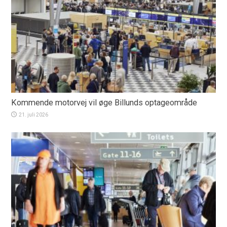
Kommende motorvej vil øge Billunds optageområde
21. juli 2026