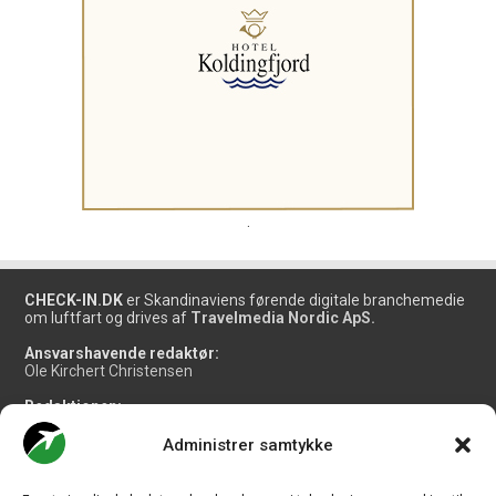
.
CHECK-IN.DK
er Skandinaviens førende digitale branchemedie
om luftfart og drives af
Travelmedia Nordic ApS.
Ansvarshavende redaktør:
Ole Kirchert Christensen
Redaktionen:
Christian Granhøj Skouboe
Henrik Baumgarten
Administrer samtykke
Danny Longhi Andreasen
Mathias Majlund Laursen