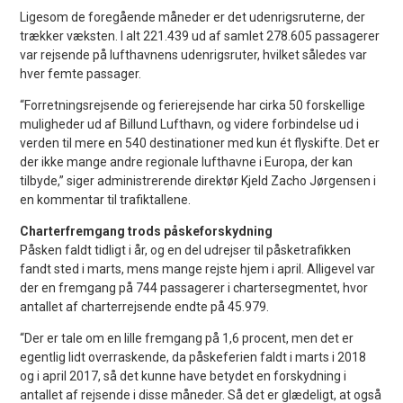
Ligesom de foregående måneder er det udenrigsruterne, der
trækker væksten. I alt 221.439 ud af samlet 278.605 passagerer
var rejsende på lufthavnens udenrigsruter, hvilket således var
hver femte passager.
“Forretningsrejsende og ferierejsende har cirka 50 forskellige
muligheder ud af Billund Lufthavn, og videre forbindelse ud i
verden til mere en 540 destinationer med kun ét flyskifte. Det er
der ikke mange andre regionale lufthavne i Europa, der kan
tilbyde,” siger administrerende direktør Kjeld Zacho Jørgensen i
en kommentar til trafiktallene.
Charterfremgang trods påskeforskydning
Påsken faldt tidligt i år, og en del udrejser til påsketrafikken
fandt sted i marts, mens mange rejste hjem i april. Alligevel var
der en fremgang på 744 passagerer i chartersegmentet, hvor
antallet af charterrejsende endte på 45.979.
“Der er tale om en lille fremgang på 1,6 procent, men det er
egentlig lidt overraskende, da påskeferien faldt i marts i 2018
og i april 2017, så det kunne have betydet en forskydning i
antallet af rejsende i disse måneder. Så det er glædeligt, at også