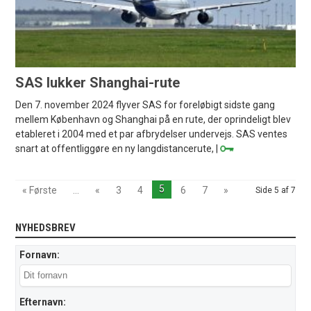
SAS lukker Shanghai-rute
Den 7. november 2024 flyver SAS for foreløbigt sidste gang
mellem København og Shanghai på en rute, der oprindeligt blev
etableret i 2004 med et par afbrydelser undervejs. SAS ventes
snart at offentliggøre en ny langdistancerute, |
5
« Første
...
«
3
4
6
7
»
Side 5 af 7
NYHEDSBREV
Fornavn:
Efternavn: