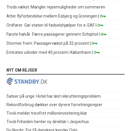
Trods vækst: Mangler rejsemuligheder om sommeren
Atter flyforbindelse mellem Esbjerg og Groningen
|
Ordfører: Gør staten til fødselshjælper for e-SAF
|
Første halvår: Færre passagerer gennem Schiphol
|
Stormer frem: Passagervækst på 32 procent
|
Emirates udvider med 40 procent i København
|
NYT OM REJSER
Satser på unge: Hotel har løst rekrutteringsproblem
Rekordforbrug dækker over dyrere forretningsrejser
Tivoli melder trecifret millioninvestering klar
Tivoli Friheden henter ny direktør i Jesperhus
Go Nordic: For få danskere kender Oslo