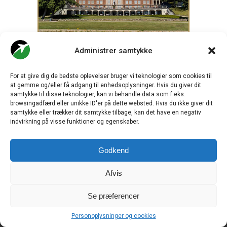
Administrer samtykke
For at give dig de bedste oplevelser bruger vi teknologier som cookies til
at gemme og/eller få adgang til enhedsoplysninger. Hvis du giver dit
samtykke til disse teknologier, kan vi behandle data som f.eks.
browsingadfærd eller unikke ID'er på dette websted. Hvis du ikke giver dit
samtykke eller trækker dit samtykke tilbage, kan det have en negativ
indvirkning på visse funktioner og egenskaber.
Godkend
.
Afvis
CHECK-IN.DK
er Skandinaviens førende digitale branchemedie
Se præferencer
om luftfart og drives af
Travelmedia Nordic ApS.
Ansvarshavende redaktør:
Personoplysninger og cookies
Ole Kirchert Christensen