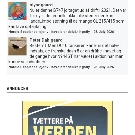
olyndgaard
Nu er denne B747 jo taget ud af drift i 2021. Det var
for dyrt,,det er heller ikke alle steder den kan
lande..imod sætning til de mange CL 215/415 som
kan lave optankning...
Nordic Seaplanes-ejer vil have brandslukningsfly
·
28. July 2026
Peter Dahlgaard
Bestemt. Men DC10 tankeren kan kun det halve i
indsats, de franske dash 8 er en dråbe i havet og
de gange hvor N944ST har været i aktion har man
kunne se indsatsen....
Nordic Seaplanes-ejer vil have brandslukningsfly
·
28. July 2026
ANNONCER
.