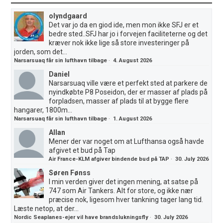
olyndgaard
Det var jo da en giod ide, men mon ikke SFJ er et
bedre sted..SFJ har jo i forvejen faciliteterne og det
kræver nok ikke lige så store investeringer på
jorden, som det...
Narsarsuaq får sin lufthavn tilbage
·
4. August 2026
Daniel
Narsarsuaq ville være et perfekt sted at parkere de
nyindkøbte P8 Poseidon, der er masser af plads på
forpladsen, masser af plads til at bygge flere
hangarer, 1800m...
Narsarsuaq får sin lufthavn tilbage
·
1. August 2026
Allan
Mener der var noget om at Lufthansa også havde
afgivet et bud på Tap
Air France-KLM afgiver bindende bud på TAP
·
30. July 2026
Søren Fønss
I min verden giver det ingen mening, at satse på
747 som Air Tankers. Alt for store, og ikke nær
præcise nok, ligesom hver tankning tager lang tid.
Læste netop, at der...
Nordic Seaplanes-ejer vil have brandslukningsfly
·
30. July 2026