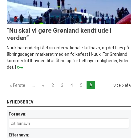
“Nu skal vi gøre Grønland kendt ude i
verden”
Nuuk har endelig fået sin internationale lufthavn, og det blev på
åbningsdagen markeret med en folkefest i Nuuk. For Grønland
kommer lufthavnen til at åbne op for helt nye muligheder, lyder
det. |
6
« Første
...
«
2
3
4
5
Side 6 af 6
NYHEDSBREV
Fornavn:
Efternavn: