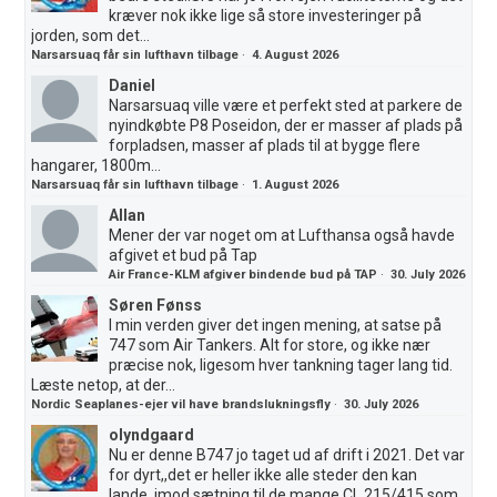
kræver nok ikke lige så store investeringer på
jorden, som det...
Narsarsuaq får sin lufthavn tilbage
·
4. August 2026
Daniel
Narsarsuaq ville være et perfekt sted at parkere de
nyindkøbte P8 Poseidon, der er masser af plads på
forpladsen, masser af plads til at bygge flere
hangarer, 1800m...
Narsarsuaq får sin lufthavn tilbage
·
1. August 2026
Allan
Mener der var noget om at Lufthansa også havde
afgivet et bud på Tap
Air France-KLM afgiver bindende bud på TAP
·
30. July 2026
Søren Fønss
I min verden giver det ingen mening, at satse på
747 som Air Tankers. Alt for store, og ikke nær
præcise nok, ligesom hver tankning tager lang tid.
Læste netop, at der...
Nordic Seaplanes-ejer vil have brandslukningsfly
·
30. July 2026
olyndgaard
Nu er denne B747 jo taget ud af drift i 2021. Det var
for dyrt,,det er heller ikke alle steder den kan
lande..imod sætning til de mange CL 215/415 som