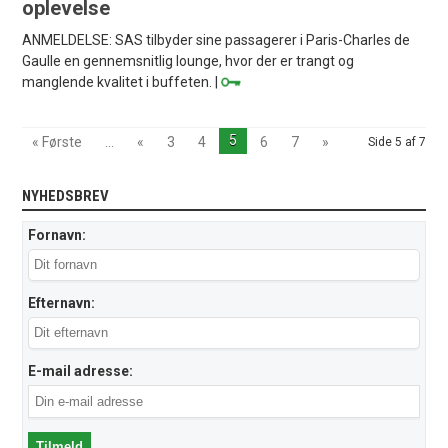
oplevelse
ANMELDELSE: SAS tilbyder sine passagerer i Paris-Charles de
Gaulle en gennemsnitlig lounge, hvor der er trangt og
manglende kvalitet i buffeten. |
5
« Første
...
«
3
4
6
7
»
Side 5 af 7
NYHEDSBREV
Fornavn:
Efternavn:
E-mail adresse: