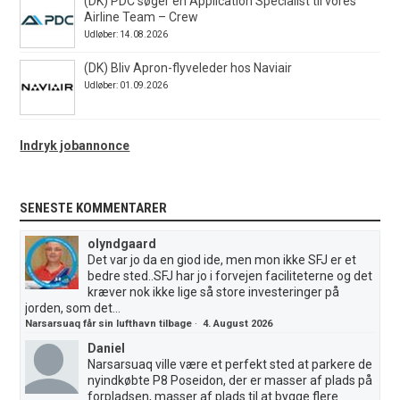
(DK) PDC søger en Application Specialist til vores
Airline Team – Crew
Udløber: 14.08.2026
(DK) Bliv Apron-flyveleder hos Naviair
Udløber: 01.09.2026
Indryk jobannonce
SENESTE KOMMENTARER
olyndgaard
Det var jo da en giod ide, men mon ikke SFJ er et
bedre sted..SFJ har jo i forvejen faciliteterne og det
kræver nok ikke lige så store investeringer på
jorden, som det...
Narsarsuaq får sin lufthavn tilbage
·
4. August 2026
Daniel
Narsarsuaq ville være et perfekt sted at parkere de
nyindkøbte P8 Poseidon, der er masser af plads på
forpladsen, masser af plads til at bygge flere