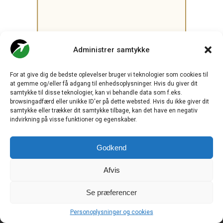
Administrer samtykke
.
For at give dig de bedste oplevelser bruger vi teknologier som cookies til
at gemme og/eller få adgang til enhedsoplysninger. Hvis du giver dit
CHECK-IN.DK
er Skandinaviens førende digitale branchemedie
om luftfart og drives af
Travelmedia Nordic ApS.
samtykke til disse teknologier, kan vi behandle data som f.eks.
browsingadfærd eller unikke ID'er på dette websted. Hvis du ikke giver dit
Ansvarshavende redaktør:
samtykke eller trækker dit samtykke tilbage, kan det have en negativ
Ole Kirchert Christensen
indvirkning på visse funktioner og egenskaber.
Redaktionen:
Christian Granhøj Skouboe
Godkend
Henrik Baumgarten
Danny Longhi Andreasen
Mathias Majlund Laursen
Afvis
Salg og jobannoncer:
salg@travelmedianordic.com
Se præferencer
Vi tager ansvar for indholdet og er tilmeldt
Personoplysninger og cookies