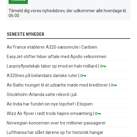
Tilmeld dig vores nyhedsbrev, der udkommer alle hverdage kl.
06:00
SENESTE NYHEDER
Air France etablerer A320-sæsonrute i Caribien
EasyJet-stifter hilser aftale med Apollo velkommen
Lavprisflyselskab taber op imod en halv milliard
|
A320neo på Icelandairs danske ruter
|
Air Baltic tvunget til at udsætte møde med kreditorer
|
Stockholm-Arlanda satte rekord i juli
Air India har fundet sin nye topchef i Etiopien
Wizz Air flyver i rødt trods højere omsætning
|
Norwegian-koncernen over tre millioner passagerer
Lufthansa har slået dørene op for historisk hangar