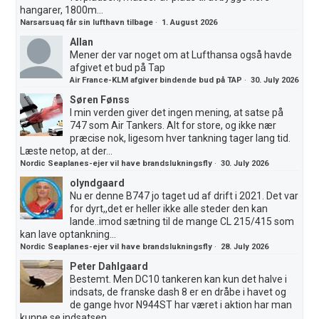
hangarer, 1800m...
Narsarsuaq får sin lufthavn tilbage
·
1. August 2026
Allan
Mener der var noget om at Lufthansa også havde
afgivet et bud på Tap
Air France-KLM afgiver bindende bud på TAP
·
30. July 2026
Søren Fønss
I min verden giver det ingen mening, at satse på
747 som Air Tankers. Alt for store, og ikke nær
præcise nok, ligesom hver tankning tager lang tid.
Læste netop, at der...
Nordic Seaplanes-ejer vil have brandslukningsfly
·
30. July 2026
olyndgaard
Nu er denne B747 jo taget ud af drift i 2021. Det var
for dyrt,,det er heller ikke alle steder den kan
lande..imod sætning til de mange CL 215/415 som
kan lave optankning...
Nordic Seaplanes-ejer vil have brandslukningsfly
·
28. July 2026
Peter Dahlgaard
Bestemt. Men DC10 tankeren kan kun det halve i
indsats, de franske dash 8 er en dråbe i havet og
de gange hvor N944ST har været i aktion har man
kunne se indsatsen....