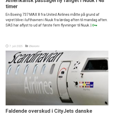
Amerikansk passagerfly fanget i Nuuk i 48
timer
En Boeing 737 MAX 8 fra United Airlines måtte på grund af
vejret blive i lufthavnen i Nuuk fra lørdag aften til mandag aften.
SAS har aflyst to ud af første fem flyvninger til Nuuk. |
7. juli 2025
Økonomi
Faldende overskud i CityJets danske