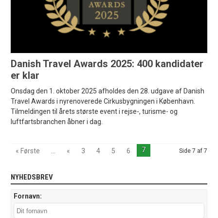
Danish Travel Awards 2025: 400 kandidater
er klar
Onsdag den 1. oktober 2025 afholdes den 28. udgave af Danish
Travel Awards i nyrenoverede Cirkusbygningen i København.
Tilmeldingen til årets største event i rejse-, turisme- og
luftfartsbranchen åbner i dag.
7
« Første
...
«
3
4
5
6
Side 7 af 7
NYHEDSBREV
Fornavn: