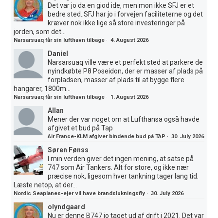
Det var jo da en giod ide, men mon ikke SFJ er et
bedre sted..SFJ har jo i forvejen faciliteterne og det
kræver nok ikke lige så store investeringer på
jorden, som det...
Narsarsuaq får sin lufthavn tilbage
·
4. August 2026
Daniel
Narsarsuaq ville være et perfekt sted at parkere de
nyindkøbte P8 Poseidon, der er masser af plads på
forpladsen, masser af plads til at bygge flere
hangarer, 1800m...
Narsarsuaq får sin lufthavn tilbage
·
1. August 2026
Allan
Mener der var noget om at Lufthansa også havde
afgivet et bud på Tap
Air France-KLM afgiver bindende bud på TAP
·
30. July 2026
Søren Fønss
I min verden giver det ingen mening, at satse på
747 som Air Tankers. Alt for store, og ikke nær
præcise nok, ligesom hver tankning tager lang tid.
Læste netop, at der...
Nordic Seaplanes-ejer vil have brandslukningsfly
·
30. July 2026
olyndgaard
Nu er denne B747 jo taget ud af drift i 2021. Det var