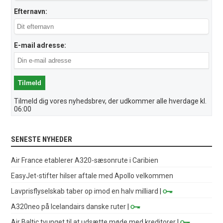
Efternavn:
E-mail adresse:
Tilmeld dig vores nyhedsbrev, der udkommer alle hverdage kl.
06:00
SENESTE NYHEDER
Air France etablerer A320-sæsonrute i Caribien
EasyJet-stifter hilser aftale med Apollo velkommen
Lavprisflyselskab taber op imod en halv milliard
|
A320neo på Icelandairs danske ruter
|
Air Baltic tvunget til at udsætte møde med kreditorer
|