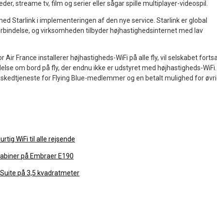
der, streame tv, film og serier eller sågar spille multiplayer-videospil.
d Starlink i implementeringen af den nye service. Starlink er global
forbindelse, og virksomheden tilbyder højhastighedsinternet med lav
r Air France installerer højhastigheds-WiFi på alle fly, vil selskabet forts
delse om bord på fly, der endnu ikke er udstyret med højhastigheds-WiFi.
eskedtjeneste for Flying Blue-medlemmer og en betalt mulighed for øvr
urtig WiFi til alle rejsende
 kabiner på Embraer E190
: Suite på 3,5 kvadratmeter