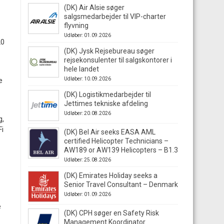
(DK) Air Alsie søger
salgsmedarbejder til VIP-charter
flyvning
Udløber: 01.09.2026
20
(DK) Jysk Rejsebureau søger
rejsekonsulenter til salgskontorer i
hele landet
Udløber: 10.09.2026
e
(DK) Logistikmedarbejder til
Jettimes tekniske afdeling
Udløber: 20.08.2026
g,
Fi
(DK) Bel Air seeks EASA AML
certified Helicopter Technicians –
AW189 or AW139 Helicopters – B1.3
Udløber: 25.08.2026
(DK) Emirates Holiday seeks a
Senior Travel Consultant – Denmark
Udløber: 01.09.2026
e
(DK) CPH søger en Safety Risk
Management Koordinator