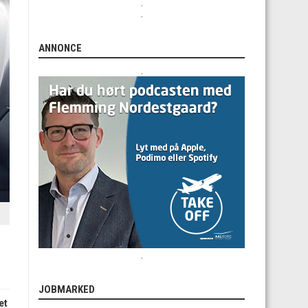
.
.
ANNONCE
.
.
JOBMARKED
et