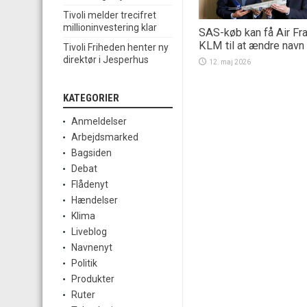
Tivoli melder trecifret
millioninvestering klar
SAS-køb kan få Air Fr
KLM til at ændre navn
Tivoli Friheden henter ny
direktør i Jesperhus
12. maj 2026
KATEGORIER
Anmeldelser
Arbejdsmarked
Bagsiden
Debat
Flådenyt
Hændelser
Klima
Liveblog
Navnenyt
Politik
Produkter
Ruter