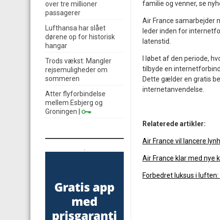
familie og venner, se nyhe
over tre millioner
passagerer
Air France samarbejder me
Lufthansa har slået
leder inden for internet
dørene op for historisk
latenstid.
hangar
I løbet af den periode, hvo
Trods vækst: Mangler
tilbyde en internetforbin
rejsemuligheder om
sommeren
Dette gælder en gratis b
internetanvendelse.
Atter flyforbindelse
mellem Esbjerg og
Groningen
|
Relaterede artikler:
Air France vil lancere lynh
.
Air France klar med nye
Forbedret luksus i luften