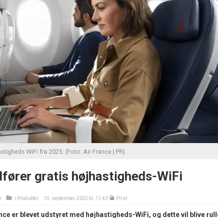
astigheds WiFi fra 2025. (Foto: Air France | PR)
dfører gratis højhastigheds-WiFi
n
i
Produkter
10. september 2025 kl. 11:43
Print
ance er blevet udstyret med højhastigheds-WiFi, og dette vil blive rull