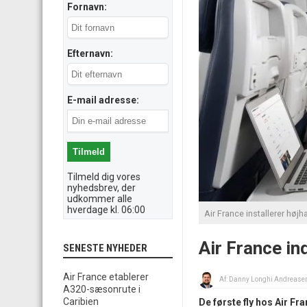
Fornavn:
Efternavn:
E-mail adresse:
Tilmeld dig vores
nyhedsbrev, der
udkommer alle
hverdage kl. 06:00
Air France installerer højh
Air France in
SENESTE NYHEDER
Air France etablerer
Af:
Danny Longhi Andrease
A320-sæsonrute i
Caribien
De første fly hos Air Fr