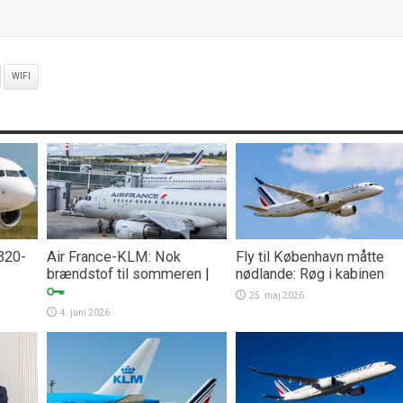
WIFI
A320-
Air France-KLM: Nok
Fly til København måtte
brændstof til sommeren
|
nødlande: Røg i kabinen
25. maj 2026
4. juni 2026