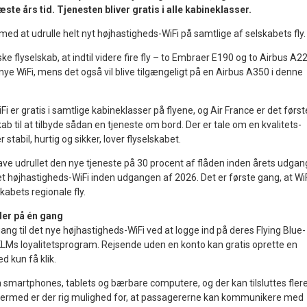
æste års tid. Tjenesten bliver gratis i alle kabineklasser.
 med at udrulle helt nyt højhastigheds-WiFi på samtlige af selskabets fly.
ke flyselskab, at indtil videre fire fly – to Embraer E190 og to Airbus A2
 nye WiFi, mens det også vil blive tilgængeligt på en Airbus A350 i denne
i er gratis i samtlige kabineklasser på flyene, og Air France er det først
ab til at tilbyde sådan en tjeneste om bord. Der er tale om en kvalitets-
 stabil, hurtig og sikker, lover flyselskabet.
ave udrullet den nye tjeneste på 30 procent af flåden inden årets udgan
t højhastigheds-WiFi inden udgangen af 2026. Det er første gang, at Wi
skabets regionale fly.
der på én gang
g til det nye højhastigheds-WiFi ved at logge ind på deres Flying Blue-
-KLMs loyalitetsprogram. Rejsende uden en konto kan gratis oprette en
 kun få klik.
ia smartphones, tablets og bærbare computere, og der kan tilsluttes fler
ermed er der rig mulighed for, at passagererne kan kommunikere med