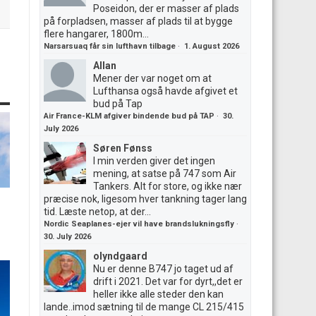
Poseidon, der er masser af plads
på forpladsen, masser af plads til at bygge
flere hangarer, 1800m...
Narsarsuaq får sin lufthavn tilbage
·
1. August 2026
Allan
Mener der var noget om at
Lufthansa også havde afgivet et
bud på Tap
Air France-KLM afgiver bindende bud på TAP
·
30.
July 2026
Søren Fønss
I min verden giver det ingen
mening, at satse på 747 som Air
Tankers. Alt for store, og ikke nær
præcise nok, ligesom hver tankning tager lang
tid. Læste netop, at der...
Nordic Seaplanes-ejer vil have brandslukningsfly
·
30. July 2026
olyndgaard
Nu er denne B747 jo taget ud af
drift i 2021. Det var for dyrt,,det er
heller ikke alle steder den kan
lande..imod sætning til de mange CL 215/415