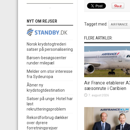
.
NYT OM REJSER
Tagget med:
AIR FRANCE
FLERE ARTIKLER:
Norsk krydstogtrederi
satser på personalisering
Børsen-besøgscenter
runder milepæl
Melder om stor interesse
fra Sydeuropa
Air France etablerer 
Åbner ny
sæsonrute i Caribien
krydstogtdestination
7. august 2026
Satser på unge: Hotel har
løst
rekrutteringsproblem
Rekordforbrug dækker
over dyrere
forretningsrejser