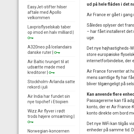
ud på hele flåden i det n
EasyJet-stifter hilser
aftale med Apollo
Air France er gået i gang
velkommen
Således oplyser det frans
Lavprisflyselskab taber
– har fået installeret det
op imod en halv milliard
|
uge.
A320neo på Icelandairs
Det nye højhastigheds-WiF
danske ruter
|
store europæiske flyselsk
internetforbindelse, der er
Air Baltic tvunget til at
udsætte møde med
Air France forventer at h
kreditorer
|
mens samtlige fly har fåe
Stockholm-Arlanda satte
bliver tilgængeligt på sel
rekord i juli
Kan anvende flere enhe
Air India har fundet sin
Passagererne kan få adgan
nye topchef i Etiopien
konto, der er Air France
Wizz Air flyver i rødt
konto direkte om bord med
trods højere omsætning
|
Det nye WiFi kan tilgås v
enheder på samme tid. D
Norwegian-koncernen