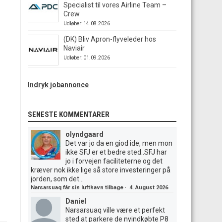
Specialist til vores Airline Team –
Crew
Udløber: 14.08.2026
(DK) Bliv Apron-flyveleder hos
Naviair
Udløber: 01.09.2026
Indryk jobannonce
SENESTE KOMMENTARER
olyndgaard
Det var jo da en giod ide, men mon
ikke SFJ er et bedre sted..SFJ har
jo i forvejen faciliteterne og det
kræver nok ikke lige så store investeringer på
jorden, som det...
Narsarsuaq får sin lufthavn tilbage
·
4. August 2026
Daniel
Narsarsuaq ville være et perfekt
sted at parkere de nyindkøbte P8