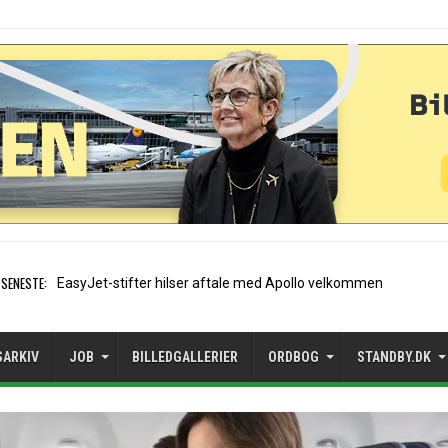
SENESTE:
Air France etablerer A320-s
SARKIV
JOB
BILLEDGALLERIER
ORDBOG
STANDBY.DK