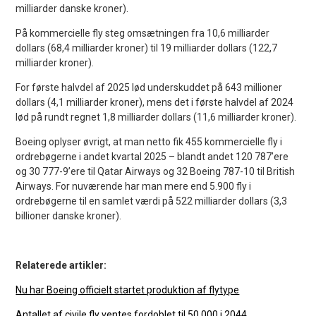
milliarder danske kroner).
På kommercielle fly steg omsætningen fra 10,6 milliarder
dollars (68,4 milliarder kroner) til 19 milliarder dollars (122,7
milliarder kroner).
For første halvdel af 2025 lød underskuddet på 643 millioner
dollars (4,1 milliarder kroner), mens det i første halvdel af 2024
lød på rundt regnet 1,8 milliarder dollars (11,6 milliarder kroner).
Boeing oplyser øvrigt, at man netto fik 455 kommercielle fly i
ordrebøgerne i andet kvartal 2025 – blandt andet 120 787’ere
og 30 777-9’ere til Qatar Airways og 32 Boeing 787-10 til British
Airways. For nuværende har man mere end 5.900 fly i
ordrebøgerne til en samlet værdi på 522 milliarder dollars (3,3
billioner danske kroner).
Relaterede artikler:
Nu har Boeing officielt startet produktion af flytype
Antallet af civile fly ventes fordoblet til 50.000 i 2044