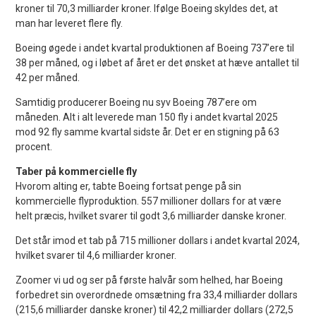
kroner til 70,3 milliarder kroner. Ifølge Boeing skyldes det, at
man har leveret flere fly.
Boeing øgede i andet kvartal produktionen af Boeing 737’ere til
38 per måned, og i løbet af året er det ønsket at hæve antallet til
42 per måned.
Samtidig producerer Boeing nu syv Boeing 787’ere om
måneden. Alt i alt leverede man 150 fly i andet kvartal 2025
mod 92 fly samme kvartal sidste år. Det er en stigning på 63
procent.
Taber på kommercielle fly
Hvorom alting er, tabte Boeing fortsat penge på sin
kommercielle flyproduktion. 557 millioner dollars for at være
helt præcis, hvilket svarer til godt 3,6 milliarder danske kroner.
Det står imod et tab på 715 millioner dollars i andet kvartal 2024,
hvilket svarer til 4,6 milliarder kroner.
Zoomer vi ud og ser på første halvår som helhed, har Boeing
forbedret sin overordnede omsætning fra 33,4 milliarder dollars
(215,6 milliarder danske kroner) til 42,2 milliarder dollars (272,5