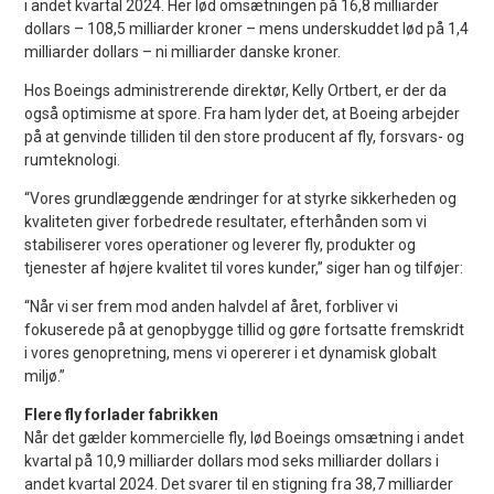
i andet kvartal 2024. Her lød omsætningen på 16,8 milliarder
dollars – 108,5 milliarder kroner – mens underskuddet lød på 1,4
milliarder dollars – ni milliarder danske kroner.
Hos Boeings administrerende direktør, Kelly Ortbert, er der da
også optimisme at spore. Fra ham lyder det, at Boeing arbejder
på at genvinde tilliden til den store producent af fly, forsvars- og
rumteknologi.
“Vores grundlæggende ændringer for at styrke sikkerheden og
kvaliteten giver forbedrede resultater, efterhånden som vi
stabiliserer vores operationer og leverer fly, produkter og
tjenester af højere kvalitet til vores kunder,” siger han og tilføjer:
“Når vi ser frem mod anden halvdel af året, forbliver vi
fokuserede på at genopbygge tillid og gøre fortsatte fremskridt
i vores genopretning, mens vi opererer i et dynamisk globalt
miljø.”
Flere fly forlader fabrikken
Når det gælder kommercielle fly, lød Boeings omsætning i andet
kvartal på 10,9 milliarder dollars mod seks milliarder dollars i
andet kvartal 2024. Det svarer til en stigning fra 38,7 milliarder