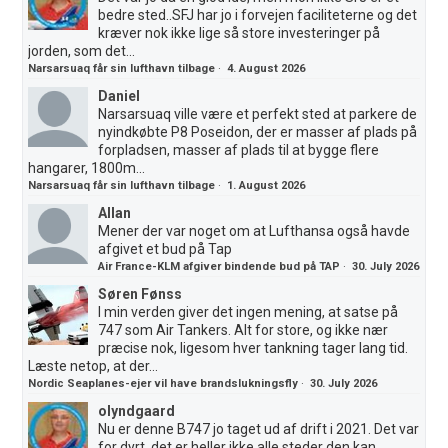
bedre sted..SFJ har jo i forvejen faciliteterne og det
kræver nok ikke lige så store investeringer på
jorden, som det...
Narsarsuaq får sin lufthavn tilbage
·
4. August 2026
Daniel
Narsarsuaq ville være et perfekt sted at parkere de
nyindkøbte P8 Poseidon, der er masser af plads på
forpladsen, masser af plads til at bygge flere
hangarer, 1800m...
Narsarsuaq får sin lufthavn tilbage
·
1. August 2026
Allan
Mener der var noget om at Lufthansa også havde
afgivet et bud på Tap
Air France-KLM afgiver bindende bud på TAP
·
30. July 2026
Søren Fønss
I min verden giver det ingen mening, at satse på
747 som Air Tankers. Alt for store, og ikke nær
præcise nok, ligesom hver tankning tager lang tid.
Læste netop, at der...
Nordic Seaplanes-ejer vil have brandslukningsfly
·
30. July 2026
olyndgaard
Nu er denne B747 jo taget ud af drift i 2021. Det var
for dyrt,,det er heller ikke alle steder den kan