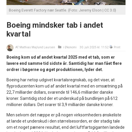
Boeing Everett Factory nær Seattle. (Foto: Jeremy Elson | CC 3.0)
Boeing mindsker tab i andet
kvartal
Af:
Mathias Majlund Laursen
i
Økonomi
30. juli 2025 kl. 11:52
Print
Boeing kom ud af andet kvartal 2025 med et tab, som er
lavere end samme tid sidste år. Samtidig har man fået flere
ordrer i bøgerne og øget produktionen, lyder det.
Boeing har netop udgivet kvartalsregnskab, og det viser, at
flyproducenten kom ud af andet kvartal med en omsætning på
22,7 milliarder dollars, svarende til 146,6 milliarder danske
kroner. Samtidig stod der et underskud på bundlinjen på 612
millioner dollars. Det svarer til 3,9 milliarder danske kroner.
Men selvom det næppe er på nogen virksomheders ønskeliste
at lande et underskud i den størrelsesorden, er der stadig tale
om et noget pænere resultat, end det luftfartsgiganten landede