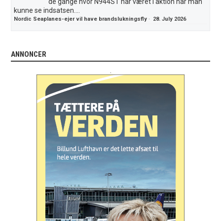
de gange hvor N944ST har været i aktion har man
kunne se indsatsen....
Nordic Seaplanes-ejer vil have brandslukningsfly
·
28. July 2026
ANNONCER
.