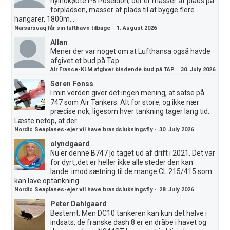
nyindkøbte P8 Poseidon, der er masser af plads på
forpladsen, masser af plads til at bygge flere
hangarer, 1800m...
Narsarsuaq får sin lufthavn tilbage
·
1. August 2026
Allan
Mener der var noget om at Lufthansa også havde
afgivet et bud på Tap
Air France-KLM afgiver bindende bud på TAP
·
30. July 2026
Søren Fønss
I min verden giver det ingen mening, at satse på
747 som Air Tankers. Alt for store, og ikke nær
præcise nok, ligesom hver tankning tager lang tid.
Læste netop, at der...
Nordic Seaplanes-ejer vil have brandslukningsfly
·
30. July 2026
olyndgaard
Nu er denne B747 jo taget ud af drift i 2021. Det var
for dyrt,,det er heller ikke alle steder den kan
lande..imod sætning til de mange CL 215/415 som
kan lave optankning...
Nordic Seaplanes-ejer vil have brandslukningsfly
·
28. July 2026
Peter Dahlgaard
Bestemt. Men DC10 tankeren kan kun det halve i
indsats, de franske dash 8 er en dråbe i havet og