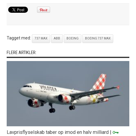
Tagget med:
737 MAX
ABB
BOEING
BOEING 737 MAX
FLERE ARTIKLER:
Lavprisflyselskab taber op imod en halv milliard
|