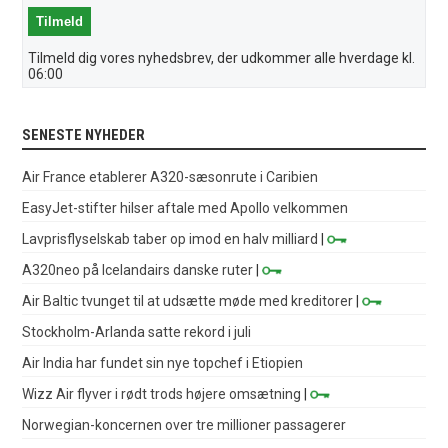
Tilmeld dig vores nyhedsbrev, der udkommer alle hverdage kl.
06:00
SENESTE NYHEDER
Air France etablerer A320-sæsonrute i Caribien
EasyJet-stifter hilser aftale med Apollo velkommen
Lavprisflyselskab taber op imod en halv milliard
|
A320neo på Icelandairs danske ruter
|
Air Baltic tvunget til at udsætte møde med kreditorer
|
Stockholm-Arlanda satte rekord i juli
Air India har fundet sin nye topchef i Etiopien
Wizz Air flyver i rødt trods højere omsætning
|
Norwegian-koncernen over tre millioner passagerer