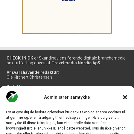
.
CHECK-IN.DK
er Skandinaviens førende digitale branchemedie
om luftfart og drives af
Travelmedia Nordic ApS.
Ansvarshavende redaktør:
Ole Kirchert Christensen
Redaktionen:
Christian Granhøj Skouboe
Henrik Baumgarten
Administrer samtykke
Danny Longhi Andreasen
Mathias Majlund Laursen
For at give dig de bedste oplevelser bruger vi teknologier som cookies til
Salg og jobannoncer:
at gemme og/eller få adgang til enhedsoplysninger. Hvis du giver dit
salg@travelmedianordic.com
samtykke til disse teknologier, kan vi behandle data som f.eks.
browsingadfærd eller unikke ID'er på dette websted. Hvis du ikke giver dit
samtykke eller trækker dit samtykke tilbage, kan det have en negativ