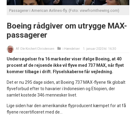
Passagerer i American Airlines-fly. (Foto: viewfromthewing.com)
Boeing rådgiver om utrygge MAX-
passagerer
Af:
Ole Kirchert Christensen
i
Hændelser
1. januar 2020 kl. 16:30
Undersøgelser fra 16 markeder viser ifølge Boeing, at 40
procent af de rejsende ikke vil flyve med 737 MAX, når flyet
kommer tilbage i drift. Flyselskaberne får vejledning.
Det er nu 295 dage siden, at Boeing 737 MAX-flyene fik globalt
flyveforbud efter to havarier i Indonesien og Etiopien, der
samlet kostede 346 mennesker livet.
Lige siden har den amerikanske flyproducent kæmpet for at få
flyene recertificeret med de...