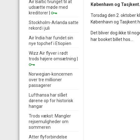
Air Baltic tvunget til at
København og Tasjkent. N
udsætte møde med
kreditorer
|
Torsdag den 2. oktober k
København og Tasjkent h
Stockholm-Arlanda satte
rekord i juli
Det bliver dog ikke til no
Air India har fundet sin
har booket billet hos...
nye topchef i Etiopien
Wizz Air flyver i rødt
trods højere omsætning
|
Norwegian-koncernen
over tre millioner
passagerer
Lufthansa har slået
dørene op for historisk
hangar
Trods vækst: Mangler
rejsemuligheder om
sommeren
Atter flyforbindelse