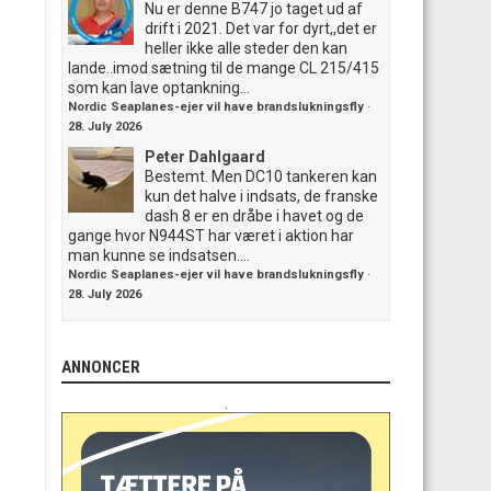
Nu er denne B747 jo taget ud af
drift i 2021. Det var for dyrt,,det er
heller ikke alle steder den kan
lande..imod sætning til de mange CL 215/415
som kan lave optankning...
Nordic Seaplanes-ejer vil have brandslukningsfly
·
28. July 2026
Peter Dahlgaard
Bestemt. Men DC10 tankeren kan
kun det halve i indsats, de franske
dash 8 er en dråbe i havet og de
gange hvor N944ST har været i aktion har
man kunne se indsatsen....
Nordic Seaplanes-ejer vil have brandslukningsfly
·
28. July 2026
ANNONCER
.