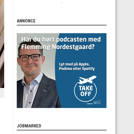
.
.
ANNONCE
.
.
JOBMARKED