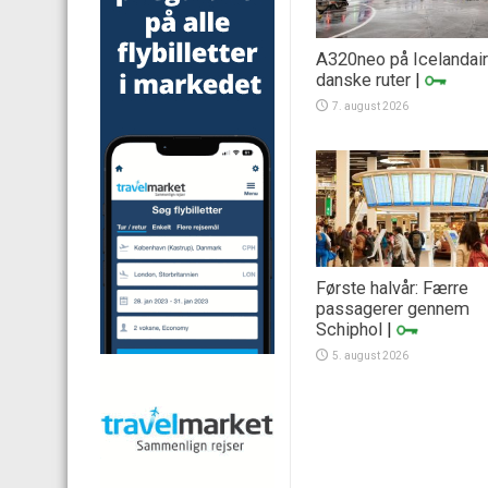
A320neo på Icelandai
danske ruter
|
7. august 2026
Første halvår: Færre
passagerer gennem
Schiphol
|
5. august 2026