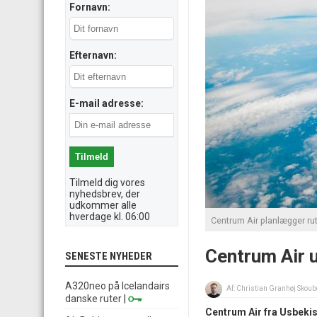
Fornavn:
Efternavn:
E-mail adresse:
Tilmeld dig vores
nyhedsbrev, der
udkommer alle
hverdage kl. 06:00
Centrum Air planlægger rut
Centrum Air u
SENESTE NYHEDER
A320neo på Icelandairs
Af:
Christian Granhøj Skoub
danske ruter
|
Centrum Air fra Usbeki