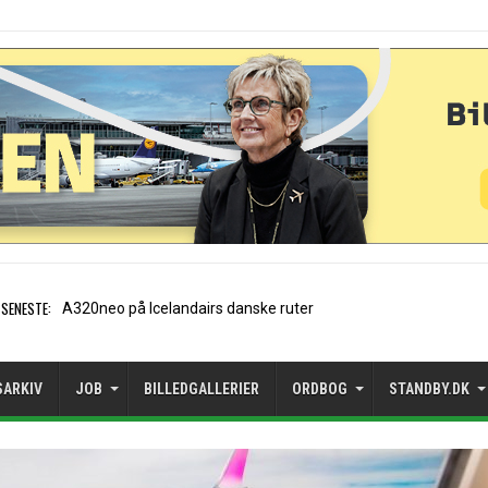
SENESTE:
Air Baltic tvunget til at ud
SARKIV
JOB
BILLEDGALLERIER
ORDBOG
STANDBY.DK