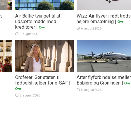
rs
Air Baltic tvunget til at
Wizz Air flyver i rødt trods
udsætte møde med
højere omsætning
|
kreditorer
|
6. august 2026
6. august 2026
Ordfører: Gør staten til
Atter flyforbindelse mell
fødselshjælper for e-SAF
|
Esbjerg og Groningen
|
5. august 2026
5. august 2026