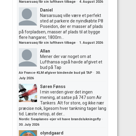
Narsarsuaq får sin lufthavn tilbage
·
4. August 2026
Daniel
Narsarsuaq ville være et perfekt
sted at parkere de nyindkøbte P8
Poseidon, der er masser af plads
på forpladsen, masser af plads til at bygge
flere hangarer, 1800m...
Narsarsuaq får sin lufthavn tilbage
·
1. August 2026
Allan
Mener der var noget om at
Lufthansa også havde afgivet et
bud på Tap
Air France-KLM afgiver bindende bud på TAP
·
30.
July 2026
Søren Fønss
I min verden giver det ingen
mening, at satse på 747 som Air
Tankers. Alt for store, og ikke nær
præcise nok, ligesom hver tankning tager lang
tid. Læste netop, at der...
Nordic Seaplanes-ejer vil have brandslukningsfly
·
30. July 2026
olyndgaard