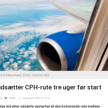
e til København. (Foto: Centrum Air)
dsætter CPH-rute tre uger før start
oe
i
Ruter
12. september 2025 kl. 14:49
stan må atter udsætte opstarten af den kommende rute mellem