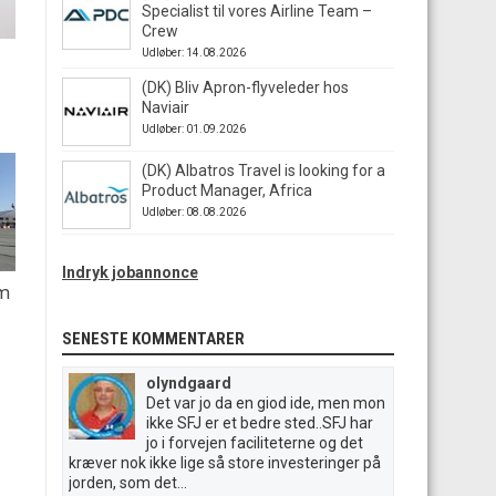
Specialist til vores Airline Team –
Crew
Udløber: 14.08.2026
(DK) Bliv Apron-flyveleder hos
Naviair
Udløber: 01.09.2026
(DK) Albatros Travel is looking for a
Product Manager, Africa
Udløber: 08.08.2026
Indryk jobannonce
em
SENESTE KOMMENTARER
olyndgaard
Det var jo da en giod ide, men mon
ikke SFJ er et bedre sted..SFJ har
jo i forvejen faciliteterne og det
kræver nok ikke lige så store investeringer på
jorden, som det...