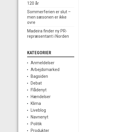
120 år
Sommerferien er slut –
men sæsonen er ikke
ovre
Madeira finder ny PR-
repræsentant i Norden
KATEGORIER
Anmeldelser
Arbejdsmarked
Bagsiden
Debat
Flådenyt
Hændelser
Klima
Liveblog
Navnenyt
Politik
Produkter