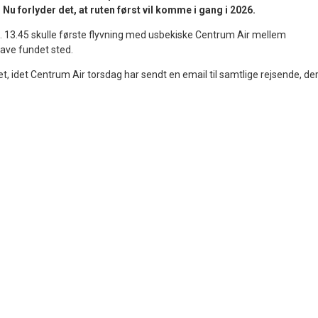
u forlyder det, at ruten først vil komme i gang i 2026.
l. 13.45 skulle første flyvning med usbekiske Centrum Air mellem
ave fundet sted.
get, idet Centrum Air torsdag har sendt en email til samtlige rejsende, de