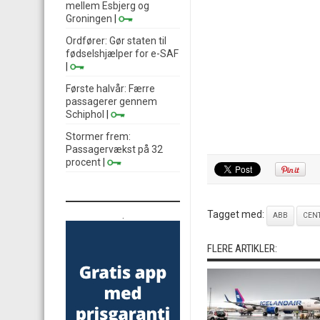
mellem Esbjerg og
Groningen
|
Ordfører: Gør staten til
fødselshjælper for e-SAF
|
Første halvår: Færre
passagerer gennem
Schiphol
|
Stormer frem:
Passagervækst på 32
procent
|
Tagget med:
.
ABB
CENT
FLERE ARTIKLER: