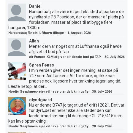
Daniel
Narsarsuaq ville være et perfekt sted at parkere de
nyindkøbte P8 Poseidon, der er masser af plads på
forpladsen, masser af plads til at bygge flere
hangarer, 1800m...
Narsarsuaq får sin lufthavn tilbage
·
1. August 2026
Allan
Mener der var noget om at Lufthansa også havde
afgivet et bud på Tap
Air France-KLM afgiver bindende bud på TAP
·
30. July 2026
Søren Fønss
I min verden giver det ingen mening, at satse på
747 som Air Tankers. Alt for store, og ikke nær
præcise nok, ligesom hver tankning tager lang tid.
Læste netop, at der...
Nordic Seaplanes-ejer vil have brandslukningsfly
·
30. July 2026
olyndgaard
Nu er denne B747 jo taget ud af drift i 2021. Det var
for dyrt,,det er heller ikke alle steder den kan
lande..imod sætning til de mange CL 215/415 som
kan lave optankning...
Nordic Seaplanes-ejer vil have brandslukningsfly
·
28. July 2026