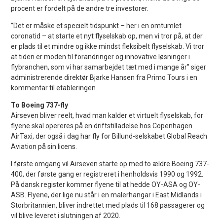
procent er fordelt på de andre tre investorer.
”Det er måske et specielt tidspunkt – her i en omtumlet
coronatid – at starte et nyt flyselskab op, men vi tror på, at der
er plads til et mindre og ikke mindst fleksibelt flyselskab. Vi tror
at tiden er moden til forandringer og innovative løsninger i
flybranchen, som vi har samarbejdet tæt med i mange år” siger
administrerende direktør Bjarke Hansen fra Primo Tours i en
kommentar til etableringen.
To Boeing 737-fly
Airseven bliver reelt, hvad man kalder et virtuelt flyselskab, for
flyene skal opereres på en driftstilladelse hos Copenhagen
AirTaxi, der også i dag har fly for Billund-selskabet Global Reach
Aviation på sin licens.
I første omgang vil Airseven starte op med to ældre Boeing 737-
400, der første gang er registreret i henholdsvis 1990 og 1992.
På dansk register kommer flyene til at hedde OY-ASA og OY-
ASB. Flyene, der lige nu står i en malerhangar i East Midlands i
Storbritannien, bliver indrettet med plads til 168 passagerer og
vil blive leveret i slutningen af 2020.