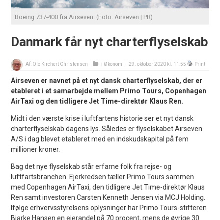
Boeing 737-400 fra Airseven. (Foto: Airseven | PR)
Danmark får nyt charterflyselskab
Af:
Ole Kirchert Christensen
i
Økonomi
29. oktober 2020 kl. 11:55
Print
Airseven er navnet på et nyt dansk charterflyselskab, der er
etableret i et samarbejde mellem Primo Tours, Copenhagen
AirTaxi og den tidligere Jet Time-direktør Klaus Ren.
Midt i den værste krise i luftfartens historie ser et nyt dansk
charterflyselskab dagens lys. Således er flyselskabet Airseven
A/S i dag blevet etableret med en indskudskapital på fem
millioner kroner.
Bag det nye flyselskab står erfarne folk fra rejse- og
luftfartsbranchen. Ejerkredsen tæller Primo Tours sammen
med Copenhagen AirTaxi, den tidligere Jet Time-direktør Klaus
Ren samt investoren Carsten Kenneth Jensen via MCJ Holding.
Ifølge erhvervsstyrelsens oplysninger har Primo Tours-stifteren
Bjarke Hansen en ejerandel på 70 procent, mens de øvrige 30