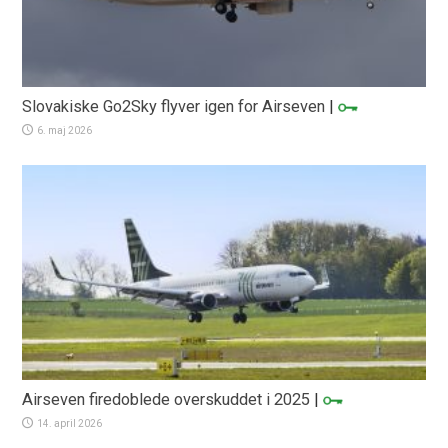
Slovakiske Go2Sky flyver igen for Airseven
|
6. maj 2026
Airseven firedoblede overskuddet i 2025
|
14. april 2026