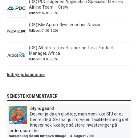
(DK) PDC søger en Application Specialist til vores
Airline Team – Crew
Udløber: 14.08.2026
(DK) Bliv Apron-flyveleder hos Naviair
Udløber: 01.09.2026
(DK) Albatros Travel is looking for a Product
Manager, Africa
Udløber: 08.08.2026
Indryk jobannonce
SENESTE KOMMENTARER
olyndgaard
Det var jo da en giod ide, men mon ikke SFJ er et
bedre sted..SFJ har jo i forvejen faciliteterne og det
kræver nok ikke lige så store investeringer på
jorden, som det...
Narsarsuaq får sin lufthavn tilbage
·
4. August 2026