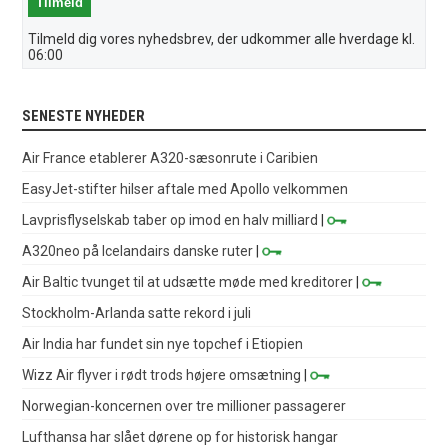
Tilmeld dig vores nyhedsbrev, der udkommer alle hverdage kl.
06:00
SENESTE NYHEDER
Air France etablerer A320-sæsonrute i Caribien
EasyJet-stifter hilser aftale med Apollo velkommen
Lavprisflyselskab taber op imod en halv milliard
|
A320neo på Icelandairs danske ruter
|
Air Baltic tvunget til at udsætte møde med kreditorer
|
Stockholm-Arlanda satte rekord i juli
Air India har fundet sin nye topchef i Etiopien
Wizz Air flyver i rødt trods højere omsætning
|
Norwegian-koncernen over tre millioner passagerer
Lufthansa har slået dørene op for historisk hangar