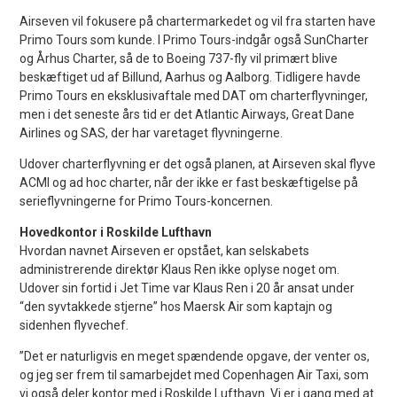
Airseven vil fokusere på chartermarkedet og vil fra starten have
Primo Tours som kunde. I Primo Tours-indgår også SunCharter
og Århus Charter, så de to Boeing 737-fly vil primært blive
beskæftiget ud af Billund, Aarhus og Aalborg. Tidligere havde
Primo Tours en eksklusivaftale med DAT om charterflyvninger,
men i det seneste års tid er det Atlantic Airways, Great Dane
Airlines og SAS, der har varetaget flyvningerne.
Udover charterflyvning er det også planen, at Airseven skal flyve
ACMI og ad hoc charter, når der ikke er fast beskæftigelse på
serieflyvningerne for Primo Tours-koncernen.
Hovedkontor i Roskilde Lufthavn
Hvordan navnet Airseven er opstået, kan selskabets
administrerende direktør Klaus Ren ikke oplyse noget om.
Udover sin fortid i Jet Time var Klaus Ren i 20 år ansat under
“den syvtakkede stjerne” hos Maersk Air som kaptajn og
sidenhen flyvechef.
”Det er naturligvis en meget spændende opgave, der venter os,
og jeg ser frem til samarbejdet med Copenhagen Air Taxi, som
vi også deler kontor med i Roskilde Lufthavn. Vi er i gang med at