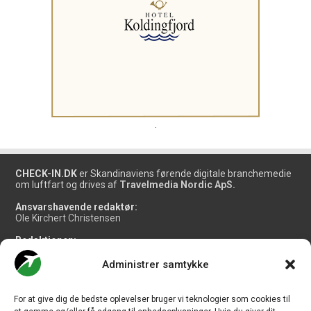
.
CHECK-IN.DK
er Skandinaviens førende digitale branchemedie
om luftfart og drives af
Travelmedia Nordic ApS.
Ansvarshavende redaktør:
Ole Kirchert Christensen
Redaktionen:
Christian Granhøj Skouboe
Henrik Baumgarten
Administrer samtykke
Danny Longhi Andreasen
Mathias Majlund Laursen
For at give dig de bedste oplevelser bruger vi teknologier som cookies til
Salg og jobannoncer: