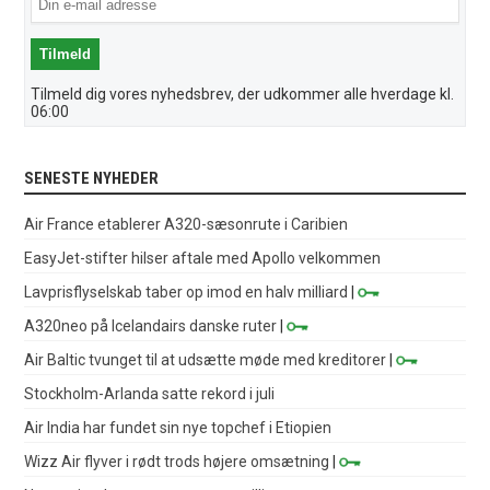
Tilmeld dig vores nyhedsbrev, der udkommer alle hverdage kl.
06:00
SENESTE NYHEDER
Air France etablerer A320-sæsonrute i Caribien
EasyJet-stifter hilser aftale med Apollo velkommen
Lavprisflyselskab taber op imod en halv milliard
|
A320neo på Icelandairs danske ruter
|
Air Baltic tvunget til at udsætte møde med kreditorer
|
Stockholm-Arlanda satte rekord i juli
Air India har fundet sin nye topchef i Etiopien
Wizz Air flyver i rødt trods højere omsætning
|