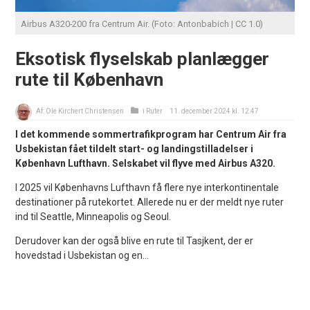
Airbus A320-200 fra Centrum Air. (Foto: Antonbabich | CC 1.0)
Eksotisk flyselskab planlægger
rute til København
Af:
Ole Kirchert Christensen
i
Ruter
11. december 2024 kl. 12:47
I det kommende sommertrafikprogram har Centrum Air fra
Usbekistan fået tildelt start- og landingstilladelser i
København Lufthavn. Selskabet vil flyve med Airbus A320.
I 2025 vil Københavns Lufthavn få flere nye interkontinentale
destinationer på rutekortet. Allerede nu er der meldt nye ruter
ind til Seattle, Minneapolis og Seoul.
Derudover kan der også blive en rute til Tasjkent, der er
hovedstad i Usbekistan og en...