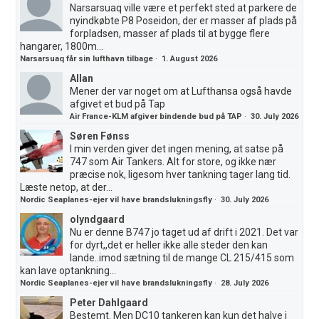
Narsarsuaq ville være et perfekt sted at parkere de
nyindkøbte P8 Poseidon, der er masser af plads på
forpladsen, masser af plads til at bygge flere
hangarer, 1800m...
Narsarsuaq får sin lufthavn tilbage
·
1. August 2026
Allan
Mener der var noget om at Lufthansa også havde
afgivet et bud på Tap
Air France-KLM afgiver bindende bud på TAP
·
30. July 2026
Søren Fønss
I min verden giver det ingen mening, at satse på
747 som Air Tankers. Alt for store, og ikke nær
præcise nok, ligesom hver tankning tager lang tid.
Læste netop, at der...
Nordic Seaplanes-ejer vil have brandslukningsfly
·
30. July 2026
olyndgaard
Nu er denne B747 jo taget ud af drift i 2021. Det var
for dyrt,,det er heller ikke alle steder den kan
lande..imod sætning til de mange CL 215/415 som
kan lave optankning...
Nordic Seaplanes-ejer vil have brandslukningsfly
·
28. July 2026
Peter Dahlgaard
Bestemt. Men DC10 tankeren kan kun det halve i