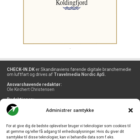
.
CHECK-IN.DK
er Skandinaviens førende digitale branchemedie
om luftfart og drives af
Travelmedia Nordic ApS.
Ansvarshavende redaktør:
Ole Kirchert Christensen
Redaktionen:
Christian Granhøj Skouboe
Henrik Baumgarten
Administrer samtykke
Danny Longhi Andreasen
Mathias Majlund Laursen
For at give dig de bedste oplevelser bruger vi teknologier som cookies til
Salg og jobannoncer:
at gemme og/eller få adgang til enhedsoplysninger. Hvis du giver dit
salg@travelmedianordic.com
samtykke til disse teknologier, kan vi behandle data som f.eks.