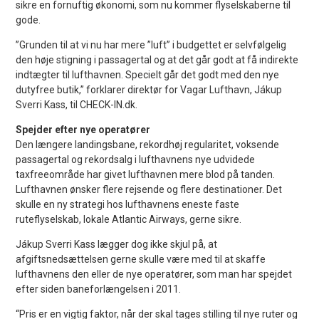
sikre en fornuftig økonomi, som nu kommer flyselskaberne til
gode.
”Grunden til at vi nu har mere ”luft” i budgettet er selvfølgelig
den høje stigning i passagertal og at det går godt at få indirekte
indtægter til lufthavnen. Specielt går det godt med den nye
dutyfree butik,” forklarer direktør for Vagar Lufthavn, Jákup
Sverri Kass, til CHECK-IN.dk.
Spejder efter nye operatører
Den længere landingsbane, rekordhøj regularitet, voksende
passagertal og rekordsalg i lufthavnens nye udvidede
taxfreeområde har givet lufthavnen mere blod på tanden.
Lufthavnen ønsker flere rejsende og flere destinationer. Det
skulle en ny strategi hos lufthavnens eneste faste
ruteflyselskab, lokale Atlantic Airways, gerne sikre.
Jákup Sverri Kass lægger dog ikke skjul på, at
afgiftsnedsættelsen gerne skulle være med til at skaffe
lufthavnens den eller de nye operatører, som man har spejdet
efter siden baneforlængelsen i 2011.
“Pris er en vigtig faktor, når der skal tages stilling til nye ruter og