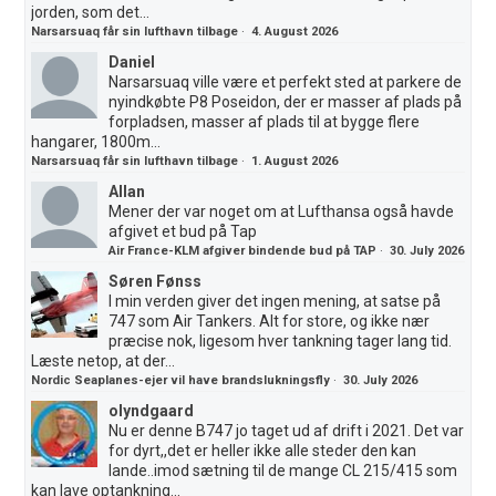
jorden, som det...
Narsarsuaq får sin lufthavn tilbage
·
4. August 2026
Daniel
Narsarsuaq ville være et perfekt sted at parkere de
nyindkøbte P8 Poseidon, der er masser af plads på
forpladsen, masser af plads til at bygge flere
hangarer, 1800m...
Narsarsuaq får sin lufthavn tilbage
·
1. August 2026
Allan
Mener der var noget om at Lufthansa også havde
afgivet et bud på Tap
Air France-KLM afgiver bindende bud på TAP
·
30. July 2026
Søren Fønss
I min verden giver det ingen mening, at satse på
747 som Air Tankers. Alt for store, og ikke nær
præcise nok, ligesom hver tankning tager lang tid.
Læste netop, at der...
Nordic Seaplanes-ejer vil have brandslukningsfly
·
30. July 2026
olyndgaard
Nu er denne B747 jo taget ud af drift i 2021. Det var
for dyrt,,det er heller ikke alle steder den kan
lande..imod sætning til de mange CL 215/415 som
kan lave optankning...