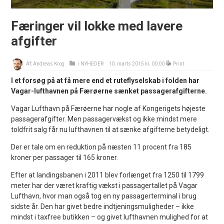
Færinger vil lokke med lavere
afgifter
Af:
Andreas Krog
i
NYHEDER
10. marts 2015 kl. 00:00
Print
I et forsøg på at få mere end et ruteflyselskab i folden har
Vagar-lufthavnen på Færøerne sænket passagerafgifterne.
Vagar Lufthavn på Færøerne har nogle af Kongerigets højeste
passagerafgifter. Men passagervækst og ikke mindst mere
toldfrit salg får nu lufthavnen til at sænke afgifterne betydeligt.
Der er tale om en reduktion på næsten 11 procent fra 185
kroner per passager til 165 kroner.
Efter at landingsbanen i 2011 blev forlænget fra 1250 til 1799
meter har der været kraftig vækst i passagertallet på Vagar
Lufthavn, hvor man også tog en ny passagerterminal i brug
sidste år. Den har givet bedre indtjeningsmuligheder – ikke
mindst i taxfree butikken – og givet lufthavnen mulighed for at