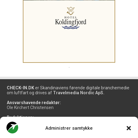
.
CHECK-IN.DK
er Skandinaviens førende digitale branchemedie
om luftfart og drives af
Travelmedia Nordic ApS.
Ansvarshavende redaktør:
Ole Kirchert Christensen
Redaktionen:
Christian Granhøj Skouboe
Henrik Baumgarten
Administrer samtykke
Danny Longhi Andreasen
Mathias Majlund Laursen