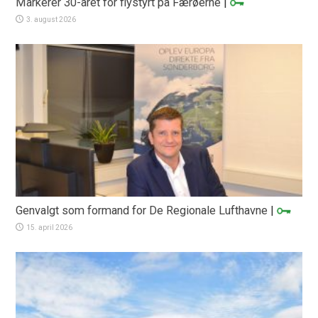
Markerer 30-året for flystyrt på Færøerne
|
3. august 2026
Genvalgt som formand for De Regionale Lufthavne
|
15. april 2026