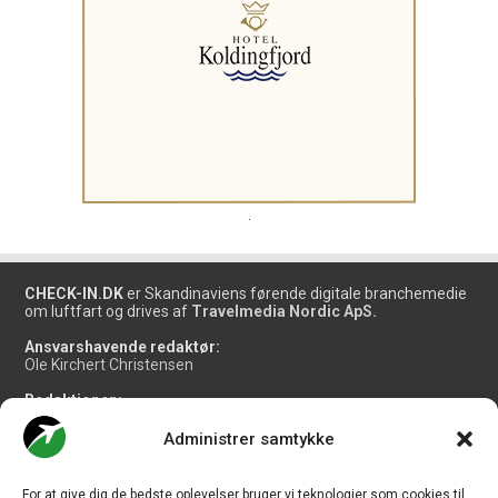
.
CHECK-IN.DK
er Skandinaviens førende digitale branchemedie
om luftfart og drives af
Travelmedia Nordic ApS.
Ansvarshavende redaktør:
Ole Kirchert Christensen
Redaktionen:
Christian Granhøj Skouboe
Henrik Baumgarten
Administrer samtykke
Danny Longhi Andreasen
Mathias Majlund Laursen
For at give dig de bedste oplevelser bruger vi teknologier som cookies til