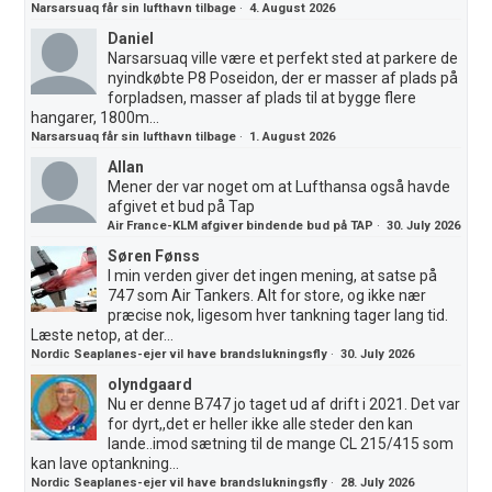
Narsarsuaq får sin lufthavn tilbage
·
4. August 2026
Daniel
Narsarsuaq ville være et perfekt sted at parkere de
nyindkøbte P8 Poseidon, der er masser af plads på
forpladsen, masser af plads til at bygge flere
hangarer, 1800m...
Narsarsuaq får sin lufthavn tilbage
·
1. August 2026
Allan
Mener der var noget om at Lufthansa også havde
afgivet et bud på Tap
Air France-KLM afgiver bindende bud på TAP
·
30. July 2026
Søren Fønss
I min verden giver det ingen mening, at satse på
747 som Air Tankers. Alt for store, og ikke nær
præcise nok, ligesom hver tankning tager lang tid.
Læste netop, at der...
Nordic Seaplanes-ejer vil have brandslukningsfly
·
30. July 2026
olyndgaard
Nu er denne B747 jo taget ud af drift i 2021. Det var
for dyrt,,det er heller ikke alle steder den kan
lande..imod sætning til de mange CL 215/415 som
kan lave optankning...
Nordic Seaplanes-ejer vil have brandslukningsfly
·
28. July 2026