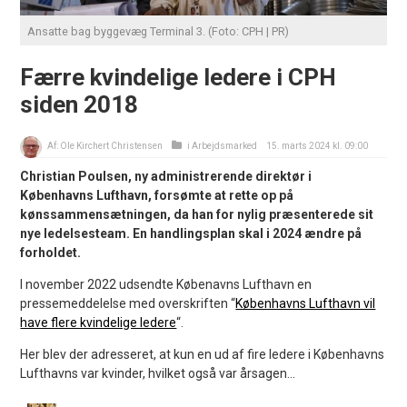
Ansatte bag byggevæg Terminal 3. (Foto: CPH | PR)
Færre kvindelige ledere i CPH
siden 2018
Af:
Ole Kirchert Christensen
i
Arbejdsmarked
15. marts 2024 kl. 09:00
Christian Poulsen, ny administrerende direktør i
Københavns Lufthavn, forsømte at rette op på
kønssammensætningen, da han for nylig præsenterede sit
nye ledelsesteam. En handlingsplan skal i 2024 ændre på
forholdet.
I november 2022 udsendte Købenavns Lufthavn en
pressemeddelelse med overskriften “
Københavns Lufthavn vil
have flere kvindelige ledere
“.
Her blev der adresseret, at kun en ud af fire ledere i Københavns
Lufthavns var kvinder, hvilket også var årsagen...