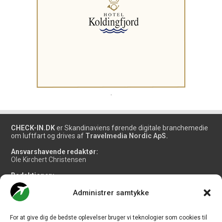
.
CHECK-IN.DK
er Skandinaviens førende digitale branchemedie
om luftfart og drives af
Travelmedia Nordic ApS.
Ansvarshavende redaktør:
Ole Kirchert Christensen
Redaktionen:
Christian Granhøj Skouboe
Henrik Baumgarten
Administrer samtykke
Danny Longhi Andreasen
Mathias Majlund Laursen
For at give dig de bedste oplevelser bruger vi teknologier som cookies til