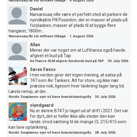
Narsarsuaq får sin lufthavn tilbage
·
4. August 2026
Daniel
Narsarsuaq ville være et perfekt sted at parkere de
nyindkøbte P8 Poseidon, der er masser af plads på
forpladsen, masser af plads til at bygge flere
hangarer, 1800m...
Narsarsuaq får sin lufthavn tilbage
·
1. August 2026
Allan
Mener der var noget om at Lufthansa også havde
afgivet et bud på Tap
Air France-KLM afgiver bindende bud på TAP
·
30. July 2026
Søren Fønss
I min verden giver det ingen mening, at satse på
747 som Air Tankers. Alt for store, og ikke nær
præcise nok, ligesom hver tankning tager lang tid.
Læste netop, at der...
Nordic Seaplanes-ejer vil have brandslukningsfly
·
30. July 2026
olyndgaard
Nu er denne B747 jo taget ud af drift i 2021. Det var
for dyrt,,det er heller ikke alle steder den kan
lande..imod sætning til de mange CL 215/415 som
kan lave optankning...
Nordic Seaplanes-ejer vil have brandslukningsfly
·
28. July 2026