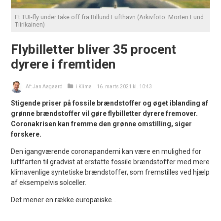
Et TUI-fly under take off fra Billund Lufthavn (Arkivfoto: Morten Lund
Tiirikainen)
Flybilletter bliver 35 procent
dyrere i fremtiden
Af:
Jan Aagaard
i
Klima
16. marts 2021 kl. 10:43
Stigende priser på fossile brændstoffer og øget iblanding af
grønne brændstoffer vil gøre flybilletter dyrere fremover.
Coronakrisen kan fremme den grønne omstilling, siger
forskere.
Den igangværende coronapandemi kan være en mulighed for
luftfarten til gradvist at erstatte fossile brændstoffer med mere
klimavenlige syntetiske brændstoffer, som fremstilles ved hjælp
af eksempelvis solceller.
Det mener en række europæiske...