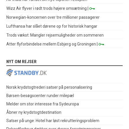
Wizz Air flyver i rødt trods højere omsætning
|
Norwegian-koncernen over tre millioner passagerer
Lufthansa har slået dørene op for historisk hangar
Trods vækst: Mangler rejsemuligheder om sommeren
Atter flyforbindelse mellem Esbjerg og Groningen
|
NYT OM REJSER
Norsk krydstogtrederi satser på personalisering
Børsen-besøgscenter runder milepæl
Melder om stor interesse fra Sydeuropa
Åbner ny krydstogtdestination
Satser på unge: Hotel har løst rekrutteringsproblem
Rekordforbrug dækker over dyrere forretningsrejser