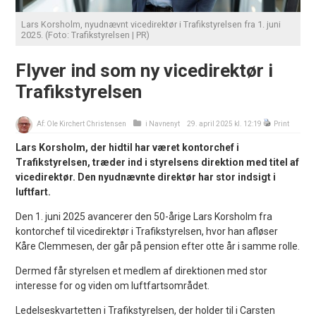
Lars Korsholm, nyudnævnt vicedirektør i Trafikstyrelsen fra 1. juni
2025. (Foto: Trafikstyrelsen | PR)
Flyver ind som ny vicedirektør i
Trafikstyrelsen
Af:
Ole Kirchert Christensen
i
Navnenyt
29. april 2025 kl. 12:19
Print
Lars Korsholm, der hidtil har været kontorchef i
Trafikstyrelsen, træder ind i styrelsens direktion med titel af
vicedirektør. Den nyudnævnte direktør har stor indsigt i
luftfart.
Den 1. juni 2025 avancerer den 50-årige Lars Korsholm fra
kontorchef til vicedirektør i Trafikstyrelsen, hvor han afløser
Kåre Clemmesen, der går på pension efter otte år i samme rolle.
Dermed får styrelsen et medlem af direktionen med stor
interesse for og viden om luftfartsområdet.
Ledelseskvartetten i Trafikstyrelsen, der holder til i Carsten