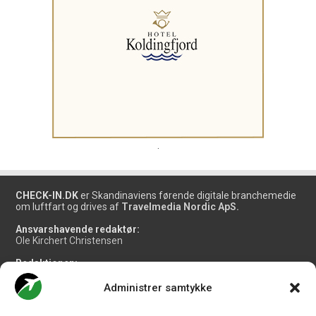
.
CHECK-IN.DK
er Skandinaviens førende digitale branchemedie
om luftfart og drives af
Travelmedia Nordic ApS.
Ansvarshavende redaktør:
Ole Kirchert Christensen
Redaktionen:
Christian Granhøj Skouboe
Henrik Baumgarten
Administrer samtykke
Danny Longhi Andreasen
Mathias Majlund Laursen