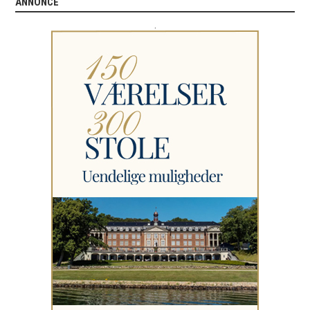
ANNONCE
.