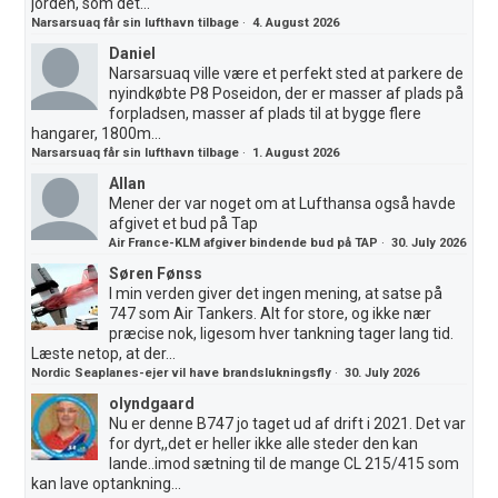
jorden, som det...
Narsarsuaq får sin lufthavn tilbage
·
4. August 2026
Daniel
Narsarsuaq ville være et perfekt sted at parkere de
nyindkøbte P8 Poseidon, der er masser af plads på
forpladsen, masser af plads til at bygge flere
hangarer, 1800m...
Narsarsuaq får sin lufthavn tilbage
·
1. August 2026
Allan
Mener der var noget om at Lufthansa også havde
afgivet et bud på Tap
Air France-KLM afgiver bindende bud på TAP
·
30. July 2026
Søren Fønss
I min verden giver det ingen mening, at satse på
747 som Air Tankers. Alt for store, og ikke nær
præcise nok, ligesom hver tankning tager lang tid.
Læste netop, at der...
Nordic Seaplanes-ejer vil have brandslukningsfly
·
30. July 2026
olyndgaard
Nu er denne B747 jo taget ud af drift i 2021. Det var
for dyrt,,det er heller ikke alle steder den kan
lande..imod sætning til de mange CL 215/415 som
kan lave optankning...