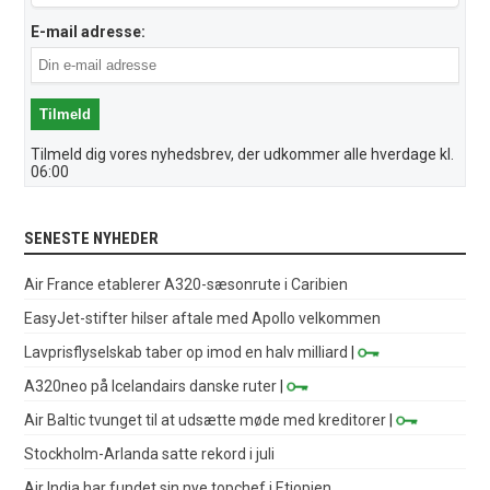
E-mail adresse:
Tilmeld dig vores nyhedsbrev, der udkommer alle hverdage kl.
06:00
SENESTE NYHEDER
Air France etablerer A320-sæsonrute i Caribien
EasyJet-stifter hilser aftale med Apollo velkommen
Lavprisflyselskab taber op imod en halv milliard
|
A320neo på Icelandairs danske ruter
|
Air Baltic tvunget til at udsætte møde med kreditorer
|
Stockholm-Arlanda satte rekord i juli
Air India har fundet sin nye topchef i Etiopien