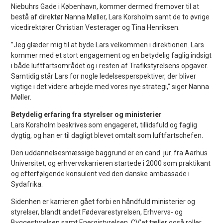
Niebuhrs Gade i København, kommer dermed fremover til at
bestå af direktør Nanna Møller, Lars Korsholm samt de to øvrige
vicedirektører Christian Vesterager og Tina Henriksen.
”Jeg glæder mig til at byde Lars velkommen i direktionen. Lars
kommer med et stort engagement og en betydelig faglig indsigt
i både luftfartsområdet og i resten af Trafikstyrelsens opgaver.
Samtidig står Lars for nogle ledelsesperspektiver, der bliver
vigtige i det videre arbejde med vores nye strategi,” siger Nanna
Møller.
Betydelig erfaring fra styrelser og ministerier
Lars Korsholm beskrives som engageret, tillidsfuld og faglig
dygtig, og han er til dagligt blevet omtalt som luftfartschefen.
Den uddannelsesmæssige baggrund er en cand. jur. fra Aarhus
Universitet, og erhvervskarrieren startede i 2000 som praktikant
og efterfølgende konsulent ved den danske ambassade i
Sydafrika.
Sidenhen er karrieren gået forbi en håndfuld ministerier og
styrelser, blandt andet Fødevarestyrelsen, Erhvervs- og
Byggestyrelsen samt Energistyrelsen. CV’et tæller også roller