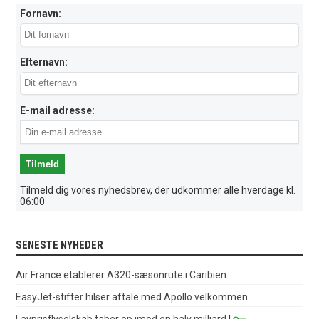
Fornavn:
Efternavn:
E-mail adresse:
Tilmeld dig vores nyhedsbrev, der udkommer alle hverdage kl.
06:00
SENESTE NYHEDER
Air France etablerer A320-sæsonrute i Caribien
EasyJet-stifter hilser aftale med Apollo velkommen
Lavprisflyselskab taber op imod en halv milliard
|