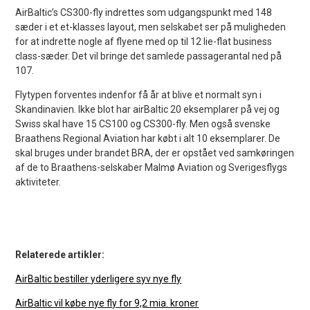
AirBaltic’s CS300-fly indrettes som udgangspunkt med 148
sæder i et et-klasses layout, men selskabet ser på muligheden
for at indrette nogle af flyene med op til 12 lie-flat business
class-sæder. Det vil bringe det samlede passagerantal ned på
107.
Flytypen forventes indenfor få år at blive et normalt syn i
Skandinavien. Ikke blot har airBaltic 20 eksemplarer på vej og
Swiss skal have 15 CS100 og CS300-fly. Men også svenske
Braathens Regional Aviation har købt i alt 10 eksemplarer. De
skal bruges under brandet BRA, der er opstået ved samkøringen
af de to Braathens-selskaber Malmø Aviation og Sverigesflygs
aktiviteter.
Relaterede artikler:
AirBaltic bestiller yderligere syv nye fly
AirBaltic vil købe nye fly for 9,2 mia. kroner