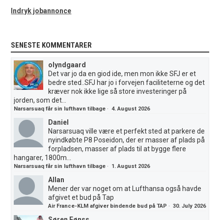
Indryk jobannonce
SENESTE KOMMENTARER
olyndgaard
Det var jo da en giod ide, men mon ikke SFJ er et
bedre sted..SFJ har jo i forvejen faciliteterne og det
kræver nok ikke lige så store investeringer på
jorden, som det...
Narsarsuaq får sin lufthavn tilbage
·
4. August 2026
Daniel
Narsarsuaq ville være et perfekt sted at parkere de
nyindkøbte P8 Poseidon, der er masser af plads på
forpladsen, masser af plads til at bygge flere
hangarer, 1800m...
Narsarsuaq får sin lufthavn tilbage
·
1. August 2026
Allan
Mener der var noget om at Lufthansa også havde
afgivet et bud på Tap
Air France-KLM afgiver bindende bud på TAP
·
30. July 2026
Søren Fønss