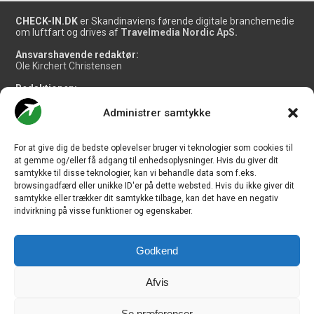
CHECK-IN.DK
er Skandinaviens førende digitale branchemedie
om luftfart og drives af
Travelmedia Nordic ApS.
Ansvarshavende redaktør:
Ole Kirchert Christensen
Redaktionen:
Christian Granhøj Skouboe
Henrik Baumgarten
Administrer samtykke
Danny Longhi Andreasen
Mathias Majlund Laursen
For at give dig de bedste oplevelser bruger vi teknologier som cookies til
Salg og jobannoncer:
at gemme og/eller få adgang til enhedsoplysninger. Hvis du giver dit
salg@travelmedianordic.com
samtykke til disse teknologier, kan vi behandle data som f.eks.
browsingadfærd eller unikke ID'er på dette websted. Hvis du ikke giver dit
samtykke eller trækker dit samtykke tilbage, kan det have en negativ
Vi tager ansvar for indholdet og er tilmeldt
indvirkning på visse funktioner og egenskaber.
Godkend
Siden er udviklet af
JHV Media Consult.
Afvis
Se præferencer