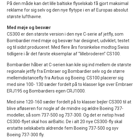
På den måde kan det lille baltiske flyselskab få gjort maksimal
reklame for sig selv og den nye flytype i en af Europas absolut
største lufthavne.
Med møje og besvær
CS300 er den største version i den nye C-serie af jetfly, som
Bombardier med møje og besvær har designet, udviklet, testet
og til sidst produceret. Med flere års forsinkelse modtog Swiss
tidligere i år det første eksemplar af ”lillebroderen” CS100.
Bombardier håber at C-serien kan kile sig ind mellem de største
regionale jetfly fra Embraer og Bombardier selv og de større
mellemdistancefly fra Airbus og Boeing. CS100 placerer sig
med sine 100- 130 sæder fordelt på to klasser lige over Embraer
ERJ195 og Bombardiers egen CRJ1000.
Med sine 120-160 sæder fordelt på to klasser bejler CS300 til at
blive afløseren for nogle af de mindre og ældre Boeing 737-
modeller, så som 737-500 og 737-300. Og det er netop hvad
CS300-flyet skal hos airBaltic. De i alt 20 nye CS300-fly skal
erstatte selskabets aldrende fem Boeing 737-500 og syv
Boeing 737-300 fly.