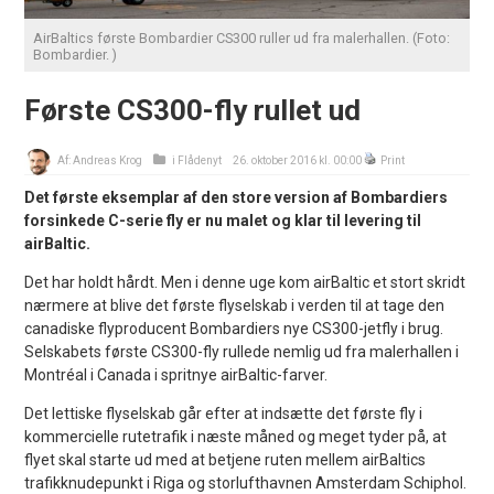
AirBaltics første Bombardier CS300 ruller ud fra malerhallen. (Foto:
Bombardier. )
Første CS300-fly rullet ud
Af:
Andreas Krog
i
Flådenyt
26. oktober 2016 kl. 00:00
Print
Det første eksemplar af den store version af Bombardiers
forsinkede C-serie fly er nu malet og klar til levering til
airBaltic.
Det har holdt hårdt. Men i denne uge kom airBaltic et stort skridt
nærmere at blive det første flyselskab i verden til at tage den
canadiske flyproducent Bombardiers nye CS300-jetfly i brug.
Selskabets første CS300-fly rullede nemlig ud fra malerhallen i
Montréal i Canada i spritnye airBaltic-farver.
Det lettiske flyselskab går efter at indsætte det første fly i
kommercielle rutetrafik i næste måned og meget tyder på, at
flyet skal starte ud med at betjene ruten mellem airBaltics
trafikknudepunkt i Riga og storlufthavnen Amsterdam Schiphol.