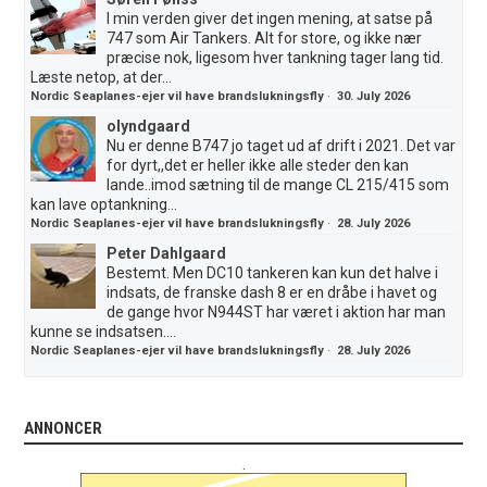
I min verden giver det ingen mening, at satse på
747 som Air Tankers. Alt for store, og ikke nær
præcise nok, ligesom hver tankning tager lang tid.
Læste netop, at der...
Nordic Seaplanes-ejer vil have brandslukningsfly
·
30. July 2026
olyndgaard
Nu er denne B747 jo taget ud af drift i 2021. Det var
for dyrt,,det er heller ikke alle steder den kan
lande..imod sætning til de mange CL 215/415 som
kan lave optankning...
Nordic Seaplanes-ejer vil have brandslukningsfly
·
28. July 2026
Peter Dahlgaard
Bestemt. Men DC10 tankeren kan kun det halve i
indsats, de franske dash 8 er en dråbe i havet og
de gange hvor N944ST har været i aktion har man
kunne se indsatsen....
Nordic Seaplanes-ejer vil have brandslukningsfly
·
28. July 2026
ANNONCER
.